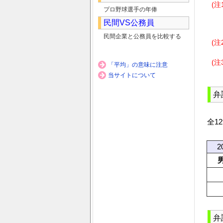
(注
プロ野球選手の年俸
民間VS公務員
民間企業と公務員を比較する
(注
(注
「平均」の意味に注意
当サイトについて
弁
全1
2
弁