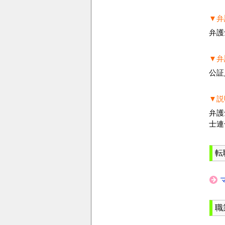
▼弁
弁護
▼弁
公証
▼説
弁護
士連
転
職