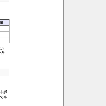
間
にお
び所
非訴
て事