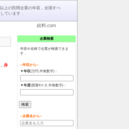
0社以上の民間企業の年収，全国すべ
介しています．
給料.com
企業検索
年収や名称で企業が検索できま
す．
，
弁
--年収から--
▼年収
(万円,半角数字)：
▼年度
(西暦4ケタ,半角数字)：
--企業名から--