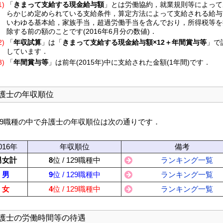
1)
「
きまって支給する現金給与額
」とは労働協約，就業規則等によって
らかじめ定められている支給条件，算定方法によって支給される給与
いわゆる基本給，家族手当，超過労働手当を含んでおり，所得税等を
除する前の額のことです(2016年6月分の数値)．
2)
「
年収試算
」は「
きまって支給する現金給与額×12＋年間賞与等
」で
しています．
3)
「
年間賞与等
」は前年(2015年)中に支給された金額(1年間)です．
護士の年収順位
29職種の中で弁護士の年収順位は次の通りです．
016年
年収順位
備考
男女計
8
位 / 129職種中
ランキング一覧
男
9
位 / 129職種中
ランキング一覧
女
4
位 / 129職種中
ランキング一覧
護士の労働時間等の待遇