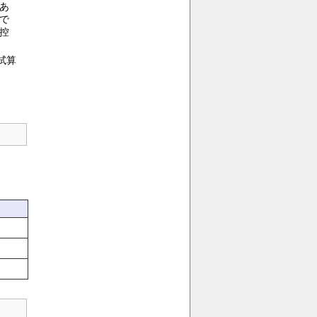
あ
で
控
試算