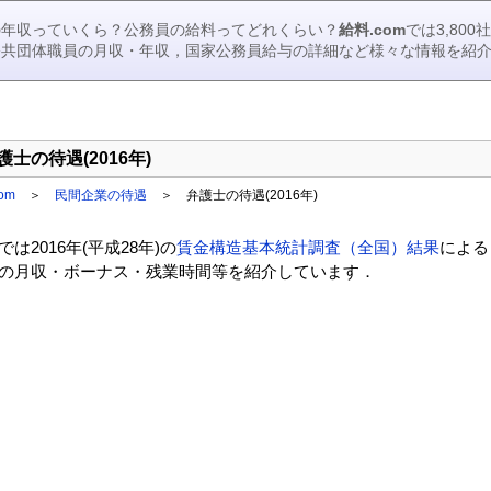
の年収っていくら？公務員の給料ってどれくらい？
給料.com
では3,80
公共団体職員の月収・年収，国家公務員給与の詳細など様々な情報を紹
護士の待遇(2016年)
om
＞
民間企業の待遇
＞
弁護士の待遇(2016年)
では2016年(平成28年)の
賃金構造基本統計調査（全国）結果
による
の月収・ボーナス・残業時間等を紹介しています．