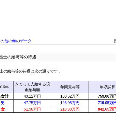
その他の年のデータ
護士の給与等の待遇
士の給与等の待遇は次の通りです．
きまって支給する現
016年
年間賞与等
年収試算
金給与額
男女計
49.12万円
169.62万円
759.06万
男
47.75万円
146.05万円
719.05万
女
51.98万円
218.89万円
842.65万