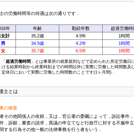
士の労働時間等の待遇は次の通りです．
016年
年齢
勤続年数
超過労働時
男女計
35.2歳
4.9年
1時間
男
34.9歳
4.2年
1時間
女
35.7歳
6.5年
1時間
)
「
超過労働時間
」とは事業所の就業規則などで定められた所定労働日
ける始業時刻から終業時刻までの時間以外に実際に労働した時間数及
定休日において実際に労働した時間数のことです(1ヶ月間)．
護士とは
事の概要
者その他関係人の依頼，又は，官公署の委嘱によって，訴訟事件，
件，訴願，審査の請求，異議の申立てなど行政庁に対する不服申立
関する行為その他一般の法律事務を行う者をいう．