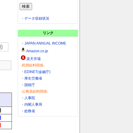
・
データ収録状況
リンク
・
JAPAN ANNUAL INCOME
Amazon.co.jp
楽天市場
-民間給料関係-
・
EDINET(金融庁)
・
厚生労働省
・
国税庁
-公務員給料関係-
・
人事院
・
内閣人事局
円
・
総務省
円
円