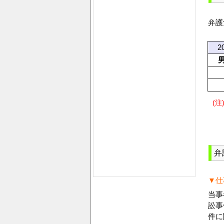
弁護
2
(注
弁
▼仕
当事
訟事
件に