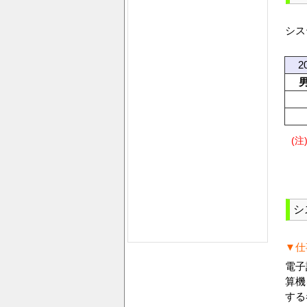
シス
2
(注
シ
▼仕
電子
算機
する