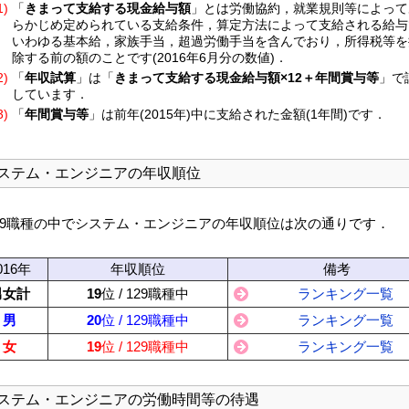
1)
「
きまって支給する現金給与額
」とは労働協約，就業規則等によって
らかじめ定められている支給条件，算定方法によって支給される給与
いわゆる基本給，家族手当，超過労働手当を含んでおり，所得税等を
除する前の額のことです(2016年6月分の数値)．
2)
「
年収試算
」は「
きまって支給する現金給与額×12＋年間賞与等
」で
しています．
3)
「
年間賞与等
」は前年(2015年)中に支給された金額(1年間)です．
ステム・エンジニアの年収順位
29職種の中でシステム・エンジニアの年収順位は次の通りです．
016年
年収順位
備考
男女計
19
位 / 129職種中
ランキング一覧
男
20
位 / 129職種中
ランキング一覧
女
19
位 / 129職種中
ランキング一覧
ステム・エンジニアの労働時間等の待遇