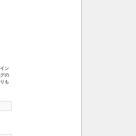
イン
グの
りも