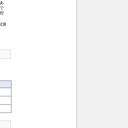
あ
で
控
試算