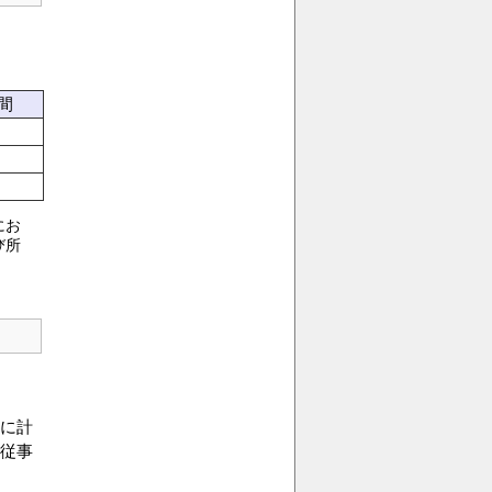
間
にお
び所
に計
従事