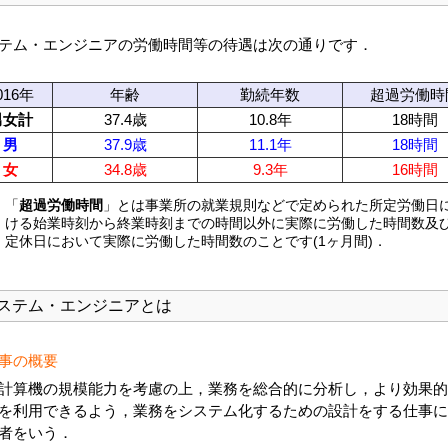
テム・エンジニアの労働時間等の待遇は次の通りです．
016年
年齢
勤続年数
超過労働時
男女計
37.4歳
10.8年
18時間
男
37.9歳
11.1年
18時間
女
34.8歳
9.3年
16時間
)
「
超過労働時間
」とは事業所の就業規則などで定められた所定労働日
ける始業時刻から終業時刻までの時間以外に実際に労働した時間数及
定休日において実際に労働した時間数のことです(1ヶ月間)．
ステム・エンジニアとは
事の概要
計算機の規模能力を考慮の上，業務を総合的に分析し，より効果的
を利用できるよう，業務をシステム化するための設計をする仕事に
者をいう．