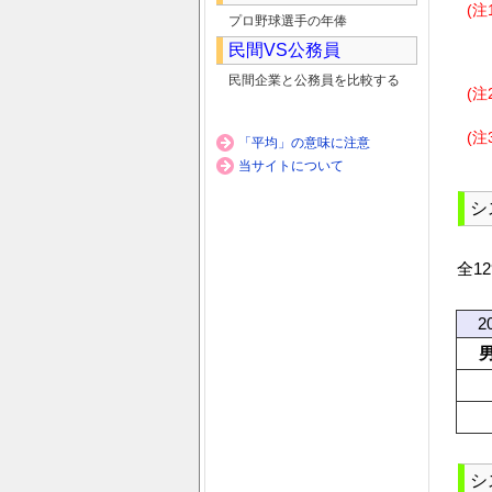
(注
プロ野球選手の年俸
民間VS公務員
民間企業と公務員を比較する
(注
(注
「平均」の意味に注意
当サイトについて
シ
全1
2
シ