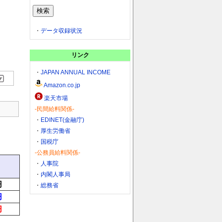
・
データ収録状況
リンク
・
JAPAN ANNUAL INCOME
Amazon.co.jp
楽天市場
-民間給料関係-
・
EDINET(金融庁)
・
厚生労働省
・
国税庁
-公務員給料関係-
・
人事院
・
内閣人事局
円
・
総務省
円
円