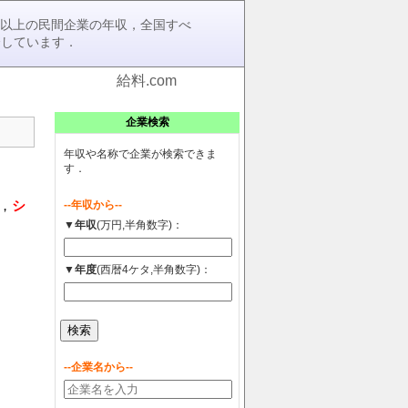
0社以上の民間企業の年収，全国すべ
介しています．
給料.com
企業検索
年収や名称で企業が検索できま
す．
，
シ
--年収から--
▼年収
(万円,半角数字)：
▼年度
(西暦4ケタ,半角数字)：
--企業名から--