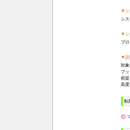
▼シ
シス
▼シ
プロ
▼説
対象
プッ
前提
高度
転