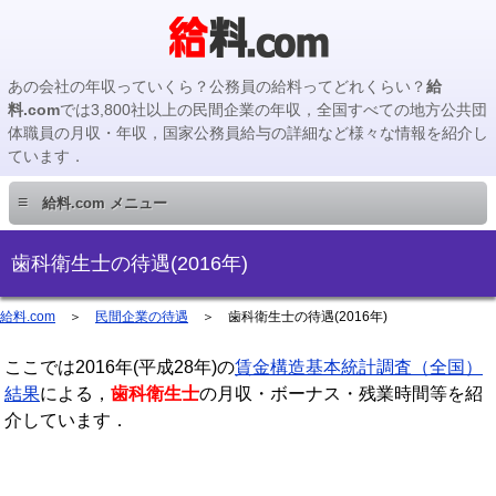
あの会社の年収っていくら？公務員の給料ってどれくらい？
給
料.com
では3,800社以上の民間企業の年収，全国すべての地方公共団
体職員の月収・年収，国家公務員給与の詳細など様々な情報を紹介し
ています．
≡
給料.com メニュー
民間企業編
歯科衛生士の待遇(2016年)
国家公務員編
給料.com
＞
民間企業の待遇
＞
歯科衛生士の待遇(2016年)
ここでは2016年(平成28年)の
地方公務員編
賃金構造基本統計調査（全国）
結果
による，
歯科衛生士
の月収・ボーナス・残業時間等を紹
介しています．
地方公務員給料検索
主要企業の年収検索