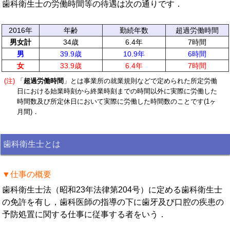
歯科衛生士の労働時間等の待遇は次の通りです．
2016年
年齢
勤続年数
超過労働時間
男女計
34歳
6.4年
7時間
男
39.9歳
10.9年
6時間
女
33.9歳
6.4年
7時間
(注)
「
超過労働時間
」とは事業所の就業規則などで定められた所定労働
日における始業時刻から終業時刻までの時間以外に実際に労働した
時間数及び所定休日において実際に労働した時間数のことです(1ヶ
月間)．
歯科衛生士とは
▼仕事の概要
歯科衛生士法（昭和23年法律第204号）に定める歯科衛生士
の免許を有し，歯科医師の指導の下に歯牙及び口腔の疾患の
予防処置に関する仕事に従事する者をいう．