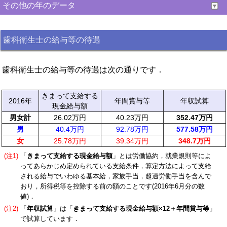
その他の年のデータ
歯科衛生士の給与等の待遇
歯科衛生士の給与等の待遇は次の通りです．
きまって支給する
2016年
年間賞与等
年収試算
現金給与額
男女計
26.02万円
40.23万円
352.47万円
男
40.4万円
92.78万円
577.58万円
女
25.78万円
39.34万円
348.7万円
(注1)
「
きまって支給する現金給与額
」とは労働協約，就業規則等によ
ってあらかじめ定められている支給条件，算定方法によって支給
される給与でいわゆる基本給，家族手当，超過労働手当を含んで
おり，所得税等を控除する前の額のことです(2016年6月分の数
値)．
(注2)
「
年収試算
」は「
きまって支給する現金給与額×12＋年間賞与等
」
で試算しています．