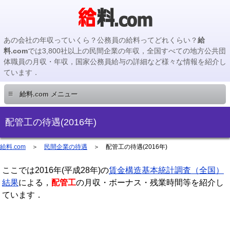
あの会社の年収っていくら？公務員の給料ってどれくらい？
給
料.com
では3,800社以上の民間企業の年収，全国すべての地方公共団
体職員の月収・年収，国家公務員給与の詳細など様々な情報を紹介し
ています．
≡
給料.com メニュー
民間企業編
配管工の待遇(2016年)
国家公務員編
給料.com
＞
民間企業の待遇
＞
配管工の待遇(2016年)
ここでは2016年(平成28年)の
地方公務員編
賃金構造基本統計調査（全国）
結果
による，
配管工
の月収・ボーナス・残業時間等を紹介し
ています．
地方公務員給料検索
主要企業の年収検索