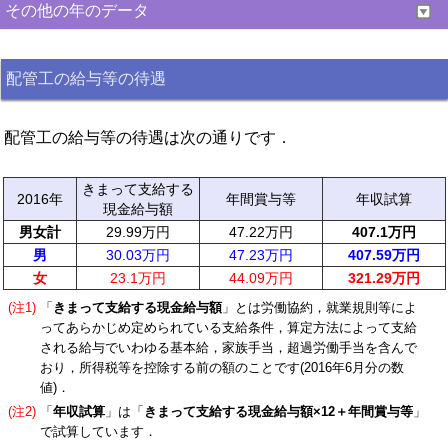
その他の年のデータ
配管工の給与等の待遇
配管工の給与等の待遇は次の通りです．
きまって支給する
2016年
年間賞与等
年収試算
現金給与額
男女計
29.99万円
47.22万円
407.1万円
男
30.03万円
47.23万円
407.59万円
女
23.1万円
44.09万円
321.29万円
(注1)
「
きまって支給する現金給与額
」とは労働協約，就業規則等によ
ってあらかじめ定められている支給条件，算定方法によって支給
される給与でいわゆる基本給，家族手当，超過労働手当を含んで
おり，所得税等を控除する前の額のことです(2016年6月分の数
値)．
(注2)
「
年収試算
」は「
きまって支給する現金給与額×12＋年間賞与等
」
で試算しています．