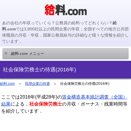
あの会社の年収っていくら？公務員の給料ってどれくらい？
給
料.com
では3,800社以上の民間企業の年収，全国すべての地方公共団
体職員の月収・年収，国家公務員給与の詳細など様々な情報を紹介し
ています．
≡
給料.com メニュー
民間企業編
社会保険労務士の待遇(2016年)
国家公務員編
給料.com
＞
民間企業の待遇
＞
社会保険労務士の待遇(2016年)
ここでは2016年(平成28年)の
地方公務員編
賃金構造基本統計調査（全国）
結果
による，
社会保険労務士
の月収・ボーナス・残業時間等
を紹介しています．
地方公務員給料検索
主要企業の年収検索