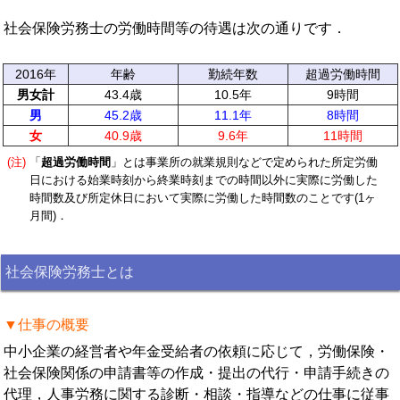
社会保険労務士の労働時間等の待遇は次の通りです．
2016年
年齢
勤続年数
超過労働時間
男女計
43.4歳
10.5年
9時間
男
45.2歳
11.1年
8時間
女
40.9歳
9.6年
11時間
(注)
「
超過労働時間
」とは事業所の就業規則などで定められた所定労働
日における始業時刻から終業時刻までの時間以外に実際に労働した
時間数及び所定休日において実際に労働した時間数のことです(1ヶ
月間)．
社会保険労務士とは
▼仕事の概要
中小企業の経営者や年金受給者の依頼に応じて，労働保険・
社会保険関係の申請書等の作成・提出の代行・申請手続きの
代理，人事労務に関する診断・相談・指導などの仕事に従事