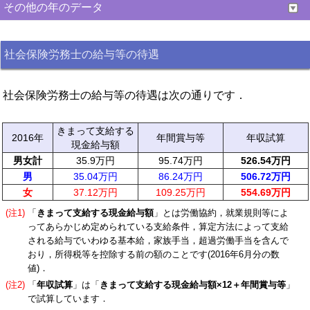
その他の年のデータ
社会保険労務士の給与等の待遇
社会保険労務士の給与等の待遇は次の通りです．
きまって支給する
2016年
年間賞与等
年収試算
現金給与額
男女計
35.9万円
95.74万円
526.54万円
男
35.04万円
86.24万円
506.72万円
女
37.12万円
109.25万円
554.69万円
(注1)
「
きまって支給する現金給与額
」とは労働協約，就業規則等によ
ってあらかじめ定められている支給条件，算定方法によって支給
される給与でいわゆる基本給，家族手当，超過労働手当を含んで
おり，所得税等を控除する前の額のことです(2016年6月分の数
値)．
(注2)
「
年収試算
」は「
きまって支給する現金給与額×12＋年間賞与等
」
で試算しています．