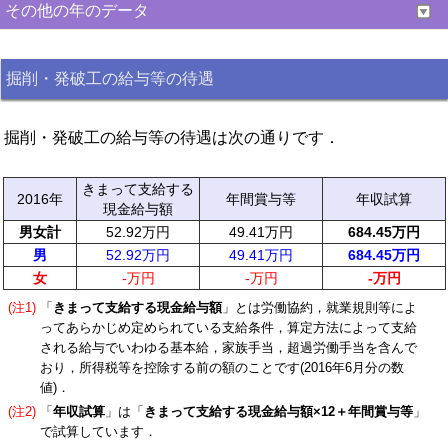
その他の年のデータ
掘削・発破工の給与等の待遇
掘削・発破工の給与等の待遇は次の通りです．
きまって支給する
2016年
年間賞与等
年収試算
現金給与額
男女計
52.92万円
49.41万円
684.45万円
男
52.92万円
49.41万円
684.45万円
女
-万円
-万円
-万円
(注1)
「
きまって支給する現金給与額
」とは労働協約，就業規則等によ
ってあらかじめ定められている支給条件，算定方法によって支給
される給与でいわゆる基本給，家族手当，超過労働手当を含んで
おり，所得税等を控除する前の額のことです(2016年6月分の数
値)．
(注2)
「
年収試算
」は「
きまって支給する現金給与額×12＋年間賞与等
」
で試算しています．