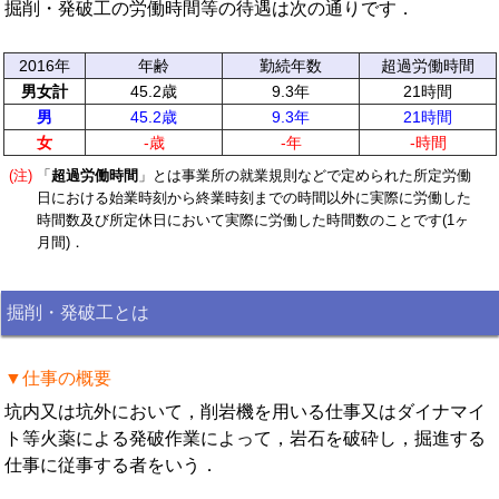
掘削・発破工の労働時間等の待遇は次の通りです．
2016年
年齢
勤続年数
超過労働時間
男女計
45.2歳
9.3年
21時間
男
45.2歳
9.3年
21時間
女
-歳
-年
-時間
(注)
「
超過労働時間
」とは事業所の就業規則などで定められた所定労働
日における始業時刻から終業時刻までの時間以外に実際に労働した
時間数及び所定休日において実際に労働した時間数のことです(1ヶ
月間)．
掘削・発破工とは
▼仕事の概要
坑内又は坑外において，削岩機を用いる仕事又はダイナマイ
ト等火薬による発破作業によって，岩石を破砕し，掘進する
仕事に従事する者をいう．