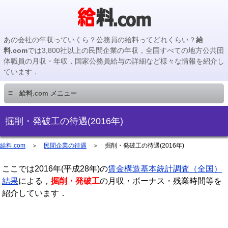
あの会社の年収っていくら？公務員の給料ってどれくらい？
給
料.com
では3,800社以上の民間企業の年収，全国すべての地方公共団
体職員の月収・年収，国家公務員給与の詳細など様々な情報を紹介し
ています．
≡
給料.com メニュー
民間企業編
掘削・発破工の待遇(2016年)
国家公務員編
給料.com
＞
民間企業の待遇
＞
掘削・発破工の待遇(2016年)
ここでは2016年(平成28年)の
地方公務員編
賃金構造基本統計調査（全国）
結果
による，
掘削・発破工
の月収・ボーナス・残業時間等を
紹介しています．
地方公務員給料検索
主要企業の年収検索