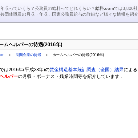
の年収っていくら？公務員の給料ってどれくらい？
給料.com
では3,80
公共団体職員の月収・年収，国家公務員給与の詳細など様々な情報を紹
ームヘルパーの待遇(2016年)
om
＞
民間企業の待遇
＞
ホームヘルパーの待遇(2016年)
では2016年(平成28年)の
賃金構造基本統計調査（全国）結果
による
ヘルパー
の月収・ボーナス・残業時間等を紹介しています．