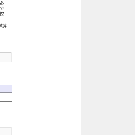
あ
で
控
試算