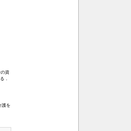
士の資
る．
介護を