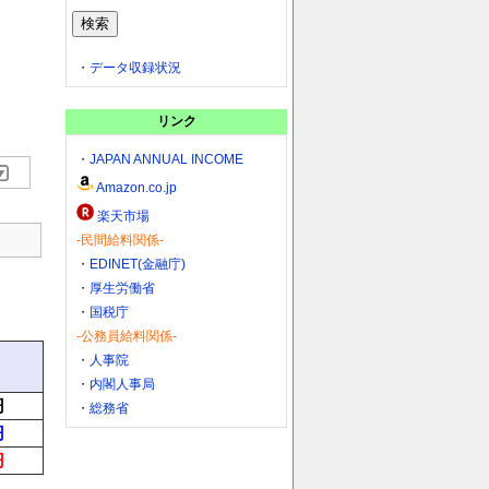
・
データ収録状況
リンク
・
JAPAN ANNUAL INCOME
Amazon.co.jp
楽天市場
-民間給料関係-
・
EDINET(金融庁)
・
厚生労働省
・
国税庁
-公務員給料関係-
・
人事院
・
内閣人事局
円
・
総務省
円
円