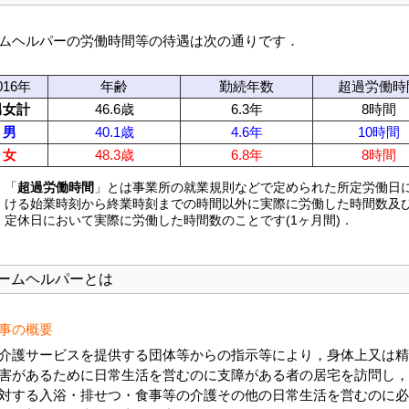
ムヘルパーの労働時間等の待遇は次の通りです．
016年
年齢
勤続年数
超過労働時
男女計
46.6歳
6.3年
8時間
男
40.1歳
4.6年
10時間
女
48.3歳
6.8年
8時間
)
「
超過労働時間
」とは事業所の就業規則などで定められた所定労働日
ける始業時刻から終業時刻までの時間以外に実際に労働した時間数及
定休日において実際に労働した時間数のことです(1ヶ月間)．
ームヘルパーとは
事の概要
介護サービスを提供する団体等からの指示等により，身体上又は精
害があるために日常生活を営むのに支障がある者の居宅を訪問し，
対する入浴・排せつ・食事等の介護その他の日常生活を営むのに必