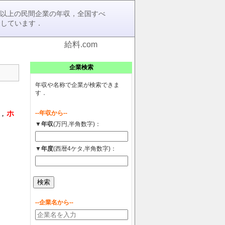
0社以上の民間企業の年収，全国すべ
介しています．
給料.com
企業検索
年収や名称で企業が検索できま
す．
，
ホ
--年収から--
▼年収
(万円,半角数字)：
▼年度
(西暦4ケタ,半角数字)：
--企業名から--