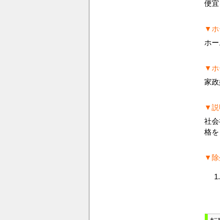
便宜
▼ホ
ホー
▼ホ
家政
▼説
社会
格を
▼除