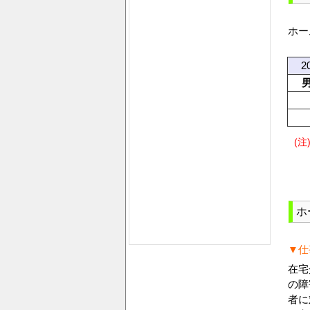
ホー
2
(注
ホ
▼仕
在宅
の障
者に