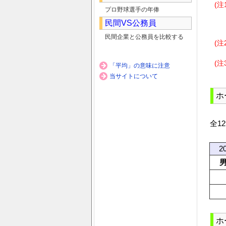
(注
プロ野球選手の年俸
民間VS公務員
民間企業と公務員を比較する
(注
(注
「平均」の意味に注意
当サイトについて
ホ
全1
2
ホ