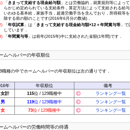
1)
「
きまって支給する現金給与額
」とは労働協約，就業規則等によって
らかじめ定められている支給条件，算定方法によって支給される給与
いわゆる基本給，家族手当，超過労働手当を含んでおり，所得税等を
除する前の額のことです(2016年6月分の数値)．
2)
「
年収試算
」は「
きまって支給する現金給与額×12＋年間賞与等
」で
しています．
3)
「
年間賞与等
」は前年(2015年)中に支給された金額(1年間)です．
ームヘルパーの年収順位
29職種の中でホームヘルパーの年収順位は次の通りです．
016年
年収順位
備考
男女計
115
位 / 129職種中
ランキング一覧
男
119
位 / 129職種中
ランキング一覧
女
73
位 / 129職種中
ランキング一覧
ームヘルパーの労働時間等の待遇