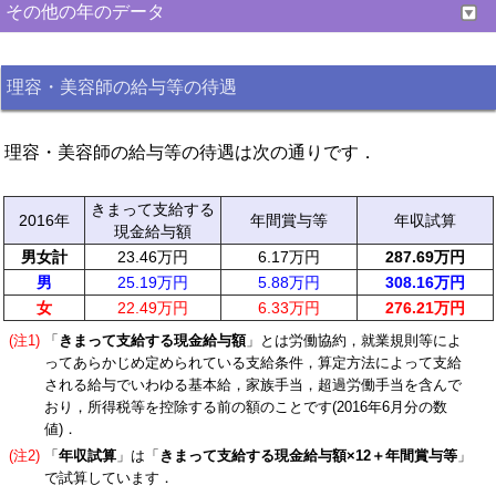
その他の年のデータ
理容・美容師の給与等の待遇
理容・美容師の給与等の待遇は次の通りです．
きまって支給する
2016年
年間賞与等
年収試算
現金給与額
男女計
23.46万円
6.17万円
287.69万円
男
25.19万円
5.88万円
308.16万円
女
22.49万円
6.33万円
276.21万円
(注1)
「
きまって支給する現金給与額
」とは労働協約，就業規則等によ
ってあらかじめ定められている支給条件，算定方法によって支給
される給与でいわゆる基本給，家族手当，超過労働手当を含んで
おり，所得税等を控除する前の額のことです(2016年6月分の数
値)．
(注2)
「
年収試算
」は「
きまって支給する現金給与額×12＋年間賞与等
」
で試算しています．