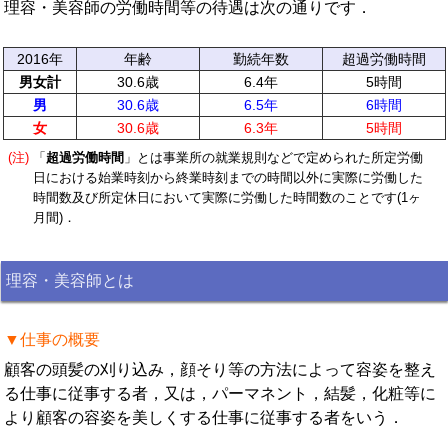
理容・美容師の労働時間等の待遇は次の通りです．
2016年
年齢
勤続年数
超過労働時間
男女計
30.6歳
6.4年
5時間
男
30.6歳
6.5年
6時間
女
30.6歳
6.3年
5時間
(注)
「
超過労働時間
」とは事業所の就業規則などで定められた所定労働
日における始業時刻から終業時刻までの時間以外に実際に労働した
時間数及び所定休日において実際に労働した時間数のことです(1ヶ
月間)．
理容・美容師とは
▼仕事の概要
顧客の頭髪の刈り込み，顔そり等の方法によって容姿を整え
る仕事に従事する者，又は，パーマネント，結髪，化粧等に
より顧客の容姿を美しくする仕事に従事する者をいう．