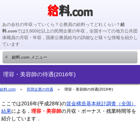
あの会社の年収っていくら？公務員の給料ってどれくらい？
給
料.com
では3,800社以上の民間企業の年収，全国すべての地方公共団
体職員の月収・年収，国家公務員給与の詳細など様々な情報を紹介し
ています．
≡
給料.com メニュー
民間企業編
理容・美容師の待遇(2016年)
国家公務員編
給料.com
＞
民間企業の待遇
＞
理容・美容師の待遇(2016年)
ここでは2016年(平成28年)の
地方公務員編
賃金構造基本統計調査（全国）
結果
による，
理容・美容師
の月収・ボーナス・残業時間等を
紹介しています．
地方公務員給料検索
主要企業の年収検索