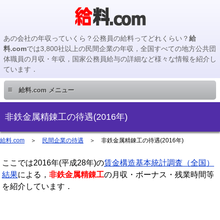
あの会社の年収っていくら？公務員の給料ってどれくらい？
給
料.com
では3,800社以上の民間企業の年収，全国すべての地方公共団
体職員の月収・年収，国家公務員給与の詳細など様々な情報を紹介し
ています．
≡
給料.com メニュー
民間企業編
非鉄金属精錬工の待遇(2016年)
国家公務員編
給料.com
＞
民間企業の待遇
＞
非鉄金属精錬工の待遇(2016年)
ここでは2016年(平成28年)の
地方公務員編
賃金構造基本統計調査（全国）
結果
による，
非鉄金属精錬工
の月収・ボーナス・残業時間等
を紹介しています．
地方公務員給料検索
主要企業の年収検索