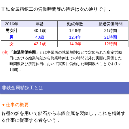
非鉄金属精錬工の労働時間等の待遇は次の通りです．
2016年
年齢
勤続年数
超過労働時間
男女計
40.1歳
12.6年
21時間
男
40歳
12.4年
21時間
女
42.1歳
14.3年
12時間
(注)
「
超過労働時間
」とは事業所の就業規則などで定められた所定労働
日における始業時刻から終業時刻までの時間以外に実際に労働した
時間数及び所定休日において実際に労働した時間数のことです(1ヶ
月間)．
非鉄金属精錬工とは
▼仕事の概要
各種の炉を用いて鉱石から非鉄金属を製錬し，これを精錬す
る仕事に従事する者をいう．