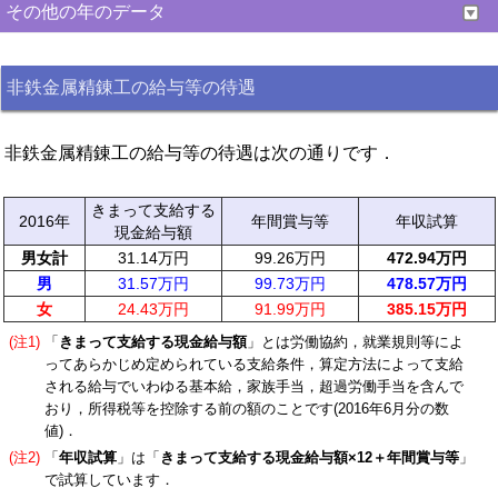
その他の年のデータ
非鉄金属精錬工の給与等の待遇
非鉄金属精錬工の給与等の待遇は次の通りです．
きまって支給する
2016年
年間賞与等
年収試算
現金給与額
男女計
31.14万円
99.26万円
472.94万円
男
31.57万円
99.73万円
478.57万円
女
24.43万円
91.99万円
385.15万円
(注1)
「
きまって支給する現金給与額
」とは労働協約，就業規則等によ
ってあらかじめ定められている支給条件，算定方法によって支給
される給与でいわゆる基本給，家族手当，超過労働手当を含んで
おり，所得税等を控除する前の額のことです(2016年6月分の数
値)．
(注2)
「
年収試算
」は「
きまって支給する現金給与額×12＋年間賞与等
」
で試算しています．