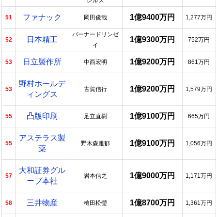
レルス
ファナック
1億9400万円
51
岡田俊哉
1,277万円
バーナードリンゼ
日本精工
1億9300万円
52
752万円
イ
日立製作所
1億9200万円
53
中西宏明
861万円
野村ホールデ
1億9200万円
53
古賀信行
1,579万円
ィングス
凸版印刷
1億9100万円
55
足立直樹
665万円
アステラス製
1億9100万円
55
野木森雅郁
1,056万円
薬
大和証券グル
1億9000万円
57
岩本信之
1,171万円
ープ本社
三井物産
1億8700万円
58
槍田松瑩
1,361万円