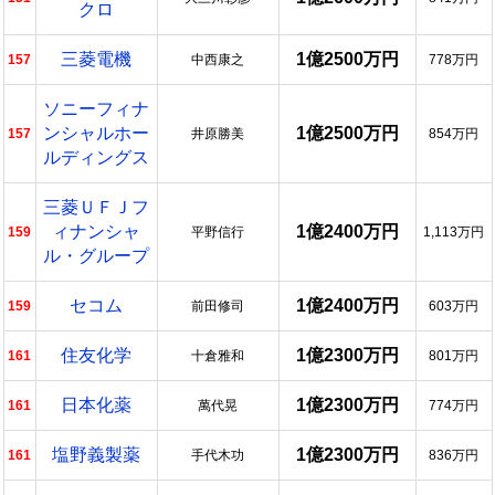
クロ
三菱電機
1億2500万円
157
中西康之
778万円
ソニーフィナ
ンシャルホー
1億2500万円
157
井原勝美
854万円
ルディングス
三菱ＵＦＪフ
ィナンシャ
1億2400万円
159
平野信行
1,113万円
ル・グループ
セコム
1億2400万円
159
前田修司
603万円
住友化学
1億2300万円
161
十倉雅和
801万円
日本化薬
1億2300万円
161
萬代晃
774万円
塩野義製薬
1億2300万円
161
手代木功
836万円