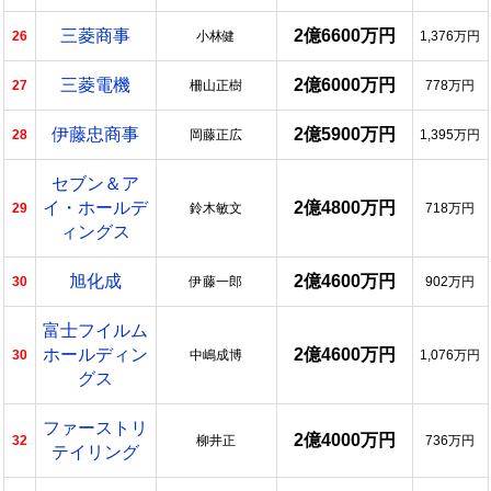
三菱商事
2億6600万円
26
小林健
1,376万円
三菱電機
2億6000万円
27
柵山正樹
778万円
伊藤忠商事
2億5900万円
28
岡藤正広
1,395万円
セブン＆ア
イ・ホールデ
2億4800万円
29
鈴木敏文
718万円
ィングス
旭化成
2億4600万円
30
伊藤一郎
902万円
富士フイルム
ホールディン
2億4600万円
30
中嶋成博
1,076万円
グス
ファーストリ
2億4000万円
32
柳井正
736万円
テイリング