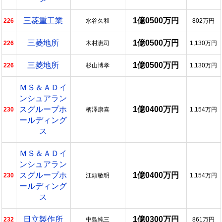
三菱重工業
1億0500万円
226
水谷久和
802万円
三菱地所
1億0500万円
226
木村惠司
1,130万円
三菱地所
1億0500万円
226
杉山博孝
1,130万円
ＭＳ＆ＡＤイ
ンシュアラン
スグループホ
1億0400万円
230
柄澤康喜
1,154万円
ールディング
ス
ＭＳ＆ＡＤイ
ンシュアラン
スグループホ
1億0400万円
230
江頭敏明
1,154万円
ールディング
ス
日立製作所
1億0300万円
232
中島純三
861万円