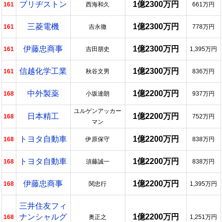
ブリヂストン
1億2300万円
161
西海和久
661万円
三菱電機
1億2300万円
161
吉永徹
778万円
伊藤忠商事
1億2300万円
161
吉田朋史
1,395万円
信越化学工業
1億2300万円
161
秋谷文男
836万円
中外製薬
1億2200万円
168
小坂達朗
937万円
ユルゲンアッカー
日本精工
1億2200万円
168
752万円
マン
トヨタ自動車
1億2200万円
168
伊原保守
838万円
トヨタ自動車
1億2200万円
168
須藤誠一
838万円
伊藤忠商事
1億2200万円
168
関忠行
1,395万円
三井住友フィ
ナンシャルグ
1億2200万円
168
奥正之
1,251万円