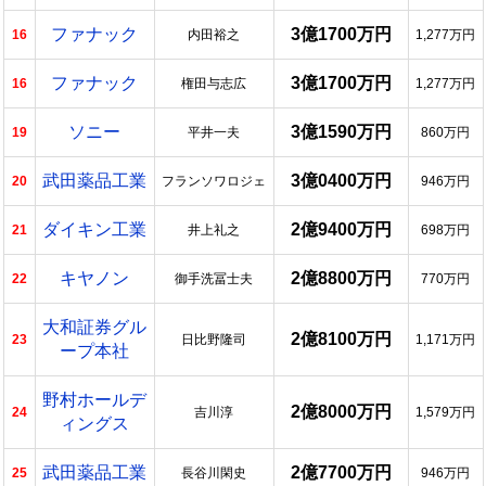
ファナック
3億1700万円
16
内田裕之
1,277万円
ファナック
3億1700万円
16
権田与志広
1,277万円
ソニー
3億1590万円
19
平井一夫
860万円
武田薬品工業
3億0400万円
20
フランソワロジェ
946万円
ダイキン工業
2億9400万円
21
井上礼之
698万円
キヤノン
2億8800万円
22
御手洗冨士夫
770万円
大和証券グル
2億8100万円
23
日比野隆司
1,171万円
ープ本社
野村ホールデ
2億8000万円
24
吉川淳
1,579万円
ィングス
武田薬品工業
2億7700万円
25
長谷川閑史
946万円