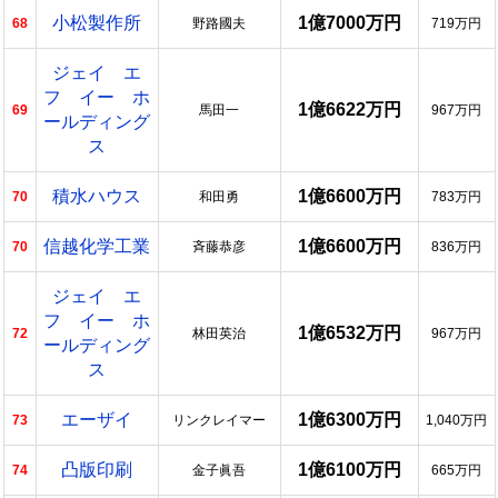
小松製作所
1億7000万円
68
野路國夫
719万円
ジェイ エ
フ イー ホ
1億6622万円
69
馬田一
967万円
ールディング
ス
積水ハウス
1億6600万円
70
和田勇
783万円
信越化学工業
1億6600万円
70
斉藤恭彦
836万円
ジェイ エ
フ イー ホ
1億6532万円
72
林田英治
967万円
ールディング
ス
エーザイ
1億6300万円
73
リンクレイマー
1,040万円
凸版印刷
1億6100万円
74
金子眞吾
665万円