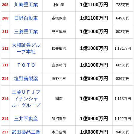
川崎重工業
1億1100万円
208
村山滋
722万円
日野自動車
1億1100万円
208
市橋保彦
649万円
三菱重工業
1億1000万円
211
児玉敏雄
802万円
大和証券グル
1億1000万円
211
松井敏浩
1,171万円
ープ本社
ＴＯＴＯ
1億1000万円
211
喜多村円
685万円
塩野義製薬
1億0900万円
214
塩野元三
836万円
三菱ＵＦＪフ
ィナンシャ
1億0900万円
214
園潔
1,113万円
ル・グループ
三井不動産
1億0900万円
214
飯沼喜章
1,122万円
武田薬品工業
1億0800万円
217
本田信司
946万円