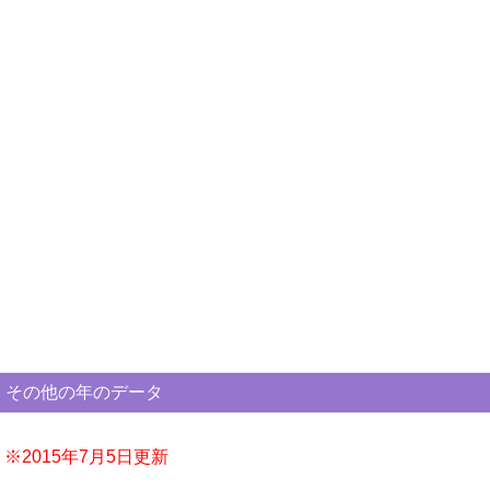
年収ランキング一覧
年収から企業を検索
法人職員編
大学職員・教員編
私立大学教員編
医療従事者
プロ野球選手
その他の年のデータ
※2015年7月5日更新