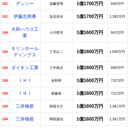
デンソー
1億1700万円
181
加藤宣明
846万円
伊藤忠商事
1億1700万円
181
塩見崇夫
1,395万円
大和ハウス工
1億1600万円
184
小川哲司
843万円
業
キリンホール
1億1600万円
184
三宅占二
1,046万円
ディングス
ダイキン工業
1億1600万円
184
三中政次
698万円
ＩＨＩ
1億1600万円
184
釡和明
732万円
ＩＨＩ
1億1600万円
184
斎藤保
732万円
三井物産
1億1600万円
184
雑賀大介
1,361万円
三井物産
1億1600万円
184
岡田譲治
1,361万円