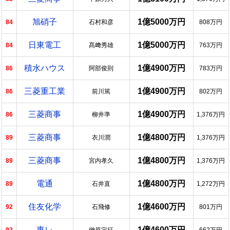
旭硝子
1億5000万円
84
石村和彦
808万円
日東電工
1億5000万円
84
髙﨑秀雄
763万円
積水ハウス
1億4900万円
86
阿部俊則
783万円
三菱重工業
1億4900万円
86
前川篤
802万円
三菱商事
1億4900万円
86
柳井準
1,376万円
三菱商事
1億4800万円
89
衣川潤
1,376万円
三菱商事
1億4800万円
89
宮内孝久
1,376万円
電通
1億4800万円
89
石井直
1,272万円
住友化学
1億4600万円
92
石飛修
801万円
東レ
1億4600万円