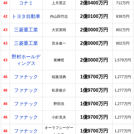
コナミ
2億0400万円
40
上月景正
712万円
トヨタ自動車
2億0100万円
42
内山田竹志
838万円
三菱重工業
2億0000万円
43
大宮英明
802万円
三菱重工業
2億0000万円
43
宮永俊一
802万円
野村ホールデ
2億0000万円
43
尾﨑哲
1,579万円
ィングス
ファナック
1億9700万円
46
稲葉清典
1,277万円
ファナック
1億9700万円
46
松原俊介
1,277万円
ファナック
1億9700万円
46
野田浩
1,277万円
ファナック
1億9700万円
46
小針克夫
1,277万円
オーラフシーゲー
ファナック
1億9700万円
46
1,277万円