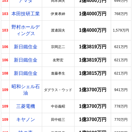
アマダ
1億4000万円
103
岡本満夫
699万円
本田技研工業
1億4000万円
103
伊東孝紳
768万円
野村ホールデ
1億4000万円
103
渡邊国夫
1,579万円
ィングス
新日鐵住金
1億3819万円
106
宗岡正二
621万円
新日鐵住金
1億3819万円
106
友野宏
621万円
新日鐵住金
1億3815万円
108
進藤孝生
621万円
昭和シェル石
1億3700万円
109
ダグラス・ウッド
941万円
油
三菱電機
1億3700万円
109
中谷義昭
778万円
キヤノン
1億3700万円
109
田中稔三
770万円