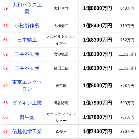
大和ハウス工
1億8600万円
59
大野直竹
843万円
業
小松製作所
1億8400万円
60
大橋徹二
719万円
ノルベルトシュナ
日本精工
1億8300万円
61
752万円
イダー
三井不動産
1億8100万円
62
岩沙弘道
1,122万円
三井不動産
1億8100万円
62
菰田正信
1,122万円
東京エレクト
1億8000万円
64
東哲郎
808万円
ロン
ダイキン工業
1億7900万円
65
田谷野憲
698万円
カーステンフィッ
資生堂
1億7800万円
66
767万円
シャー
信越化学工業
1億7400万円
67
森俊三
836万円