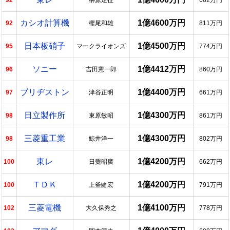
92
榊原定征
662万円
カシオ計算機
1億4600万円
92
樫尾和雄
811万円
日本板硝子
1億4500万円
95
マークライオンズ
774万円
ソニー
1億4412万円
96
吉田憲一郎
860万円
ブリヂストン
1億4400万円
97
津谷正明
661万円
日立製作所
1億4300万円
98
東原敏昭
861万円
三菱重工業
1億4300万円
98
鯨井洋一
802万円
東レ
1億4200万円
100
日覺昭廣
662万円
ＴＤＫ
1億4200万円
100
上釜健宏
791万円
三菱電機
1億4100万円
102
大久保秀之
778万円