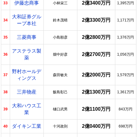
伊藤忠商事
2億3400万円
33
小林栄三
1,395万円
大和証券グル
2億3300万円
34
鈴木茂晴
1,171万円
ープ本社
三菱商事
2億2800万円
35
小島順彦
1,376万円
アステラス製
2億2700万円
36
畑中好彦
1,056万円
薬
野村ホールデ
2億2000万円
37
森田敏夫
1,579万円
ィングス
三井物産
2億1300万円
38
飯島彰己
1,361万円
大和ハウス工
2億1100万円
39
樋口武男
843万円
業
ダイキン工業
2億0400万円
40
十河政則
698万円