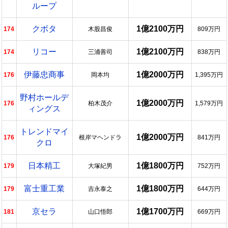
ループ
クボタ
1億2100万円
174
木股昌俊
809万円
リコー
1億2100万円
174
三浦善司
838万円
伊藤忠商事
1億2000万円
176
岡本均
1,395万円
野村ホールデ
1億2000万円
176
柏木茂介
1,579万円
ィングス
トレンドマイ
1億2000万円
176
根岸マヘンドラ
841万円
クロ
日本精工
1億1800万円
179
大塚紀男
752万円
富士重工業
1億1800万円
179
吉永泰之
644万円
京セラ
1億1700万円
181
山口悟郎
669万円