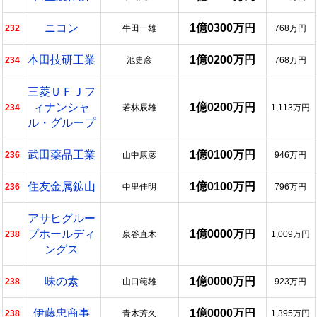
ニコン
1億0300万円
232
牛田一雄
768万円
本田技研工業
1億0200万円
234
池史彦
768万円
三菱ＵＦＪフ
ィナンシャ
1億0200万円
234
若林辰雄
1,113万円
ル・グループ
武田薬品工業
1億0100万円
236
山中康彦
946万円
住友金属鉱山
1億0100万円
236
中里佳明
796万円
アサヒグルー
プホールディ
1億0000万円
238
泉谷直木
1,009万円
ングス
味の素
1億0000万円
238
山口範雄
923万円
伊藤忠商事
1億0000万円
238
青木芳久
1,395万円