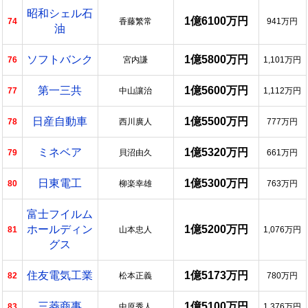
昭和シェル石
1億6100万円
74
香藤繁常
941万円
油
ソフトバンク
1億5800万円
76
宮内謙
1,101万円
第一三共
1億5600万円
77
中山讓治
1,112万円
日産自動車
1億5500万円
78
西川廣人
777万円
ミネベア
1億5320万円
79
貝沼由久
661万円
日東電工
1億5300万円
80
柳楽幸雄
763万円
富士フイルム
ホールディン
1億5200万円
81
山本忠人
1,076万円
グス
住友電気工業
1億5173万円
82
松本正義
780万円
三菱商事
1億5100万円
83
中原秀人
1,376万円