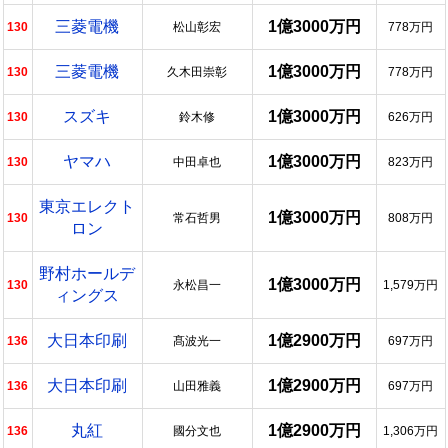
三菱電機
1億3000万円
130
松山彰宏
778万円
三菱電機
1億3000万円
130
久木田崇彰
778万円
スズキ
1億3000万円
130
鈴木修
626万円
ヤマハ
1億3000万円
130
中田卓也
823万円
東京エレクト
1億3000万円
130
常石哲男
808万円
ロン
野村ホールデ
1億3000万円
130
永松昌一
1,579万円
ィングス
大日本印刷
1億2900万円
136
髙波光一
697万円
大日本印刷
1億2900万円
136
山田雅義
697万円
丸紅
1億2900万円
136
國分文也
1,306万円