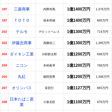
三菱商事
1億1400万円
197
内野州馬
1,376万円
ＴＯＴＯ
1億1400万円
197
張本邦雄
685万円
テルモ
1億1300万円
202
デビッドペレス
714万円
伊藤忠商事
1億1300万円
202
髙柳浩二
1,395万円
ダイキン工業
1億1200万円
204
川村群太郎
698万円
ニコン
1億1200万円
204
木村眞琴
768万円
丸紅
1億1200万円
204
朝田照男
1,306万円
オリンパス
1億1127万円
207
笹宏行
865万円
日本たばこ産
1億1100万円
208
小泉光臣
876万円
業