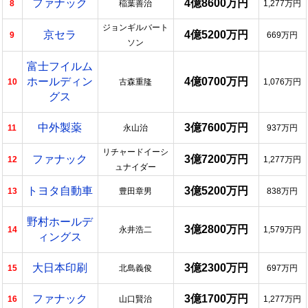
ファナック
4億8600万円
8
稲葉善治
1,277万円
ジョンギルバート
京セラ
4億5200万円
9
669万円
ソン
富士フイルム
ホールディン
4億0700万円
10
古森重隆
1,076万円
グス
中外製薬
3億7600万円
11
永山治
937万円
リチャードイーシ
ファナック
3億7200万円
12
1,277万円
ュナイダー
トヨタ自動車
3億5200万円
13
豊田章男
838万円
野村ホールデ
3億2800万円
14
永井浩二
1,579万円
ィングス
大日本印刷
3億2300万円
15
北島義俊
697万円
ファナック
3億1700万円
16
山口賢治
1,277万円