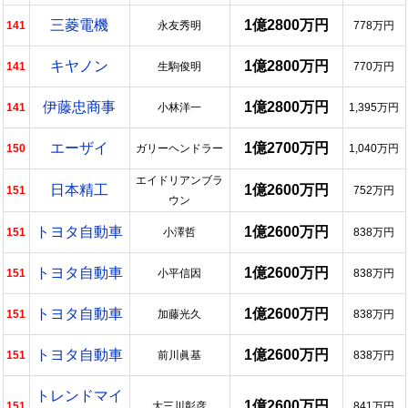
三菱電機
1億2800万円
141
永友秀明
778万円
キヤノン
1億2800万円
141
生駒俊明
770万円
伊藤忠商事
1億2800万円
141
小林洋一
1,395万円
エーザイ
1億2700万円
150
ガリーヘンドラー
1,040万円
エイドリアンブラ
日本精工
1億2600万円
151
752万円
ウン
トヨタ自動車
1億2600万円
151
小澤哲
838万円
トヨタ自動車
1億2600万円
151
小平信因
838万円
トヨタ自動車
1億2600万円
151
加藤光久
838万円
トヨタ自動車
1億2600万円
151
前川眞基
838万円
トレンドマイ
1億2600万円
151
大三川彰彦
841万円