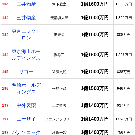
三井物産
1億1600万円
184
木下雅之
1,361万円
三井物産
1億1600万円
184
安部慎太郎
1,361万円
東京エレクト
1億1600万円
184
伊東晃
808万円
ロン
東京海上ホー
1億1600万円
184
隅修三
1,326万円
ルディングス
リコー
1億1500万円
195
近藤史朗
838万円
明治ホールデ
1億1500万円
195
松尾正彦
946万円
ィングス
中外製薬
1億1400万円
197
上野幹夫
937万円
エーザイ
1億1400万円
197
フランクシリエロ
1,040万円
パナソニック
1億1400万円
197
津賀一宏
756万円