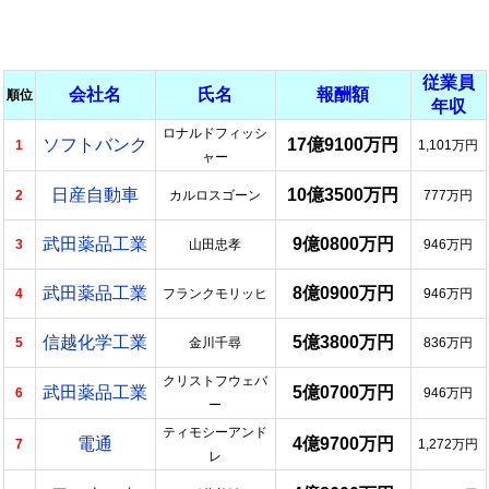
従業員
会社名
氏名
報酬額
順位
年収
ロナルドフィッシ
ソフトバンク
17億9100万円
1
1,101万円
ャー
日産自動車
10億3500万円
2
カルロスゴーン
777万円
武田薬品工業
9億0800万円
3
山田忠孝
946万円
武田薬品工業
8億0900万円
4
フランクモリッヒ
946万円
信越化学工業
5億3800万円
5
金川千尋
836万円
クリストフウェバ
武田薬品工業
5億0700万円
6
946万円
ー
ティモシーアンド
電通
4億9700万円
7
1,272万円
レ