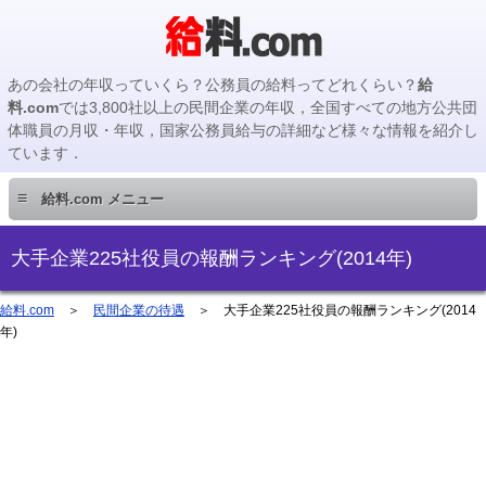
あの会社の年収っていくら？公務員の給料ってどれくらい？
給
料.com
では3,800社以上の民間企業の年収，全国すべての地方公共団
体職員の月収・年収，国家公務員給与の詳細など様々な情報を紹介し
ています．
≡
給料.com メニュー
民間企業編
大手企業225社役員の報酬ランキング(2014年)
国家公務員編
給料.com
＞
民間企業の待遇
＞ 大手企業225社役員の報酬ランキング(2014
年)
地方公務員編
地方公務員給料検索
主要企業の年収検索