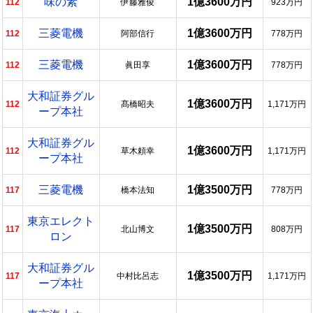
味の素
1億3600万円
112
伊藤雅俊
923万円
三菱電機
1億3600万円
112
阿部信行
778万円
三菱電機
1億3600万円
112
眞田享
778万円
大和証券グル
1億3600万円
112
髙橋昭夫
1,171万円
ープ本社
大和証券グル
1億3600万円
112
草木頼幸
1,171万円
ープ本社
三菱電機
1億3500万円
117
橋本法知
778万円
東京エレクト
1億3500万円
117
北山博文
808万円
ロン
大和証券グル
1億3500万円
117
中村比呂志
1,171万円
ープ本社