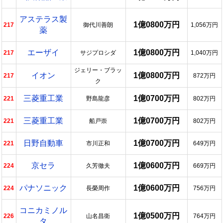
アステラス製
1億0800万円
217
御代川善朗
1,056万円
薬
エーザイ
1億0800万円
217
サジプロシダ
1,040万円
ジェリー・ブラッ
イオン
1億0800万円
217
872万円
ク
三菱重工業
1億0700万円
221
野島龍彦
802万円
三菱重工業
1億0700万円
221
船戸崇
802万円
日野自動車
1億0700万円
221
市川正和
649万円
京セラ
1億0600万円
224
久芳徹夫
669万円
パナソニック
1億0600万円
224
長榮周作
756万円
コニカミノル
1億0500万円
226
山名昌衛
764万円
タ