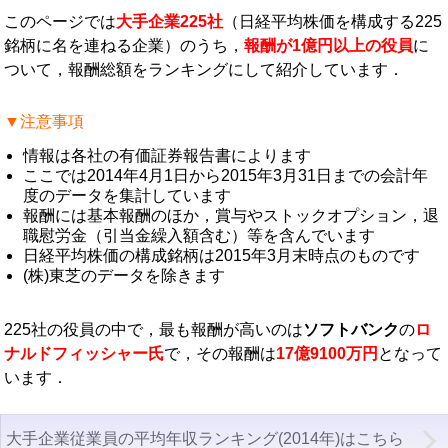
このページでは
大手企業225社
（日経平均株価を構成する225
銘柄に名を連ねる企業）のうち，
報酬が1億円以上の役員
に
ついて，報酬総額をランキングにして紹介しています．
▼注意事項
情報は各社の有価証券報告書によります
ここでは2014年4月1日から2015年3月31日までの会計年
度のデータを集計しています
報酬には基本報酬のほか，賞与やストックオプション，退
職慰労金（引当金繰入額含む）等を含んでいます
日経平均株価の構成銘柄は2015年3月末時点のものです
(株)東芝のデータを除きます
225社の役員の中で，最も報酬が高いのは
ソフトバンク
の
ロ
ナルドフィッシャー氏
で，その報酬は
17億9100万円
となって
います．
大手企業従業員の平均年収ランキング(2014年)はこちら