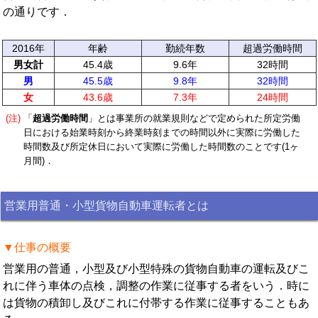
の通りです．
2016年
年齢
勤続年数
超過労働時間
男女計
45.4歳
9.6年
32時間
男
45.5歳
9.8年
32時間
女
43.6歳
7.3年
24時間
(注)
「
超過労働時間
」とは事業所の就業規則などで定められた所定労働
日における始業時刻から終業時刻までの時間以外に実際に労働した
時間数及び所定休日において実際に労働した時間数のことです(1ヶ
月間)．
営業用普通・小型貨物自動車運転者とは
▼仕事の概要
営業用の普通，小型及び小型特殊の貨物自動車の運転及びこ
れに伴う車体の点検，調整の作業に従事する者をいう．時に
は貨物の積卸し及びこれに付帯する作業に従事することもあ