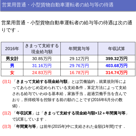
営業用普通・小型貨物自動車運転者の給与等の待遇
営業用普通・小型貨物自動車運転者の給与等の待遇は次の通
りです．
きまって支給する
2016年
年間賞与等
年収試算
現金給与額
男女計
30.85万円
29.12万円
399.32万円
男
31.16万円
29.76万円
403.68万円
女
24.83万円
16.78万円
314.74万円
(注1)
「
きまって支給する現金給与額
」とは労働協約，就業規則等によ
ってあらかじめ定められている支給条件，算定方法によって支給
される給与でいわゆる基本給，家族手当，超過労働手当を含んで
おり，所得税等を控除する前の額のことです(2016年6月分の数
値)．
(注2)
「
年収試算
」は「
きまって支給する現金給与額×12＋年間賞与等
」
で試算しています．
(注3)
「
年間賞与等
」は前年(2015年)中に支給された金額(1年間)です．