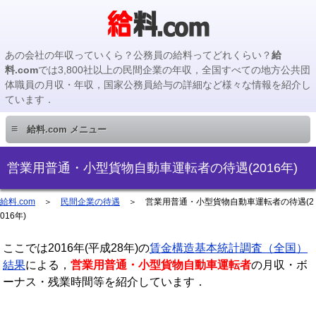
あの会社の年収っていくら？公務員の給料ってどれくらい？
給
料.com
では3,800社以上の民間企業の年収，全国すべての地方公共団
体職員の月収・年収，国家公務員給与の詳細など様々な情報を紹介し
ています．
≡
給料.com メニュー
民間企業編
営業用普通・小型貨物自動車運転者の待遇(2016年)
国家公務員編
給料.com
＞
民間企業の待遇
＞
営業用普通・小型貨物自動車運転者の待遇(2
016年)
地方公務員編
ここでは2016年(平成28年)の
賃金構造基本統計調査（全国）
結果
による，
営業用普通・小型貨物自動車運転者
の月収・ボ
地方公務員給料検索
ーナス・残業時間等を紹介しています．
主要企業の年収検索