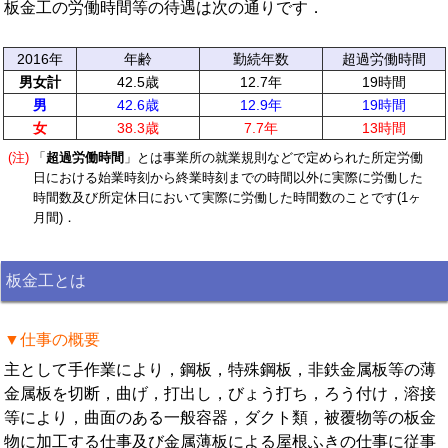
板金工の労働時間等の待遇は次の通りです．
2016年
年齢
勤続年数
超過労働時間
男女計
42.5歳
12.7年
19時間
男
42.6歳
12.9年
19時間
女
38.3歳
7.7年
13時間
(注)
「
超過労働時間
」とは事業所の就業規則などで定められた所定労働
日における始業時刻から終業時刻までの時間以外に実際に労働した
時間数及び所定休日において実際に労働した時間数のことです(1ヶ
月間)．
板金工とは
▼仕事の概要
主として手作業により，鋼板，特殊鋼板，非鉄金属板等の薄
金属板を切断，曲げ，打出し，びょう打ち，ろう付け，溶接
等により，曲面のある一般容器，ダクト類，被覆物等の板金
物に加工する仕事及び金属薄板による屋根ふきの仕事に従事