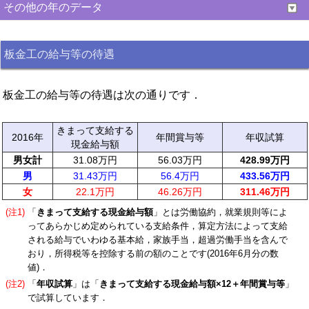
その他の年のデータ
板金工の給与等の待遇
板金工の給与等の待遇は次の通りです．
きまって支給する
2016年
年間賞与等
年収試算
現金給与額
男女計
31.08万円
56.03万円
428.99万円
男
31.43万円
56.4万円
433.56万円
女
22.1万円
46.26万円
311.46万円
(注1)
「
きまって支給する現金給与額
」とは労働協約，就業規則等によ
ってあらかじめ定められている支給条件，算定方法によって支給
される給与でいわゆる基本給，家族手当，超過労働手当を含んで
おり，所得税等を控除する前の額のことです(2016年6月分の数
値)．
(注2)
「
年収試算
」は「
きまって支給する現金給与額×12＋年間賞与等
」
で試算しています．