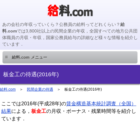
あの会社の年収っていくら？公務員の給料ってどれくらい？
給
料.com
では3,800社以上の民間企業の年収，全国すべての地方公共団
体職員の月収・年収，国家公務員給与の詳細など様々な情報を紹介し
ています．
≡
給料.com メニュー
民間企業編
板金工の待遇(2016年)
国家公務員編
給料.com
＞
民間企業の待遇
＞
板金工の待遇(2016年)
ここでは2016年(平成28年)の
地方公務員編
賃金構造基本統計調査（全国）
結果
による，
板金工
の月収・ボーナス・残業時間等を紹介し
ています．
地方公務員給料検索
主要企業の年収検索