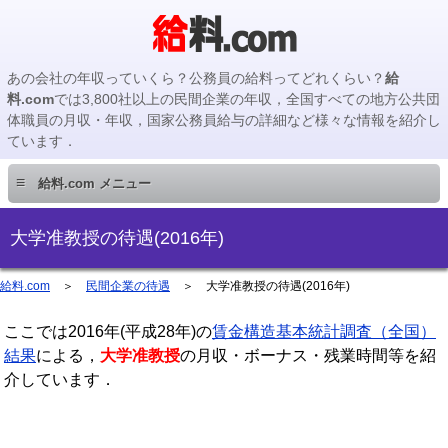
あの会社の年収っていくら？公務員の給料ってどれくらい？
給
料.com
では3,800社以上の民間企業の年収，全国すべての地方公共団
体職員の月収・年収，国家公務員給与の詳細など様々な情報を紹介し
ています．
≡
給料.com メニュー
民間企業編
大学准教授の待遇(2016年)
国家公務員編
給料.com
＞
民間企業の待遇
＞
大学准教授の待遇(2016年)
ここでは2016年(平成28年)の
地方公務員編
賃金構造基本統計調査（全国）
結果
による，
大学准教授
の月収・ボーナス・残業時間等を紹
介しています．
地方公務員給料検索
主要企業の年収検索