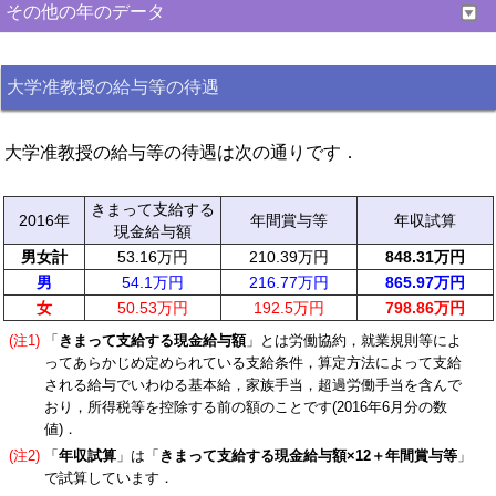
その他の年のデータ
大学准教授の給与等の待遇
大学准教授の給与等の待遇は次の通りです．
きまって支給する
2016年
年間賞与等
年収試算
現金給与額
男女計
53.16万円
210.39万円
848.31万円
男
54.1万円
216.77万円
865.97万円
女
50.53万円
192.5万円
798.86万円
(注1)
「
きまって支給する現金給与額
」とは労働協約，就業規則等によ
ってあらかじめ定められている支給条件，算定方法によって支給
される給与でいわゆる基本給，家族手当，超過労働手当を含んで
おり，所得税等を控除する前の額のことです(2016年6月分の数
値)．
(注2)
「
年収試算
」は「
きまって支給する現金給与額×12＋年間賞与等
」
で試算しています．