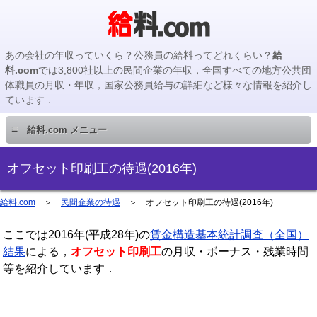
あの会社の年収っていくら？公務員の給料ってどれくらい？
給
料.com
では3,800社以上の民間企業の年収，全国すべての地方公共団
体職員の月収・年収，国家公務員給与の詳細など様々な情報を紹介し
ています．
≡
給料.com メニュー
民間企業編
オフセット印刷工の待遇(2016年)
国家公務員編
給料.com
＞
民間企業の待遇
＞
オフセット印刷工の待遇(2016年)
ここでは2016年(平成28年)の
地方公務員編
賃金構造基本統計調査（全国）
結果
による，
オフセット印刷工
の月収・ボーナス・残業時間
等を紹介しています．
地方公務員給料検索
主要企業の年収検索