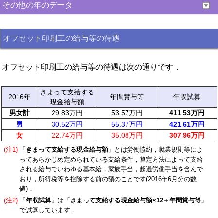
その他の年のデータ
オフセット印刷工の給与等の待遇
オフセット印刷工の給与等の待遇は次の通りです．
きまって支給する
2016年
年間賞与等
年収試算
現金給与額
男女計
29.83万円
53.57万円
411.53万円
男
30.52万円
55.37万円
421.61万円
女
22.74万円
35.08万円
307.96万円
(注1)
「
きまって支給する現金給与額
」とは労働協約，就業規則等によ
ってあらかじめ定められている支給条件，算定方法によって支給
される給与でいわゆる基本給，家族手当，超過労働手当を含んで
おり，所得税等を控除する前の額のことです(2016年6月分の数
値)．
(注2)
「
年収試算
」は「
きまって支給する現金給与額×12＋年間賞与等
」
で試算しています．