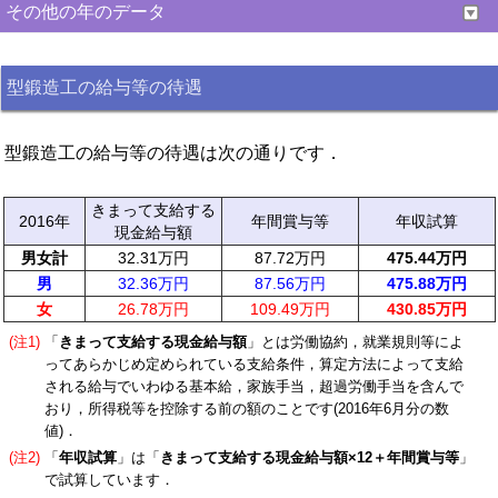
その他の年のデータ
型鍛造工の給与等の待遇
型鍛造工の給与等の待遇は次の通りです．
きまって支給する
2016年
年間賞与等
年収試算
現金給与額
男女計
32.31万円
87.72万円
475.44万円
男
32.36万円
87.56万円
475.88万円
女
26.78万円
109.49万円
430.85万円
(注1)
「
きまって支給する現金給与額
」とは労働協約，就業規則等によ
ってあらかじめ定められている支給条件，算定方法によって支給
される給与でいわゆる基本給，家族手当，超過労働手当を含んで
おり，所得税等を控除する前の額のことです(2016年6月分の数
値)．
(注2)
「
年収試算
」は「
きまって支給する現金給与額×12＋年間賞与等
」
で試算しています．