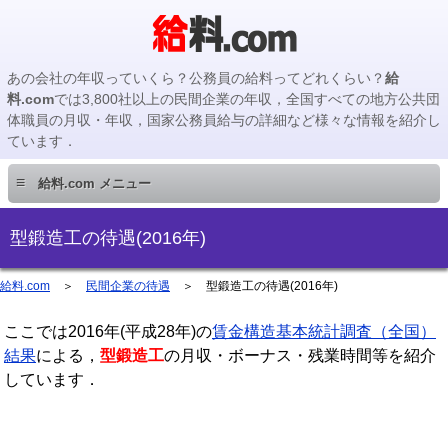
あの会社の年収っていくら？公務員の給料ってどれくらい？
給
料.com
では3,800社以上の民間企業の年収，全国すべての地方公共団
体職員の月収・年収，国家公務員給与の詳細など様々な情報を紹介し
ています．
≡
給料.com メニュー
民間企業編
型鍛造工の待遇(2016年)
国家公務員編
給料.com
＞
民間企業の待遇
＞
型鍛造工の待遇(2016年)
ここでは2016年(平成28年)の
地方公務員編
賃金構造基本統計調査（全国）
結果
による，
型鍛造工
の月収・ボーナス・残業時間等を紹介
しています．
地方公務員給料検索
主要企業の年収検索