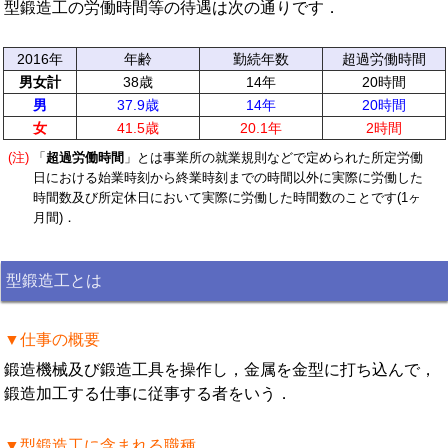
型鍛造工の労働時間等の待遇は次の通りです．
2016年
年齢
勤続年数
超過労働時間
男女計
38歳
14年
20時間
男
37.9歳
14年
20時間
女
41.5歳
20.1年
2時間
(注)
「
超過労働時間
」とは事業所の就業規則などで定められた所定労働
日における始業時刻から終業時刻までの時間以外に実際に労働した
時間数及び所定休日において実際に労働した時間数のことです(1ヶ
月間)．
型鍛造工とは
▼仕事の概要
鍛造機械及び鍛造工具を操作し，金属を金型に打ち込んで，
鍛造加工する仕事に従事する者をいう．
▼型鍛造工に含まれる職種