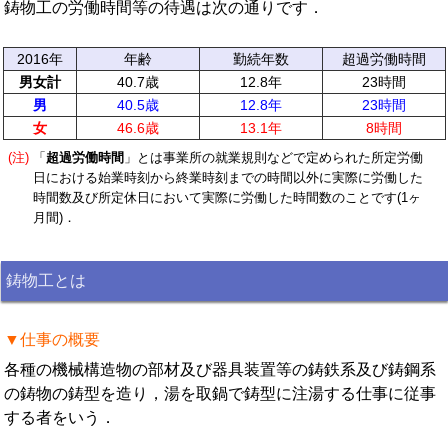
鋳物工の労働時間等の待遇は次の通りです．
2016年
年齢
勤続年数
超過労働時間
男女計
40.7歳
12.8年
23時間
男
40.5歳
12.8年
23時間
女
46.6歳
13.1年
8時間
(注)
「
超過労働時間
」とは事業所の就業規則などで定められた所定労働
日における始業時刻から終業時刻までの時間以外に実際に労働した
時間数及び所定休日において実際に労働した時間数のことです(1ヶ
月間)．
鋳物工とは
▼仕事の概要
各種の機械構造物の部材及び器具装置等の鋳鉄系及び鋳鋼系
の鋳物の鋳型を造り，湯を取鍋で鋳型に注湯する仕事に従事
する者をいう．