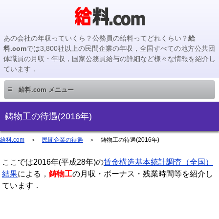
あの会社の年収っていくら？公務員の給料ってどれくらい？
給
料.com
では3,800社以上の民間企業の年収，全国すべての地方公共団
体職員の月収・年収，国家公務員給与の詳細など様々な情報を紹介し
ています．
≡
給料.com メニュー
民間企業編
鋳物工の待遇(2016年)
国家公務員編
給料.com
＞
民間企業の待遇
＞
鋳物工の待遇(2016年)
ここでは2016年(平成28年)の
地方公務員編
賃金構造基本統計調査（全国）
結果
による，
鋳物工
の月収・ボーナス・残業時間等を紹介し
ています．
地方公務員給料検索
主要企業の年収検索