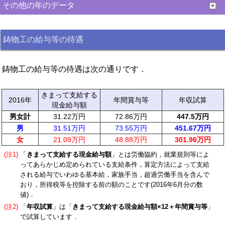
その他の年のデータ
鋳物工の給与等の待遇
鋳物工の給与等の待遇は次の通りです．
きまって支給する
2016年
年間賞与等
年収試算
現金給与額
男女計
31.22万円
72.86万円
447.5万円
男
31.51万円
73.55万円
451.67万円
女
21.09万円
48.88万円
301.96万円
(注1)
「
きまって支給する現金給与額
」とは労働協約，就業規則等によ
ってあらかじめ定められている支給条件，算定方法によって支給
される給与でいわゆる基本給，家族手当，超過労働手当を含んで
おり，所得税等を控除する前の額のことです(2016年6月分の数
値)．
(注2)
「
年収試算
」は「
きまって支給する現金給与額×12＋年間賞与等
」
で試算しています．