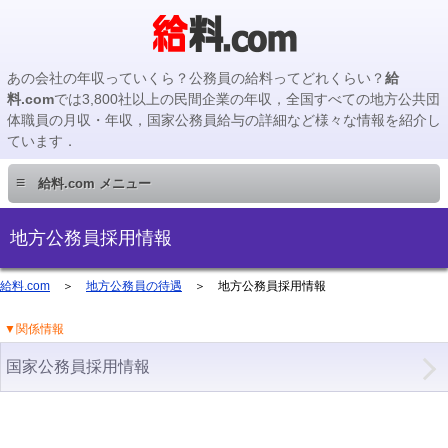
あの会社の年収っていくら？公務員の給料ってどれくらい？
給
料.com
では3,800社以上の民間企業の年収，全国すべての地方公共団
体職員の月収・年収，国家公務員給与の詳細など様々な情報を紹介し
ています．
≡
給料.com メニュー
民間企業編
地方公務員採用情報
国家公務員編
給料.com
＞
地方公務員の待遇
＞ 地方公務員採用情報
▼関係情報
地方公務員編
国家公務員採用情報
地方公務員給料検索
主要企業の年収検索