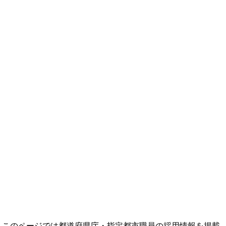
年収ランキング一覧
年収から企業を検索
法人職員編
大学職員・教員編
私立大学教員編
医療従事者
プロ野球選手
このページでは都道府県庁・指定都市職員の採用情報を掲載