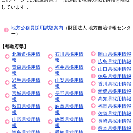
しています．
地方公務員採用試験案内
（財団法人 地方自治情報センタ
ー）
【都道府県】
北海道採用情
石川県採用情
岡山県採用情報
報
報
広島県採用情報
青森県採用情
福井県採用情
山口県採用情報
報
報
徳島県採用情報
岩手県採用情
山梨県採用情
香川県採用情報
報
報
愛媛県採用情報
宮城県採用情
長野県採用情
高知県採用情報
報
報
福岡県採用情報
秋田県採用情
岐阜県採用情
報
報
佐賀県採用情報
山形県採用情
静岡県採用情
長崎県採用情報
報
報
熊本県採用情報
福島県採用情
愛知県採用情