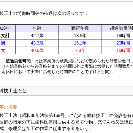
技工士の労働時間等の待遇は次の通りです．
016年
年齢
勤続年数
超過労働時
男女計
42.7歳
13.5年
19時間
男
43.3歳
15.1年
20時間
女
40.6歳
7.9年
15時間
)
「
超過労働時間
」とは事業所の就業規則などで定められた所定労働日
ける始業時刻から終業時刻までの時間以外に実際に労働した時間数及
定休日において実際に労働した時間数のことです(1ヶ月間)．
科技工士とは
事の概要
技工士法（昭和30年法律第168号）に定める歯科技工士の免許を有
医師の指示の下に歯科医療用に供する補てつ物，充てん物又は矯正
成，修理又は加工の作業に従事する者をいう．