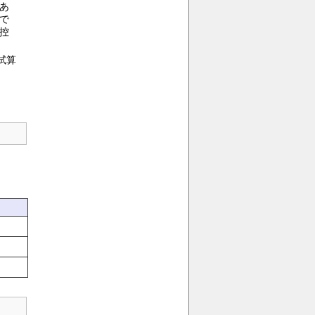
あ
で
控
試算