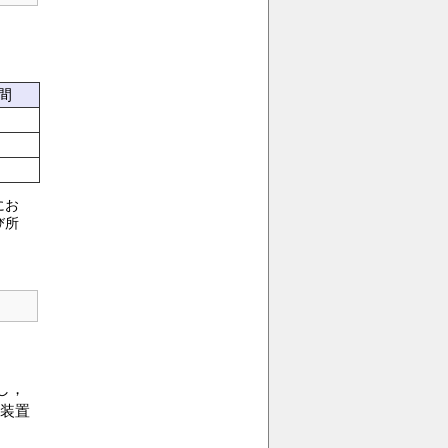
間
にお
び所
し，
装置