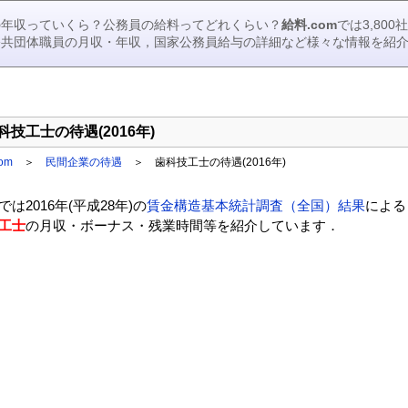
の年収っていくら？公務員の給料ってどれくらい？
給料.com
では3,80
公共団体職員の月収・年収，国家公務員給与の詳細など様々な情報を紹
科技工士の待遇(2016年)
om
＞
民間企業の待遇
＞
歯科技工士の待遇(2016年)
では2016年(平成28年)の
賃金構造基本統計調査（全国）結果
による
工士
の月収・ボーナス・残業時間等を紹介しています．