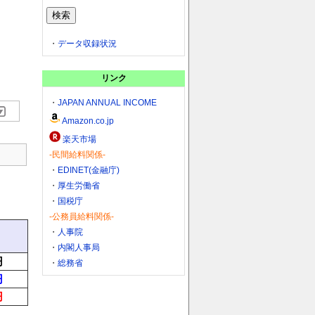
・
データ収録状況
リンク
・
JAPAN ANNUAL INCOME
Amazon.co.jp
楽天市場
-民間給料関係-
・
EDINET(金融庁)
・
厚生労働省
・
国税庁
-公務員給料関係-
・
人事院
・
内閣人事局
円
・
総務省
円
円