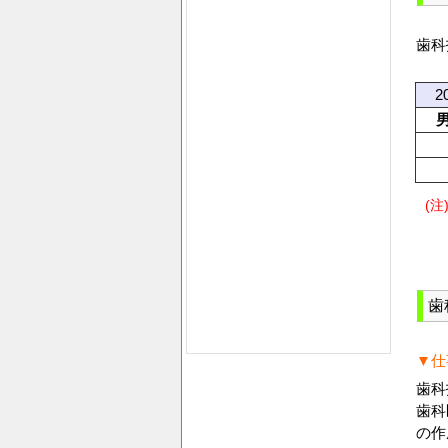
歯科
2
(注
歯
▼仕
歯科
歯科
の作