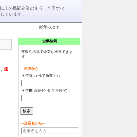
0社以上の民間企業の年収，全国すべ
介しています．
給料.com
企業検索
年収や名称で企業が検索できま
す．
，
歯
--年収から--
▼年収
(万円,半角数字)：
▼年度
(西暦4ケタ,半角数字)：
--企業名から--