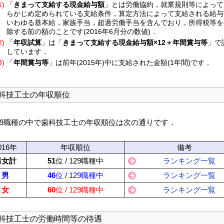
1)
「
きまって支給する現金給与額
」とは労働協約，就業規則等によって
らかじめ定められている支給条件，算定方法によって支給される給与
いわゆる基本給，家族手当，超過労働手当を含んでおり，所得税等を
除する前の額のことです(2016年6月分の数値)．
2)
「
年収試算
」は「
きまって支給する現金給与額×12＋年間賞与等
」で
しています．
3)
「
年間賞与等
」は前年(2015年)中に支給された金額(1年間)です．
科技工士の年収順位
29職種の中で歯科技工士の年収順位は次の通りです．
016年
年収順位
備考
男女計
51
位 / 129職種中
ランキング一覧
男
46
位 / 129職種中
ランキング一覧
女
60
位 / 129職種中
ランキング一覧
科技工士の労働時間等の待遇