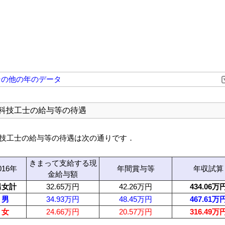
その他の年のデータ
科技工士の給与等の待遇
技工士の給与等の待遇は次の通りです．
きまって支給する現
016年
年間賞与等
年収試算
金給与額
男女計
32.65万円
42.26万円
434.06万
男
34.93万円
48.45万円
467.61万
女
24.66万円
20.57万円
316.49万