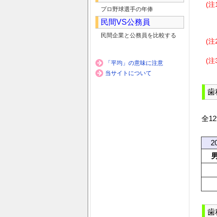
(注
プロ野球選手の年俸
民間VS公務員
民間企業と公務員を比較する
(注
(注
「平均」の意味に注意
当サイトについて
歯
全1
2
歯