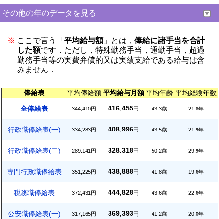
その他の年のデータを見る
※
ここで言う「
平均給与額
」とは，
俸給に諸手当を合計
した額
です．ただし，特殊勤務手当，通勤手当，超過
勤務手当等の実費弁償的又は実績支給である給与は含
みません．
俸給表
平均俸給額
平均給与月額
平均年齢
平均経験年数
416,455
全俸給表
344,410円
円
43.3歳
21.8年
408,996
行政職俸給表(一)
334,283円
円
43.5歳
21.9年
328,318
行政職俸給表(二)
289,141円
円
50.2歳
29.9年
438,888
専門行政職俸給表
351,225円
円
41.8歳
19.6年
444,828
税務職俸給表
372,431円
円
43.6歳
22.6年
369,393
公安職俸給表(一)
317,165円
円
41.2歳
20.0年