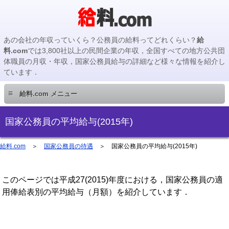
あの会社の年収っていくら？公務員の給料ってどれくらい？
給
料.com
では3,800社以上の民間企業の年収，全国すべての地方公共団
体職員の月収・年収，国家公務員給与の詳細など様々な情報を紹介し
ています．
≡
給料.com メニュー
民間企業編
国家公務員の平均給与(2015年)
国家公務員編
給料.com
＞
国家公務員の待遇
＞ 国家公務員の平均給与(2015年)
地方公務員編
このページでは平成27(2015)年度における，国家公務員の適
用俸給表別の平均給与（月額）を紹介しています．
地方公務員給料検索
主要企業の年収検索