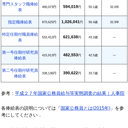
専門スタッフ職俸給
594,019
490,073円
円
55.1歳
32.0年
表
1,026,041
指定職俸給表
870,625円
円
56.4歳
32.9年
特定任期付職員俸給
621,638
532,412円
円
43.2歳
―
表
第一号任期付研究員
482,553
415,913円
円
42.5歳
―
俸給表
第二号任期付研究員
390,622
338,136円
円
33.7歳
―
俸給表
参考：
平成２７年国家公務員給与等実態調査の結果｜人事院
各俸給表の説明については「
国家公務員とは(2015年)
」を参
考にしてください．