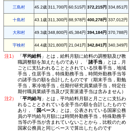
三島村
45.2歳
311,700円
60,515円
372,215円
334,851円
十島村
43.1歳
311,300円
88,978円
400,278円
337,012円
大和村
49.3歳
348,800円
45,384円
394,184円
370,788円
宇検村
44.4歳
321,800円
21,041円
342,841円
340,349円
注1）
「
平均給料
」とは，給料月額に給料の調整額及び教
職調整額を加えたものであり，「
諸手当
」とは，月
ごとに支払われることとされている扶養手当，地域
手当，住居手当，特殊勤務手当，時間外勤務手当等
の諸手当の額を合計したものです（期末手当，勤勉
手当，寒冷地手当，任期付研究員業績手当，特定任
期付職員業績手当及び災害派遣手当は含みません）
注2）
「
平均給与
」とは，平均給料月額と月ごとに支払わ
れることとされている全手当の額を合計したもので
あり，「
国ベース
」とは、公表されている国家公務
員の平均給与月額には時間外勤務手当，特殊勤務手
当等の手当が含まれていないことから，比較のため
国家公務員と同じベースで算出したものです