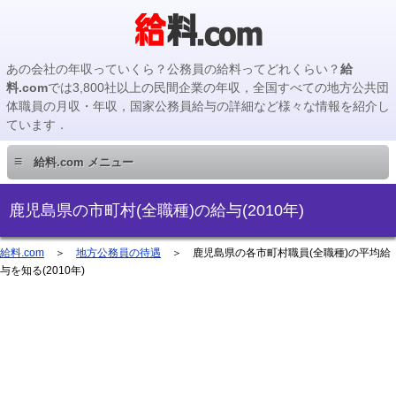
あの会社の年収っていくら？公務員の給料ってどれくらい？
給
料.com
では3,800社以上の民間企業の年収，全国すべての地方公共団
体職員の月収・年収，国家公務員給与の詳細など様々な情報を紹介し
ています．
≡
給料.com メニュー
民間企業編
鹿児島県の市町村(全職種)の給与(2010年)
国家公務員編
給料.com
＞
地方公務員の待遇
＞ 鹿児島県の各市町村職員(全職種)の平均給
与を知る(2010年)
地方公務員編
地方公務員給料検索
主要企業の年収検索