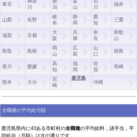
神奈
新
富
石
東京
福井
川
潟
山
川
岐
静
愛
山梨
長野
三重
阜
岡
知
大
兵
奈
和歌
滋賀
京都
阪
庫
良
山
岡
広
山
鳥取
島根
徳島
山
島
口
高
福
佐
香川
愛媛
長崎
知
岡
賀
鹿児島
宮
熊本
大分
沖縄
崎
全職種の平均給与額
鹿児島県内に43ある市町村の
全職種
の平均給料，諸手当，平
均給与（月額）は次の通りです．