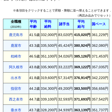
※各項目をクリックすることで昇順・降順に並べ替えることができます．
（再読み込みでリセット）
全職種
平均
平均
平均
諸手当
国ベース
年齢
給料
給与
(2010年)
鹿児島市
41.5歳
332,000円
83,020円
415,020円
361,229円
鹿屋市
43.3歳
335,500円
45,424円
380,924円
362,080円
枕崎市
46.5歳
351,100円
34,026円
385,126円
371,453円
阿久根市
43.8歳
335,900円
33,222円
369,122円
357,035円
出水市
41.8歳
319,600円
57,314円
376,914円
342,220円
指宿市
44.2歳
334,300円
49,200円
383,500円
356,656円
西之表市
44.7歳
339,100円
32,593円
371,693円
357,542円
垂水市
43.7歳
328,200円
34,939円
363,139円
351,737円