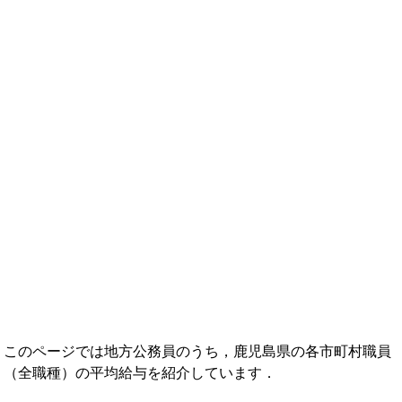
年収ランキング一覧
年収から企業を検索
法人職員編
大学職員・教員編
私立大学教員編
医療従事者
プロ野球選手
このページでは地方公務員のうち，鹿児島県の各市町村職員
（全職種）の平均給与を紹介しています．