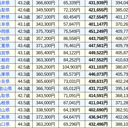
福井県
43.2歳
366,600円
65,339円
431,939円
394,0
山梨県
42.6歳
349,500円
72,155円
421,655円
385,0
長野県
44.3歳
367,100円
60,454円
427,554円
401,1
岐阜県
43.1歳
343,300円
57,847円
401,147円
370,2
静岡県
42.9歳
375,700円
75,549円
451,249円
409,7
愛知県
42.3歳
357,200円
86,558円
443,758円
406,0
三重県
43.4歳
371,100円
76,461円
447,561円
409,7
滋賀県
43.1歳
365,400円
84,122円
449,522円
405,8
京都府
43.6歳
363,300円
84,252円
447,552円
410,6
大阪府
42.5歳
326,200円
104,903円
431,103円
380,8
兵庫県
43.3歳
360,500円
85,573円
446,073円
405,7
奈良県
44.5歳
365,600円
73,031円
438,631円
402,2
歌山県
44.3歳
366,700円
65,012円
431,712円
395,1
鳥取県
42.7歳
343,500円
71,091円
414,591円
368,1
島根県
43.5歳
344,000円
67,041円
411,041円
371,2
岡山県
43.3歳
338,500円
64,190円
402,690円
362,9
広島県
43.9歳
372,300円
64,647円
436,947円
402,0
山口県
44.3歳
363,200円
69,296円
432,496円
388,1