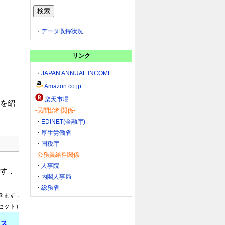
・
データ収録状況
リンク
・
JAPAN ANNUAL INCOME
Amazon.co.jp
楽天市場
を紹
-民間給料関係-
・
EDINET(金融庁)
・
厚生労働省
・
国税庁
-公務員給料関係-
・
人事院
す．
・
内閣人事局
・
総務省
きます．
セット）
ス