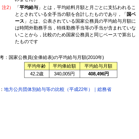
注2）
「
平均給与
」とは，平均給料月額と月ごとに支払われるこ
ととされている全手当の額を合計したものであり，「
国ベ
ース
」とは、公表されている国家公務員の平均給与月額に
は時間外勤務手当，特殊勤務手当等の手当が含まれていな
いことから，比較のため国家公務員と同じベースで算出し
たものです
考：国家公務員(全俸給表)の平均給与月額(2010年)
平均年齢
平均俸給額
平均給与月額
42.2歳
340,005円
408,496円
：
地方公共団体別給与等の比較（平成22年）｜総務省