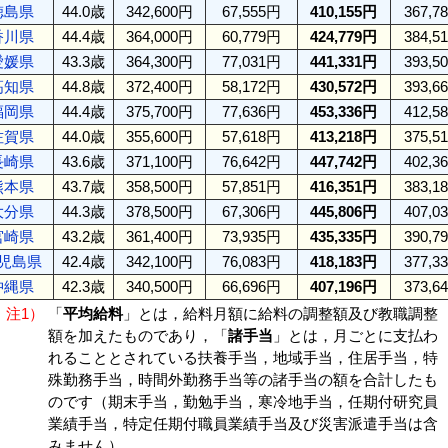
徳島県
44.0歳
342,600円
67,555円
410,155円
367,7
香川県
44.4歳
364,000円
60,779円
424,779円
384,5
愛媛県
43.3歳
364,300円
77,031円
441,331円
393,5
高知県
44.8歳
372,400円
58,172円
430,572円
393,6
福岡県
44.4歳
375,700円
77,636円
453,336円
412,5
佐賀県
44.0歳
355,600円
57,618円
413,218円
375,5
長崎県
43.6歳
371,100円
76,642円
447,742円
402,3
熊本県
43.7歳
358,500円
57,851円
416,351円
383,1
大分県
44.3歳
378,500円
67,306円
445,806円
407,0
宮崎県
43.2歳
361,400円
73,935円
435,335円
390,7
児島県
42.4歳
342,100円
76,083円
418,183円
377,3
沖縄県
42.3歳
340,500円
66,696円
407,196円
373,6
注1）
「
平均給料
」とは，給料月額に給料の調整額及び教職調整
額を加えたものであり，「
諸手当
」とは，月ごとに支払わ
れることとされている扶養手当，地域手当，住居手当，特
殊勤務手当，時間外勤務手当等の諸手当の額を合計したも
のです（期末手当，勤勉手当，寒冷地手当，任期付研究員
業績手当，特定任期付職員業績手当及び災害派遣手当は含
みません）