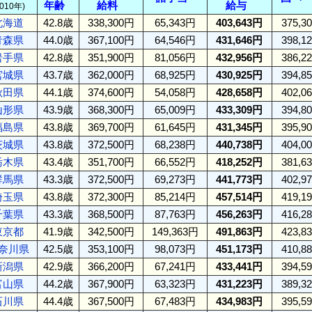
年齢
給料
給与
2010年)
北海道
42.8歳
338,300円
65,343円
403,643円
375,3
青森県
44.0歳
367,100円
64,546円
431,646円
398,1
岩手県
42.8歳
351,900円
81,056円
432,956円
386,2
宮城県
43.7歳
362,000円
68,925円
430,925円
394,8
秋田県
44.1歳
374,600円
54,058円
428,658円
402,0
山形県
43.9歳
368,300円
65,009円
433,309円
394,8
福島県
43.8歳
369,700円
61,645円
431,345円
395,9
茨城県
43.8歳
372,500円
68,238円
440,738円
404,0
栃木県
43.4歳
351,700円
66,552円
418,252円
381,6
群馬県
43.3歳
372,500円
69,273円
441,773円
402,9
埼玉県
43.8歳
372,300円
85,214円
457,514円
419,1
千葉県
43.3歳
368,500円
87,763円
456,263円
416,2
東京都
41.9歳
342,500円
149,363円
491,863円
423,8
奈川県
42.5歳
353,100円
98,073円
451,173円
410,8
新潟県
42.9歳
366,200円
67,241円
433,441円
394,5
富山県
44.2歳
367,900円
63,323円
431,223円
389,3
石川県
44.4歳
367,500円
67,483円
434,983円
395,5