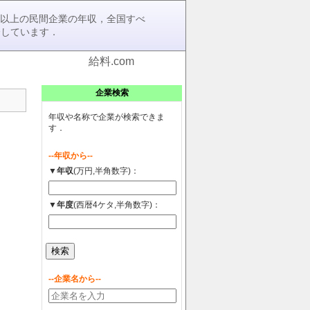
0社以上の民間企業の年収，全国すべ
介しています．
給料.com
企業検索
年収や名称で企業が検索できま
す．
--年収から--
▼年収
(万円,半角数字)：
▼年度
(西暦4ケタ,半角数字)：
--企業名から--