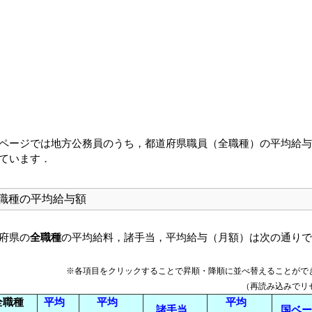
ページでは地方公務員のうち，都道府県職員（全職種）の平均給与
ています．
職種の平均給与額
府県の
全職種
の平均給料，諸手当，平均給与（月額）は次の通りで
※各項目をクリックすることで昇順・降順に並べ替えることがで
（再読み込みでリ
全職種
平均
平均
平均
諸手当
国ベー