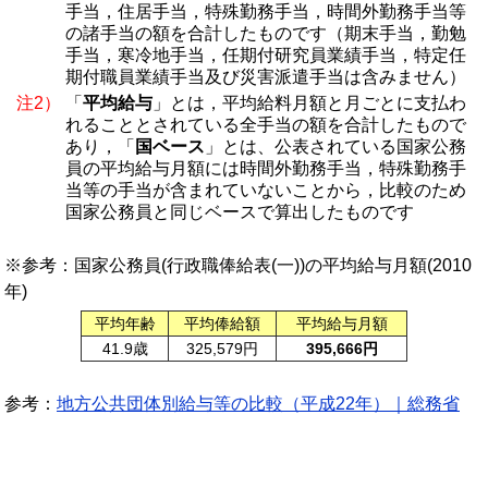
手当，住居手当，特殊勤務手当，時間外勤務手当等
の諸手当の額を合計したものです（期末手当，勤勉
手当，寒冷地手当，任期付研究員業績手当，特定任
期付職員業績手当及び災害派遣手当は含みません）
注2）
「
平均給与
」とは，平均給料月額と月ごとに支払わ
れることとされている全手当の額を合計したもので
あり，「
国ベース
」とは、公表されている国家公務
員の平均給与月額には時間外勤務手当，特殊勤務手
当等の手当が含まれていないことから，比較のため
国家公務員と同じベースで算出したものです
※参考：国家公務員(行政職俸給表(一))の平均給与月額(2010
年)
平均年齢
平均俸給額
平均給与月額
41.9歳
325,579円
395,666円
参考：
地方公共団体別給与等の比較（平成22年）｜総務省