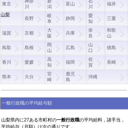
神奈
新
石
東京
富山
福井
川
潟
川
山梨
岐
愛
長野
静岡
三重
阜
知
大
奈
和歌
滋賀
京都
兵庫
阪
良
山
岡
山
鳥取
島根
広島
徳島
山
口
高
佐
香川
愛媛
福岡
長崎
知
賀
宮
鹿児
熊本
大分
沖縄
崎
島
一般行政職の平均給与額
山梨県内に27ある市町村の
一般行政職
の平均給料，諸手当，
平均給与（月額）は次の通りです．