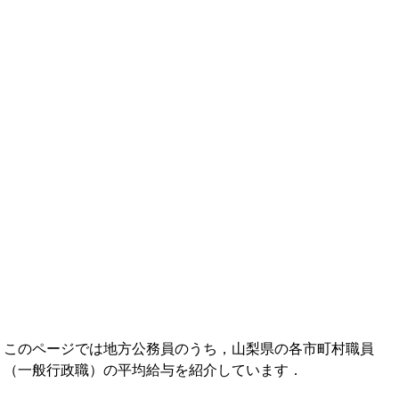
年収ランキング一覧
年収から企業を検索
法人職員編
大学職員・教員編
私立大学教員編
医療従事者
プロ野球選手
このページでは地方公務員のうち，山梨県の各市町村職員
（一般行政職）の平均給与を紹介しています．