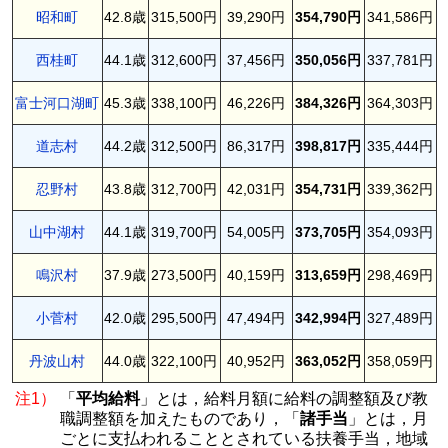
昭和町
42.8歳
315,500円
39,290円
354,790円
341,586円
西桂町
44.1歳
312,600円
37,456円
350,056円
337,781円
富士河口湖町
45.3歳
338,100円
46,226円
384,326円
364,303円
道志村
44.2歳
312,500円
86,317円
398,817円
335,444円
忍野村
43.8歳
312,700円
42,031円
354,731円
339,362円
山中湖村
44.1歳
319,700円
54,005円
373,705円
354,093円
鳴沢村
37.9歳
273,500円
40,159円
313,659円
298,469円
小菅村
42.0歳
295,500円
47,494円
342,994円
327,489円
丹波山村
44.0歳
322,100円
40,952円
363,052円
358,059円
注1）
「
平均給料
」とは，給料月額に給料の調整額及び教
職調整額を加えたものであり，「
諸手当
」とは，月
ごとに支払われることとされている扶養手当，地域