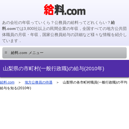
あの会社の年収っていくら？公務員の給料ってどれくらい？
給
料.com
では3,800社以上の民間企業の年収，全国すべての地方公共団
体職員の月収・年収，国家公務員給与の詳細など様々な情報を紹介し
ています．
≡
給料.com メニュー
民間企業編
山梨県の市町村(一般行政職)の給与(2010年)
国家公務員編
給料.com
＞
地方公務員の待遇
＞ 山梨県の各市町村職員(一般行政職)の平均
給与を知る(2010年)
地方公務員編
地方公務員給料検索
主要企業の年収検索