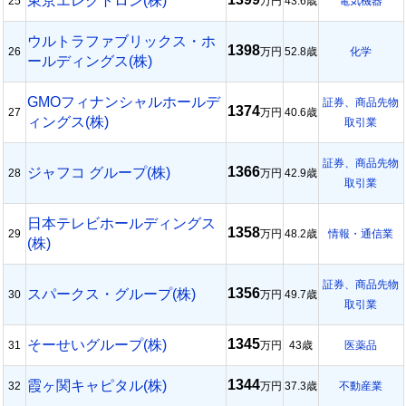
東京エレクトロン(株)
25
万円
43.6歳
電気機器
ウルトラファブリックス・ホ
1398
26
万円
52.8歳
化学
ールディングス(株)
GMOフィナンシャルホールデ
証券、商品先物
1374
27
万円
40.6歳
ィングス(株)
取引業
証券、商品先物
1366
ジャフコ グループ(株)
28
万円
42.9歳
取引業
日本テレビホールディングス
1358
29
万円
48.2歳
情報・通信業
(株)
証券、商品先物
1356
スパークス・グループ(株)
30
万円
49.7歳
取引業
1345
そーせいグループ(株)
31
万円
43歳
医薬品
1344
霞ヶ関キャピタル(株)
32
万円
37.3歳
不動産業