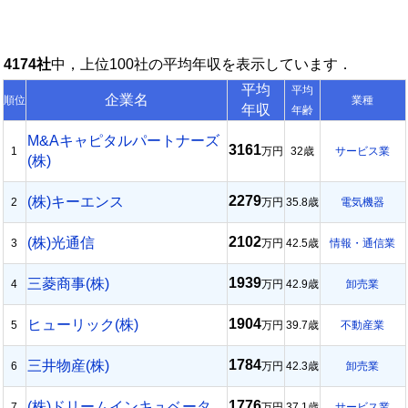
4174社
中，上位100社の平均年収を表示しています．
平均
平均
企業名
順位
業種
年収
年齢
M&Aキャピタルパートナーズ
3161
1
万円
32歳
サービス業
(株)
2279
(株)キーエンス
2
万円
35.8歳
電気機器
2102
(株)光通信
3
万円
42.5歳
情報・通信業
1939
三菱商事(株)
4
万円
42.9歳
卸売業
1904
ヒューリック(株)
5
万円
39.7歳
不動産業
1784
三井物産(株)
6
万円
42.3歳
卸売業
1776
(株)ドリームインキュベータ
7
万円
37.1歳
サービス業