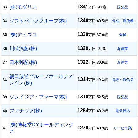
1341
(株)モダリス
33
万円
47歳
医薬品
1340
ソフトバンクグループ(株)
34
万円
40.5歳
情報・通信業
1330
(株)ディスコ
35
万円
37.6歳
機械
1329
川崎汽船(株)
36
万円
39歳
海運業
1322
日本郵船(株)
37
万円
39.9歳
海運業
朝日放送グループホールディ
1314
38
万円
49.3歳
情報・通信業
ングス(株)
1310
ソレイジア・ファーマ(株)
39
万円
52.5歳
医薬品
1284
ファナック(株)
40
万円
40.2歳
電気機器
(株)博報堂DYホールディング
1276
41
万円
43.9歳
サービス業
ス