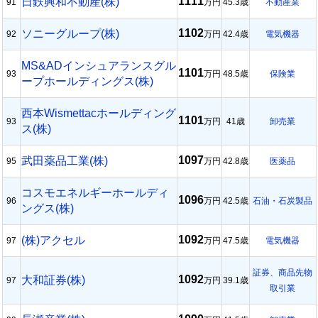
1111
日鉄興和不動産(株)
91
万円
45.3歳
不動産業
1102
ソニーグループ(株)
92
万円
42.4歳
電気機器
MS&ADインシュアランスグル
1101
93
万円
48.5歳
保険業
ープホールディングス(株)
西本Wismettacホールディング
1101
93
万円
41歳
卸売業
ス(株)
1097
武田薬品工業(株)
95
万円
42.8歳
医薬品
コスモエネルギーホールディ
1096
96
万円
42.5歳
石油・石炭製品
ングス(株)
1092
(株)アクセル
97
万円
47.5歳
電気機器
証券、商品先物
1092
大和証券(株)
97
万円
39.1歳
取引業