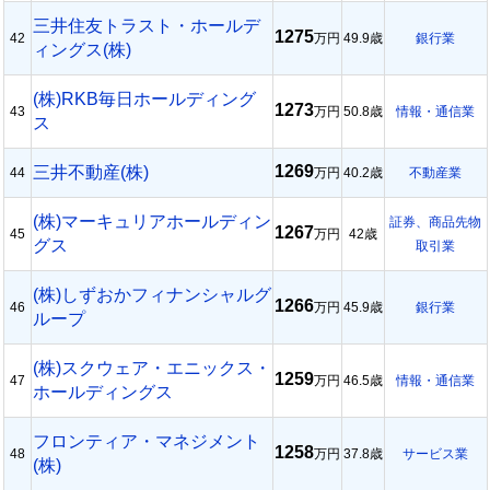
三井住友トラスト・ホールデ
1275
42
万円
49.9歳
銀行業
ィングス(株)
(株)RKB毎日ホールディング
1273
43
万円
50.8歳
情報・通信業
ス
1269
三井不動産(株)
44
万円
40.2歳
不動産業
(株)マーキュリアホールディン
証券、商品先物
1267
45
万円
42歳
グス
取引業
(株)しずおかフィナンシャルグ
1266
46
万円
45.9歳
銀行業
ループ
(株)スクウェア・エニックス・
1259
47
万円
46.5歳
情報・通信業
ホールディングス
フロンティア・マネジメント
1258
48
万円
37.8歳
サービス業
(株)