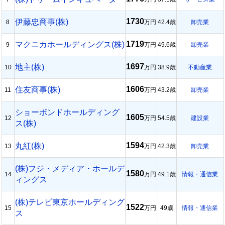
1730
伊藤忠商事(株)
8
万円
42.4歳
卸売業
1719
マクニカホールディングス(株)
9
万円
49.6歳
卸売業
1697
地主(株)
10
万円
38.9歳
不動産業
1606
住友商事(株)
11
万円
43.2歳
卸売業
ショーボンドホールディング
1605
12
万円
54.5歳
建設業
ス(株)
1594
丸紅(株)
13
万円
42.3歳
卸売業
(株)フジ・メディア・ホールデ
1580
14
万円
49.1歳
情報・通信業
ィングス
(株)テレビ東京ホールディング
1522
15
万円
49歳
情報・通信業
ス