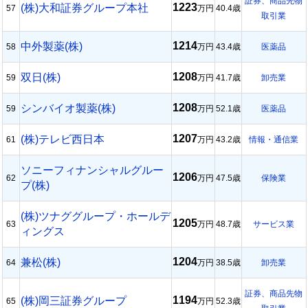
証券、商品先物
1223
(株)大和証券グループ本社
57
万円
40.4歳
取引業
1214
中外製薬(株)
58
万円
43.4歳
医薬品
1208
双日(株)
59
万円
41.7歳
卸売業
1208
シンバイオ製薬(株)
59
万円
52.1歳
医薬品
1207
(株)テレビ西日本
61
万円
43.2歳
情報・通信業
ソニーフィナンシャルグルー
1206
62
万円
47.5歳
保険業
プ(株)
(株)ツナググループ・ホールデ
1205
63
万円
48.7歳
サービス業
ィングス
1204
兼松(株)
64
万円
38.5歳
卸売業
証券、商品先物
1194
(株)岡三証券グループ
65
万円
52.3歳