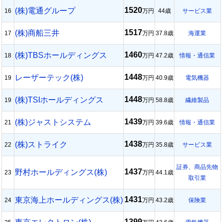
1520
(株)電通グループ
16
万円
44歳
サービス業
1517
(株)商船三井
17
万円
37.8歳
海運業
1460
(株)TBSホールディングス
18
万円
47.2歳
情報・通信業
1448
レーザーテック(株)
19
万円
40.9歳
電気機器
1448
(株)TSIホールディングス
19
万円
58.8歳
繊維製品
1439
(株)ジャストシステム
21
万円
39.6歳
情報・通信業
1438
(株)ストライク
22
万円
35.8歳
サービス業
証券、商品先物
1437
野村ホールディングス(株)
23
万円
44.1歳
取引業
1431
東京海上ホールディングス(株)
24
万円
43.2歳
保険業
1399