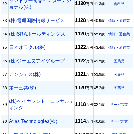
サントリー食品インターナシ
1130
82
万円
41.3歳
食料品
ョナル(株)
1128
(株)電通国際情報サービス
83
万円
40.9歳
情報・通信業
1126
(株)SRAホールディングス
84
万円
55.6歳
情報・通信業
1122
日本オラクル(株)
85
万円
43.4歳
情報・通信業
1122
(株)ジーエヌアイグループ
85
万円
49.5歳
医薬品
1121
アンジェス(株)
87
万円
53.9歳
医薬品
1120
第一三共(株)
88
万円
45.3歳
医薬品
(株)ベイカレント・コンサルテ
1118
89
万円
32.1歳
サービス業
ィング
1114
Atlas Technologies(株)
90
万円
46.6歳
サービス業