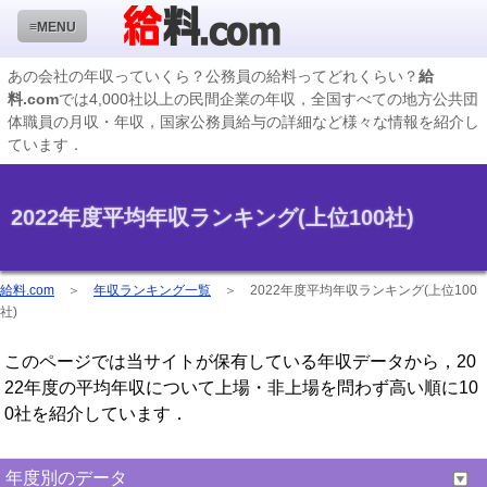
≡MENU
あの会社の年収っていくら？公務員の給料ってどれくらい？
給
料.com
では4,000社以上の民間企業の年収，全国すべての地方公共団
企業検索
体職員の月収・年収，国家公務員給与の詳細など様々な情報を紹介し
ています．
年収ランキング
業種別企業一覧
2022年度平均年収ランキング(上位100社)
国家公務員編
地方公務員給料検索
給料.com
＞
年収ランキング一覧
＞
2022年度平均年収ランキング(上位100
社)
私立大学教員編
このページでは当サイトが保有している年収データから，20
収録企業データの状況
22年度の平均年収について上場・非上場を問わず高い順に10
0社を紹介しています．
年度別のデータ