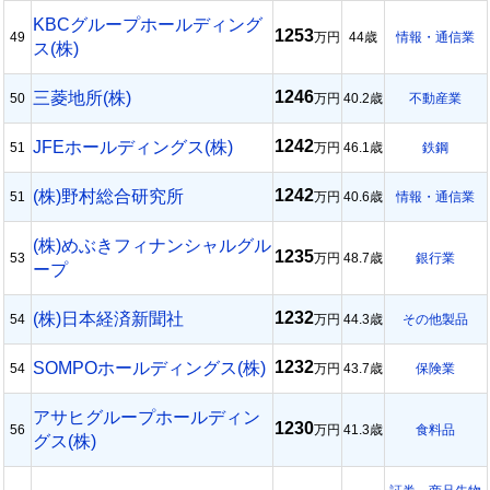
KBCグループホールディング
1253
49
万円
44歳
情報・通信業
ス(株)
1246
三菱地所(株)
50
万円
40.2歳
不動産業
1242
JFEホールディングス(株)
51
万円
46.1歳
鉄鋼
1242
(株)野村総合研究所
51
万円
40.6歳
情報・通信業
(株)めぶきフィナンシャルグル
1235
53
万円
48.7歳
銀行業
ープ
1232
(株)日本経済新聞社
54
万円
44.3歳
その他製品
1232
SOMPOホールディングス(株)
54
万円
43.7歳
保険業
アサヒグループホールディン
1230
56
万円
41.3歳
食料品
グス(株)