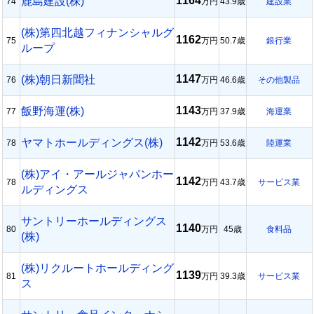
1164
鹿島建設(株)
74
万円
43.9歳
建設業
(株)第四北越フィナンシャルグ
1162
75
万円
50.7歳
銀行業
ループ
1147
(株)朝日新聞社
76
万円
46.6歳
その他製品
1143
飯野海運(株)
77
万円
37.9歳
海運業
1142
ヤマトホールディングス(株)
78
万円
53.6歳
陸運業
(株)アイ・アールジャパンホー
1142
78
万円
43.7歳
サービス業
ルディングス
サントリーホールディングス
1140
80
万円
45歳
食料品
(株)
(株)リクルートホールディング
1139
81
万円
39.3歳
サービス業
ス