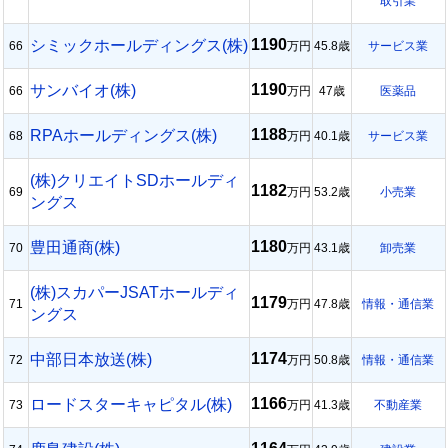
取引業
1190
シミックホールディングス(株)
66
万円
45.8歳
サービス業
1190
サンバイオ(株)
66
万円
47歳
医薬品
1188
RPAホールディングス(株)
68
万円
40.1歳
サービス業
(株)クリエイトSDホールディ
1182
69
万円
53.2歳
小売業
ングス
1180
豊田通商(株)
70
万円
43.1歳
卸売業
(株)スカパーJSATホールディ
1179
71
万円
47.8歳
情報・通信業
ングス
1174
中部日本放送(株)
72
万円
50.8歳
情報・通信業
1166
ロードスターキャピタル(株)
73
万円
41.3歳
不動産業