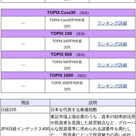
TOPIX Core30
(現在)
TOPIX Core30平均年収
ランキング詳細
---
万円
TOPIX 100
(現在)
TOPIX 100平均年収
ランキング詳細
---
万円
TOPIX 500
(現在)
TOPIX 500平均年収
ランキング詳細
---
万円
TOPIX 1000
(現在)
TOPIX 1000平均年収
ランキング詳細
---
万円
用語
説明
日経225
日本を代表する株価指数
東証市場上場企業のうち，資本の効率的活用
や投資者を意識した経営観点など，グローバ
JPX日経インデックス400
ルな投資基準に求められる諸要件を満たし
た，「投資者にとって投資魅力の高い会社」