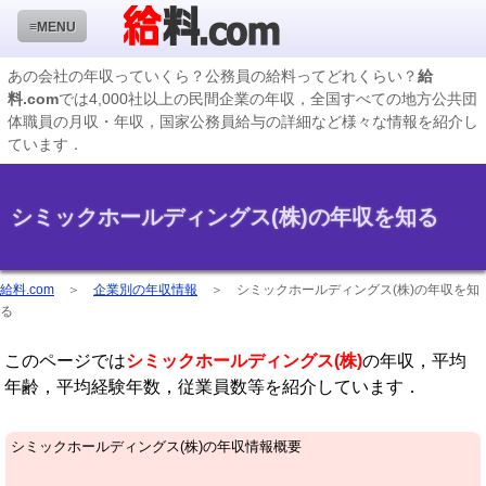
≡MENU
あの会社の年収っていくら？公務員の給料ってどれくらい？
給
料.com
では4,000社以上の民間企業の年収，全国すべての地方公共団
企業検索
体職員の月収・年収，国家公務員給与の詳細など様々な情報を紹介し
ています．
年収ランキング
業種別企業一覧
シミックホールディングス(株)の年収を知る
国家公務員編
地方公務員給料検索
給料.com
＞
企業別の年収情報
＞
シミックホールディングス(株)の年収を知
る
私立大学教員編
このページでは
シミックホールディングス(株)
の年収，平均
収録企業データの状況
年齢，平均経験年数，従業員数等を紹介しています．
シミックホールディングス(株)の年収情報概要