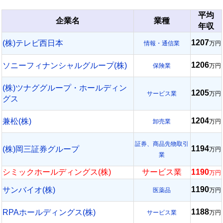
平均
企業名
業種
年収
1207
(株)テレビ西日本
情報・通信業
万円
1206
ソニーフィナンシャルグループ(株)
保険業
万円
(株)ツナググループ・ホールディン
1205
サービス業
万円
グス
1204
兼松(株)
卸売業
万円
証券、商品先物取引
1194
(株)岡三証券グループ
万円
業
シミックホールディングス(株)
サービス業
1190
万円
1190
サンバイオ(株)
医薬品
万円
1188
RPAホールディングス(株)
サービス業
万円