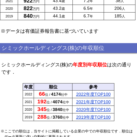
922
43.4
7.2
38
2021
歳
年
人
万円
822
43.2
6.5
206
2020
歳
年
人
万円
840
44.1
6.7
185
2019
歳
年
人
万円
※データは有価証券報告書に基づいています
シミックホールディングス(株)の年収順位
シミックホールディングス(株)の
年度別年収順位
は次の通り
です．
年度
順位
参考
66
4174
2022年度TOP100
2022
位 /
社中
192
4074
2021年度TOP100
2021
位 /
社中
345
3840
2020年度TOP100
2020
位 /
社中
288
3760
2019年度TOP100
2019
位 /
社中
※ここでの順位は，当サイトに掲載している企業の中での年収順位です．順位は
データ更新に伴い自動的に更新されます．