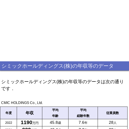
シミックホールディングス(株)の年収等のデータ
シミックホールディングス(株)の年収等のデータは次の通り
です．
CMIC HOLDINGS Co., Ltd.
平均
平均
年収
年度
従業員数
年齢
経験年数
1190
45.8
7.6
28
2022
歳
年
人
万円