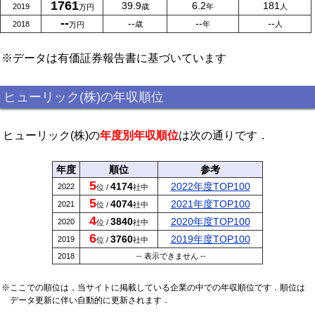
1761
39.9
6.2
181
2019
歳
年
人
万円
--
--
--
--
2018
歳
年
人
万円
※データは有価証券報告書に基づいています
ヒューリック(株)の年収順位
ヒューリック(株)の
年度別年収順位
は次の通りです．
年度
順位
参考
5
4174
2022年度TOP100
2022
位 /
社中
5
4074
2021年度TOP100
2021
位 /
社中
4
3840
2020年度TOP100
2020
位 /
社中
6
3760
2019年度TOP100
2019
位 /
社中
2018
-- 表示できません --
※ここでの順位は，当サイトに掲載している企業の中での年収順位です．順位は
データ更新に伴い自動的に更新されます．