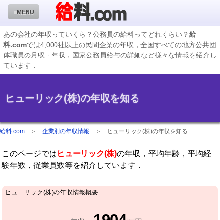
≡MENU
あの会社の年収っていくら？公務員の給料ってどれくらい？
給
料.com
では4,000社以上の民間企業の年収，全国すべての地方公共団
企業検索
体職員の月収・年収，国家公務員給与の詳細など様々な情報を紹介し
ています．
年収ランキング
業種別企業一覧
ヒューリック(株)の年収を知る
国家公務員編
地方公務員給料検索
給料.com
＞
企業別の年収情報
＞
ヒューリック(株)の年収を知る
私立大学教員編
このページでは
ヒューリック(株)
の年収，平均年齢，平均経
収録企業データの状況
験年数，従業員数等を紹介しています．
ヒューリック(株)の年収情報概要
1904