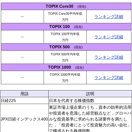
TOPIX Core30
(現在)
TOPIX Core30平均年収
ランキング詳細
---
万円
TOPIX 100
(現在)
TOPIX 100平均年収
ランキング詳細
---
万円
TOPIX 500
(現在)
TOPIX 500平均年収
ランキング詳細
---
万円
TOPIX 1000
(現在)
TOPIX 1000平均年収
ランキング詳細
---
万円
用語
説明
日経225
日本を代表する株価指数
東証市場上場企業のうち，資本の効率的活用
や投資者を意識した経営観点など，グローバ
JPX日経インデックス400
ルな投資基準に求められる諸要件を満たし
た，「投資者にとって投資魅力の高い会社」
で構成される株価指数