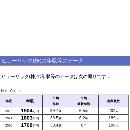
ヒューリック(株)の年収等のデータ
ヒューリック(株)の年収等のデータは次の通りです．
Hulic Co.,Ltd.
平均
平均
年収
年度
従業員数
年齢
経験年数
1904
39.7
6.5
202
2022
歳
年
人
万円
1803
39.5
6.2
189
2021
歳
年
人
万円
1708
39.4
6
184
2020
歳
年
人
万円