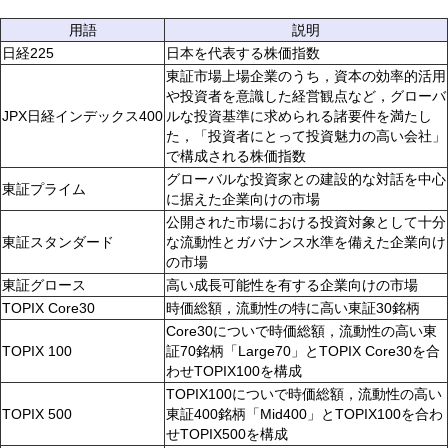
用語
説明
日経225
日本を代表する株価指数
東証市場上場企業のうち，資本の効率的活用
や投資者を意識した経営観点など，グローバ
JPX日経インデックス400
ルな投資基準に求められる諸要件を満たし
た，「投資者にとって投資魅力の高い会社」
で構成される株価指数
グローバルな投資家との建設的な対話を中心
東証プライム
に据えた企業向けの市場
公開された市場における投資対象として十分
東証スタンダード
な流動性とガバナンス水準を備えた企業向け
の市場
東証グロース
高い成長可能性を有する企業向けの市場
TOPIX Core30
時価総額，流動性の特に高い東証30銘柄
Core30についで時価総額，流動性の高い東
TOPIX 100
証70銘柄「Large70」とTOPIX Core30を合
わせTOPIX100を構成
TOPIX100についで時価総額，流動性の高い
TOPIX 500
東証400銘柄「Mid400」とTOPIX100を合わ
せTOPIX500を構成