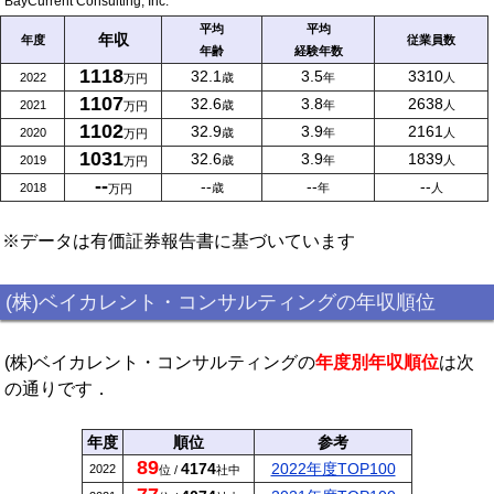
BayCurrent Consulting, Inc.
平均
平均
年収
年度
従業員数
年齢
経験年数
1118
32.1
3.5
3310
2022
歳
年
人
万円
1107
32.6
3.8
2638
2021
歳
年
人
万円
1102
32.9
3.9
2161
2020
歳
年
人
万円
1031
32.6
3.9
1839
2019
歳
年
人
万円
--
--
--
--
2018
歳
年
人
万円
※データは有価証券報告書に基づいています
(株)ベイカレント・コンサルティングの年収順位
(株)ベイカレント・コンサルティングの
年度別年収順位
は次
の通りです．
年度
順位
参考
89
4174
2022年度TOP100
2022
位 /
社中