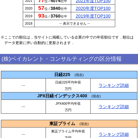
77
4074
2021年度TOP100
2021
位 /
社中
57
3840
2020年度TOP100
2020
位 /
社中
93
3760
2019年度TOP100
2019
位 /
社中
2018
-- 表示できません --
※ここでの順位は，当サイトに掲載している企業の中での年収順位です．順位は
データ更新に伴い自動的に更新されます．
(株)ベイカレント・コンサルティングの区分情報
日経225
(現在)
日経225平均年収
ランキング詳細
---
万円
JPX日経インデックス400
(現在)
JPX400平均年収
ランキング詳細
---
万円
東証プライム
(現在)
東証プライム平均年収
ランキング詳細
---
万円