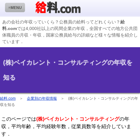
≡MENU
あの会社の年収っていくら？公務員の給料ってどれくらい？
給
料.com
では4,000社以上の民間企業の年収，全国すべての地方公共団
企業検索
体職員の月収・年収，国家公務員給与の詳細など様々な情報を紹介し
ています．
年収ランキング
業種別企業一覧
(株)ベイカレント・コンサルティングの年収を
国家公務員編
知る
地方公務員給料検索
私立大学教員編
給料.com
＞
企業別の年収情報
＞
(株)ベイカレント・コンサルティングの年
収録企業データの状況
収を知る
このページでは
(株)ベイカレント・コンサルティング
の年
収，平均年齢，平均経験年数，従業員数等を紹介していま
す．