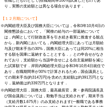
在職したものとして(在職期間率100%)試算したものであ
り，実際の支給額とは異なる場合があります．
【１２月期について】
※内閣総理大臣及び国務大臣については，令和3年10月4日の
閣僚懇談会において，「閣僚の給与の一部返納について
は，内閣として行財政改革を引き続き着実に推進する観点
から，新内閣においても，内閣総理大臣にあっては月額給
与及び期末手当の30%，国務大臣にあっては同20%に相当
する額を国庫に返納することとする．」との申合せがなさ
れており，支給額から当該申合せによる自主返納額を減じ
た試算額です．岸田内閣総理大臣は令和3年10月4日就任で
あり，在職期間率が30%で計算されるため，国会議員とし
ての期末手当(約314万円)を含めた支給額は約391万円とな
り，返納後は約339万円となります．
※内閣総理大臣，国務大臣，最高裁長官，衆・参両院議長及
び国会議員については，勤勉手当は支給されず，期末手当
（支給月数1.675月）のみ支給されます(一般職である事務