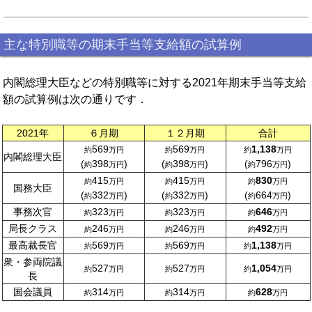
主な特別職等の期末手当等支給額の試算例
内閣総理大臣などの特別職等に対する2021年期末手当等支給
額の試算例は次の通りです．
2021年
６月期
１２月期
合計
569
569
1,138
約
万円
約
万円
約
万円
内閣総理大臣
(
398
)
(
398
)
(
796
)
約
万円
約
万円
約
万円
415
415
830
約
万円
約
万円
約
万円
国務大臣
(
332
)
(
332
)
(
664
)
約
万円
約
万円
約
万円
事務次官
323
323
646
約
万円
約
万円
約
万円
局長クラス
246
246
492
約
万円
約
万円
約
万円
最高裁長官
569
569
1,138
約
万円
約
万円
約
万円
衆・参両院議
527
527
1,054
約
万円
約
万円
約
万円
長
国会議員
314
314
628
約
万円
約
万円
約
万円