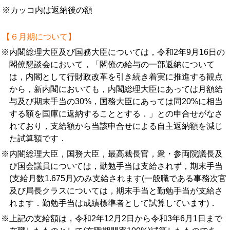
※カッコ内は返納後の額
【６月期について】
※内閣総理大臣及び国務大臣については，令和2年9月16日の
閣僚懇談会において，「閣僚の給与の一部返納について
は，内閣として行財政改革を引き続き着実に推進する観点
から，新内閣においても，内閣総理大臣にあっては月額給
与及び期末手当の30%，国務大臣にあっては同20%に相当
する額を国庫に返納することとする．」との申合せがなさ
れており，支給額から当該申合せによる自主返納額を減じ
た試算額です．
※内閣総理大臣，国務大臣，最高裁長官，衆・参両院議長及
び国会議員については，勤勉手当は支給されず，期末手当
(支給月数1.675月)のみ支給されます(一般職である事務次官
及び局長クラスについては，期末手当と勤勉手当が支給さ
れます．勤勉手当は成績標準者として試算しています)．
※上記の支給額は，令和2年12月2日から令和3年6月1日まで