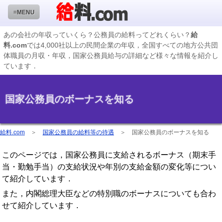
≡MENU
あの会社の年収っていくら？公務員の給料ってどれくらい？
給
料.com
では4,000社以上の民間企業の年収，全国すべての地方公共団
企業検索
体職員の月収・年収，国家公務員給与の詳細など様々な情報を紹介し
ています．
年収ランキング
業種別企業一覧
国家公務員のボーナスを知る
国家公務員編
地方公務員給料検索
給料.com
＞
国家公務員の給料等の待遇
＞
国家公務員のボーナスを知る
私立大学教員編
このページでは，国家公務員に支給されるボーナス（期末手
収録企業データの状況
当・勤勉手当）の支給状況や年別の支給金額の変化等につい
て紹介しています．
また，内閣総理大臣などの特別職のボーナスについても合わ
せて紹介しています．