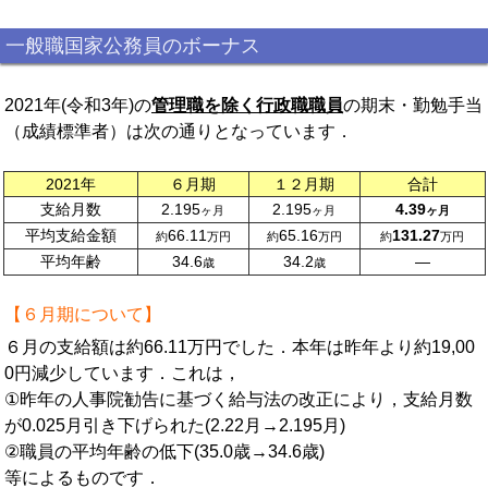
一般職国家公務員のボーナス
2021年(令和3年)の
管理職を除く行政職職員
の期末・勤勉手当
（成績標準者）は次の通りとなっています．
2021年
６月期
１２月期
合計
支給月数
2.195
2.195
4.39
ヶ月
ヶ月
ヶ月
平均支給金額
66.11
65.16
131.27
約
万円
約
万円
約
万円
平均年齢
34.6
34.2
―
歳
歳
【６月期について】
６月の支給額は約66.11万円でした．本年は昨年より約19,00
0円減少しています．これは，
①昨年の人事院勧告に基づく給与法の改正により，支給月数
が0.025月引き下げられた(2.22月→2.195月)
②職員の平均年齢の低下(35.0歳→34.6歳)
等によるものです．