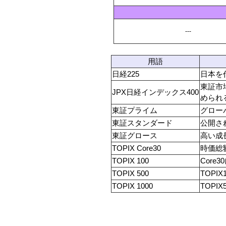
---
用語
日経225
日本を
東証市
JPX日経インデックス400
められ
東証プライム
グロー
東証スタンダード
公開さ
東証グロース
高い成
TOPIX Core30
時価総
TOPIX 100
Core
TOPIX 500
TOPI
TOPIX 1000
TOPIX