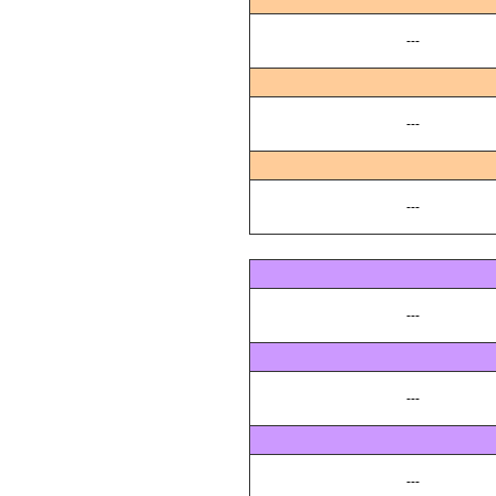
---
---
---
---
---
---