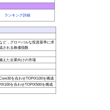
ランキング詳細
など，グローバルな投資基準に求
成される株価指数
備えた企業向けの市場
ore30を合わせTOPIX100を構成
X100を合わせTOPIX500を構成