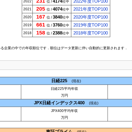
231
4174
2022年度TOP100
2022
位 /
社中
205
4074
2021年度TOP100
2021
位 /
社中
167
3840
2020年度TOP100
2020
位 /
社中
661
3760
2019年度TOP100
2019
位 /
社中
158
2388
2018年度TOP100
2018
位 /
社中
いる企業の中での年収順位です．順位はデータ更新に伴い自動的に更新されます．
日経225
(現在)
日経225平均年収
万円
JPX日経インデックス400
(現在)
JPX400平均年収
万円
東証プライム
(現在)