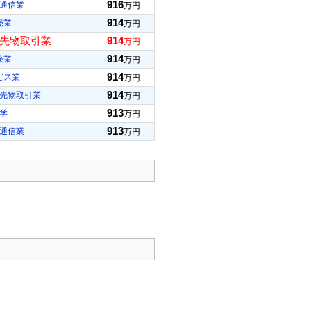
916
通信業
万円
914
売業
万円
先物取引業
914
万円
914
険業
万円
914
ビス業
万円
914
先物取引業
万円
913
学
万円
913
通信業
万円