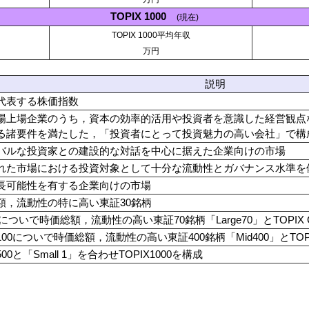
TOPIX 1000
(現在)
TOPIX 1000平均年収
万円
説明
代表する株価指数
場上場企業のうち，資本の効率的活用や投資者を意識した経営観点
る諸要件を満たした，「投資者にとって投資魅力の高い会社」で構
バルな投資家との建設的な対話を中心に据えた企業向けの市場
れた市場における投資対象として十分な流動性とガバナンス水準を
長可能性を有する企業向けの市場
額，流動性の特に高い東証30銘柄
30についで時価総額，流動性の高い東証70銘柄「Large70」とTOPIX C
X100についで時価総額，流動性の高い東証400銘柄「Mid400」とTOPI
500と「Small 1」を合わせTOPIX1000を構成