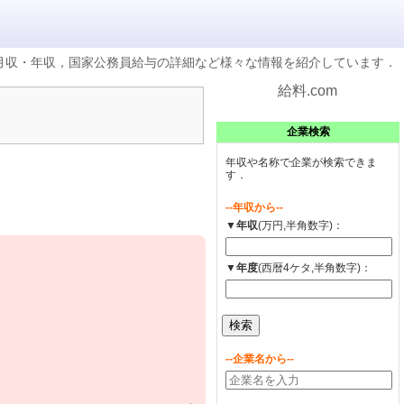
の月収・年収，国家公務員給与の詳細など様々な情報を紹介しています．
給料.com
企業検索
年収や名称で企業が検索できま
す．
--年収から--
▼年収
(万円,半角数字)：
▼年度
(西暦4ケタ,半角数字)：
--企業名から--