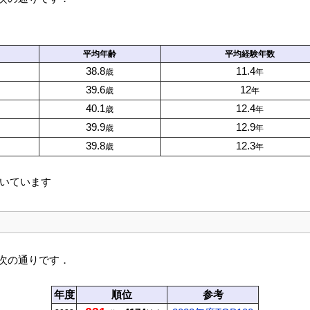
平均
年齢
平均
経験年数
38.8
11.4
歳
年
39.6
12
歳
年
40.1
12.4
歳
年
39.9
12.9
歳
年
39.8
12.3
歳
年
いています
次の通りです．
年度
順位
参考