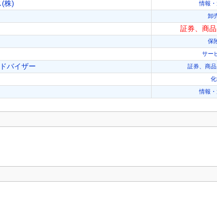
(株)
情報・
卸
証券、商品
保
サー
アドバイザー
証券、商品
化
情報・