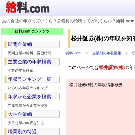
あの会社の年収っていくら？公務員の給料ってどれくらい？
給料.com
企業検索
給料.com コンテンツ
年収ランキング
松井証券(株)の年収を知
業種別企業一覧
民間企業編
国家公務員編
地方公務員給料検索
民間企業の給料・労働時間
給料.com
＞
企業別の年収情報
＞
私立大学教員編
主要企業の年収検索
収録企業データの状況
このページでは
松井証券(株)
の年
企業の年収検索
年収ランキング一覧
松井証券(株)の年収情報概要
いろいろ年収ランキング
年収から企業を検索
年収数値から企業を検索
大手企業編
大手企業の年収を知る
職業別の待遇