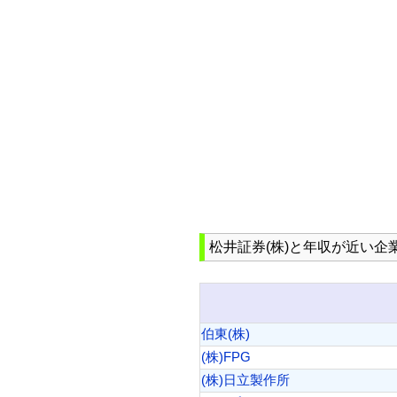
松井証券(株)と年収が近い企業(
伯東(株)
(株)FPG
(株)日立製作所