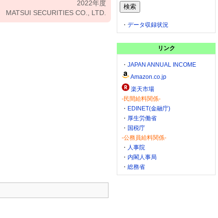
2022年度
MATSUI SECURITIES CO., LTD.
・
データ収録状況
リンク
・
JAPAN ANNUAL INCOME
Amazon.co.jp
楽天市場
-民間給料関係-
・
EDINET(金融庁)
・
厚生労働省
・
国税庁
-公務員給料関係-
・
人事院
・
内閣人事局
・
総務省