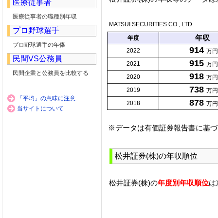
医療従事者
医療従事者の職種別年収
MATSUI SECURITIES CO., LTD.
プロ野球選手
年収
年度
プロ野球選手の年俸
914
2022
万円
民間VS公務員
915
2021
万円
民間企業と公務員を比較する
918
2020
万円
738
2019
万円
「平均」の意味に注意
878
2018
万円
当サイトについて
※データは有価証券報告書に基づ
松井証券(株)の年収順位
松井証券(株)の
年度別年収順位
は