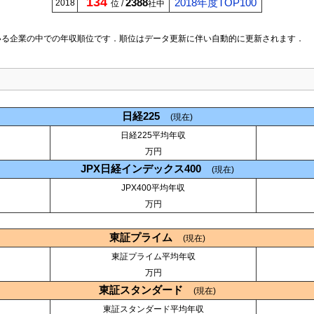
134
2388
2018年度TOP100
2018
位 /
社中
いる企業の中での年収順位です．順位はデータ更新に伴い自動的に更新されます．
日経225
(現在)
日経225平均年収
万円
JPX日経インデックス400
(現在)
JPX400平均年収
万円
東証プライム
(現在)
東証プライム平均年収
万円
東証スタンダード
(現在)
東証スタンダード平均年収