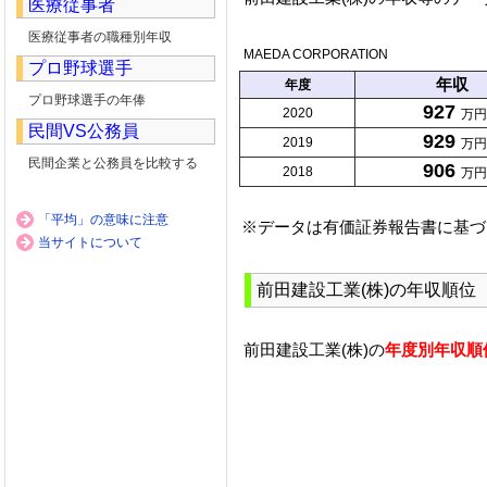
医療従事者
医療従事者の職種別年収
MAEDA CORPORATION
プロ野球選手
年収
年度
プロ野球選手の年俸
927
2020
万円
民間VS公務員
929
2019
万円
民間企業と公務員を比較する
906
2018
万円
「平均」の意味に注意
※データは有価証券報告書に基づ
当サイトについて
前田建設工業(株)の年収順位
前田建設工業(株)の
年度別年収順