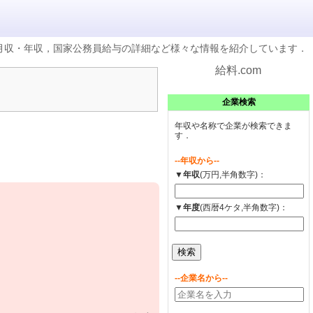
の月収・年収，国家公務員給与の詳細など様々な情報を紹介しています．
給料.com
企業検索
年収や名称で企業が検索できま
す．
--年収から--
▼年収
(万円,半角数字)：
▼年度
(西暦4ケタ,半角数字)：
--企業名から--