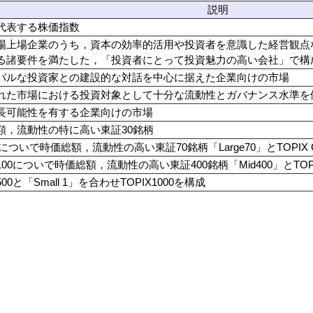
説明
代表する株価指数
場上場企業のうち，資本の効率的活用や投資者を意識した経営観点
る諸要件を満たした，「投資者にとって投資魅力の高い会社」で構
バルな投資家との建設的な対話を中心に据えた企業向けの市場
れた市場における投資対象として十分な流動性とガバナンス水準を
長可能性を有する企業向けの市場
額，流動性の特に高い東証30銘柄
30についで時価総額，流動性の高い東証70銘柄「Large70」とTOPIX C
X100についで時価総額，流動性の高い東証400銘柄「Mid400」とTOPI
500と「Small 1」を合わせTOPIX1000を構成