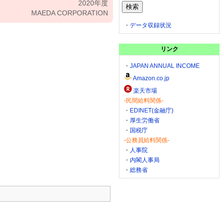
2020年度
MAEDA CORPORATION
・
データ収録状況
リンク
・
JAPAN ANNUAL INCOME
Amazon.co.jp
楽天市場
-民間給料関係-
・
EDINET(金融庁)
・
厚生労働省
・
国税庁
-公務員給料関係-
・
人事院
・
内閣人事局
・
総務省