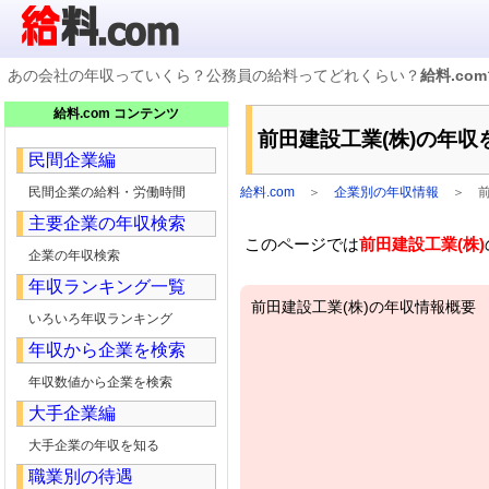
あの会社の年収っていくら？公務員の給料ってどれくらい？
給料.com
企業検索
給料.com コンテンツ
年収ランキング
前田建設工業(株)の年収
業種別企業一覧
民間企業編
国家公務員編
地方公務員給料検索
民間企業の給料・労働時間
給料.com
＞
企業別の年収情報
＞
私立大学教員編
主要企業の年収検索
収録企業データの状況
このページでは
前田建設工業(株)
企業の年収検索
年収ランキング一覧
前田建設工業(株)の年収情報概要
いろいろ年収ランキング
年収から企業を検索
年収数値から企業を検索
大手企業編
大手企業の年収を知る
職業別の待遇