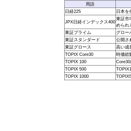
用語
日経225
日本を
東証市
JPX日経インデックス400
められ
東証プライム
グロー
東証スタンダード
公開さ
東証グロース
高い成
TOPIX Core30
時価総
TOPIX 100
Core
TOPIX 500
TOPI
TOPIX 1000
TOPIX