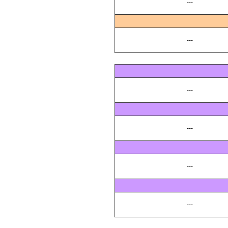
---
---
---
---
---
---