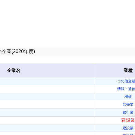
業(2020年度)
企業名
業種
その他金
情報・通
機械
卸売業
銀行業
建設業
建設業