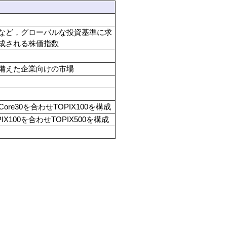
など，グローバルな投資基準に求
成される株価指数
備えた企業向けの市場
ore30を合わせTOPIX100を構成
X100を合わせTOPIX500を構成