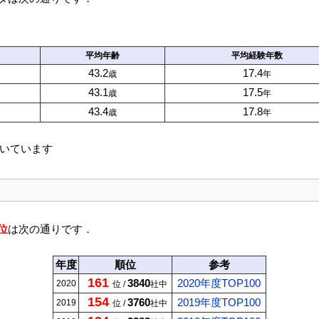
平均
年齢
平均
経験年数
43.2
17.4
歳
年
43.1
17.5
歳
年
43.4
17.8
歳
年
いています
位
は次の通りです．
年度
順位
参考
161
3840
2020年度TOP100
2020
位 /
社中
154
3760
2019年度TOP100
2019
位 /
社中