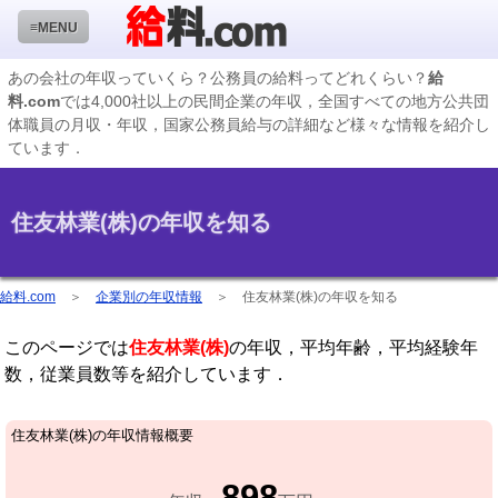
≡MENU
あの会社の年収っていくら？公務員の給料ってどれくらい？
給
料.com
では4,000社以上の民間企業の年収，全国すべての地方公共団
企業検索
体職員の月収・年収，国家公務員給与の詳細など様々な情報を紹介し
ています．
年収ランキング
業種別企業一覧
住友林業(株)の年収を知る
国家公務員編
地方公務員給料検索
給料.com
＞
企業別の年収情報
＞
住友林業(株)の年収を知る
私立大学教員編
このページでは
住友林業(株)
の年収，平均年齢，平均経験年
収録企業データの状況
数，従業員数等を紹介しています．
住友林業(株)の年収情報概要
898