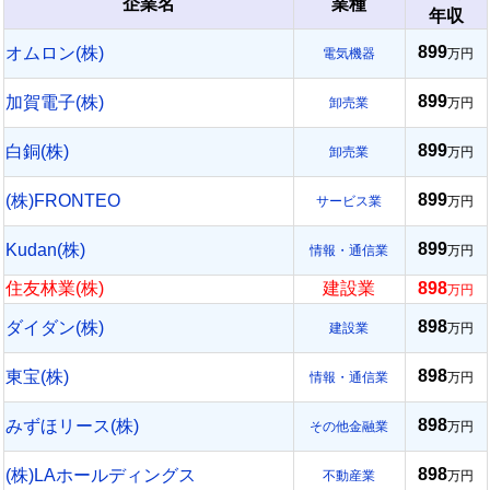
企業名
業種
年収
899
オムロン(株)
電気機器
万円
899
加賀電子(株)
卸売業
万円
899
白銅(株)
卸売業
万円
899
(株)FRONTEO
サービス業
万円
899
Kudan(株)
情報・通信業
万円
住友林業(株)
建設業
898
万円
898
ダイダン(株)
建設業
万円
898
東宝(株)
情報・通信業
万円
898
みずほリース(株)
その他金融業
万円
898
(株)LAホールディングス
不動産業
万円