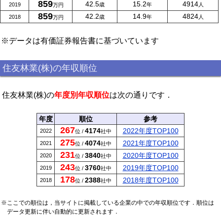
859
42.5
15.2
4914
2019
歳
年
人
万円
859
42.2
14.9
4824
2018
歳
年
人
万円
※データは有価証券報告書に基づいています
住友林業(株)の年収順位
住友林業(株)の
年度別年収順位
は次の通りです．
年度
順位
参考
267
4174
2022年度TOP100
2022
位 /
社中
275
4074
2021年度TOP100
2021
位 /
社中
231
3840
2020年度TOP100
2020
位 /
社中
243
3760
2019年度TOP100
2019
位 /
社中
178
2388
2018年度TOP100
2018
位 /
社中
※ここでの順位は，当サイトに掲載している企業の中での年収順位です．順位は
データ更新に伴い自動的に更新されます．