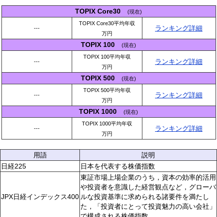
TOPIX Core30
(現在)
TOPIX Core30平均年収
ランキング詳細
---
万円
TOPIX 100
(現在)
TOPIX 100平均年収
ランキング詳細
---
万円
TOPIX 500
(現在)
TOPIX 500平均年収
ランキング詳細
---
万円
TOPIX 1000
(現在)
TOPIX 1000平均年収
ランキング詳細
---
万円
用語
説明
日経225
日本を代表する株価指数
東証市場上場企業のうち，資本の効率的活用
や投資者を意識した経営観点など，グローバ
JPX日経インデックス400
ルな投資基準に求められる諸要件を満たし
た，「投資者にとって投資魅力の高い会社」
で構成される株価指数