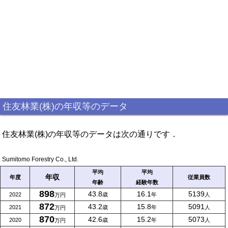
住友林業(株)の年収等のデータ
住友林業(株)の年収等のデータは次の通りです．
Sumitomo Forestry Co., Ltd.
平均
平均
年収
年度
従業員数
年齢
経験年数
898
43.8
16.1
5139
2022
歳
年
人
万円
872
43.2
15.8
5091
2021
歳
年
人
万円
870
42.6
15.2
5073
2020
歳
年
人
万円