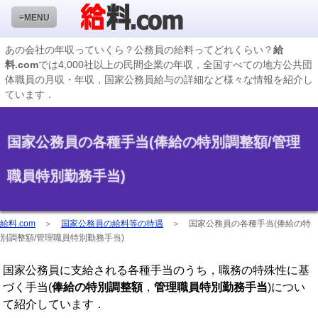
≡MENU
あの会社の年収っていくら？公務員の給料ってどれくらい？
給
料.com
では4,000社以上の民間企業の年収，全国すべての地方公共団
企業検索
体職員の月収・年収，国家公務員給与の詳細など様々な情報を紹介し
ています．
年収ランキング
業種別企業一覧
国家公務員の各種手当(俸給の特別調整額/管理
国家公務員編
職員特別勤務手当)
地方公務員給料検索
私立大学教員編
給料.com
＞
国家公務員の給料等の待遇
＞
国家公務員の各種手当(俸給の特
収録企業データの状況
別調整額/管理職員特別勤務手当)
国家公務員に支給される各種手当のうち，職務の特殊性に基
づく手当(
俸給の特別調整額
，
管理職員特別勤務手当
)につい
て紹介しています．