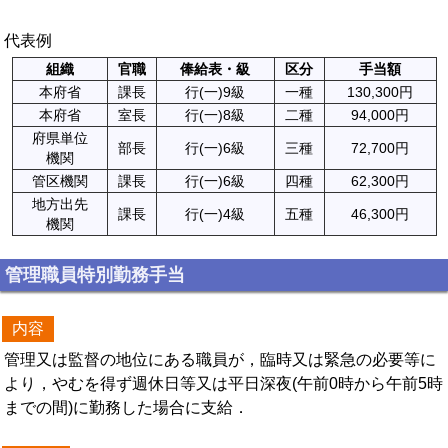
代表例
組織
官職
俸給表・級
区分
手当額
本府省
課長
行(一)9級
一種
130,300円
本府省
室長
行(一)8級
二種
94,000円
府県単位
部長
行(一)6級
三種
72,700円
機関
管区機関
課長
行(一)6級
四種
62,300円
地方出先
課長
行(一)4級
五種
46,300円
機関
管理職員特別勤務手当
内容
管理又は監督の地位にある職員が，臨時又は緊急の必要等に
より，やむを得ず週休日等又は平日深夜(午前0時から午前5時
までの間)に勤務した場合に支給．