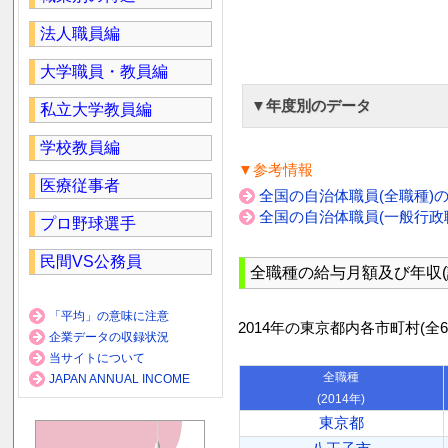
法人職員編
大学職員・教員編
▼年度別のデータ
私立大学教員編
学校教員編
▼参考情報
医療従事者
全国の自治体職員(全職種)
全国の自治体職員(一般行政
プロ野球選手
民間VS公務員
全職種の給与月額及び年収(
「平均」の意味に注意
2014年の東京都内各市町村(全
企業データの収録状況
当サイトについて
全職種
JAPAN ANNUAL INCOME
(2014年)
東京都