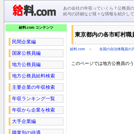
あの会社の年収っていくら？公務員
給与の詳細など様々な情報を紹介し
給料.com コンテンツ
東京都内の各市町村職員(
民間企業編
給料.com
＞
全国の自治体職員の
国家公務員編
このページでは地方公務員のうち
地方公務員編
地方公務員給料検索
主要企業の年収検索
年収ランキング一覧
年収から企業を検索
大手企業編
職業別の待遇