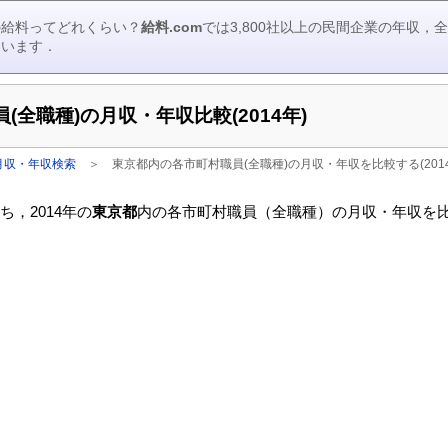
の給料ってどれくらい？
給料.com
では3,800社以上の民間企業の年収
ています．
全職種)の月収・年収比較(2014年)
月収・年収検索
＞
東京都内の各市町村職員(全職種)の月収・年収を比較する(2014
，2014年の
東京都
内の各市町村職員（全職種）の月収・年収を