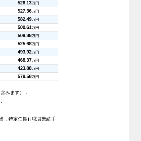
526.13
万円
527.36
万円
582.49
万円
500.61
万円
509.85
万円
525.68
万円
493.92
万円
468.37
万円
423.88
万円
579.56
万円
を含みます）．
．
手当，特定任期付職員業績手