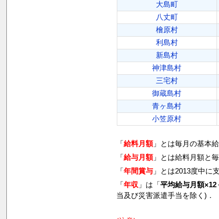
大島町
八丈町
檜原村
利島村
新島村
神津島村
三宅村
御蔵島村
青ヶ島村
小笠原村
「
給料月額
」とは毎月の基本給
「
給与月額
」とは給料月額と毎
「
年間賞与
」とは2013度中
「
年収
」は「
平均給与月額×12
当及び災害派遣手当を除く)．