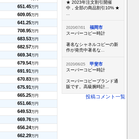
★ 2023年注文割引開催
651.45
万円
中，全部の商品割引10% ★
...
609.05
万円
641.25
万円
福岡市
2020/07/01
708.95
万円
スーパーコピー時計
683.53
万円
著名なシャネルコピーの新
682.57
万円
作が発売中著名な...
669.34
万円
679.54
万円
甲斐市
2020/06/25
スーパーコピー時計
691.91
万円
670.83
万円
スーパーコピーブランド通
販です。高級腕時計...
675.91
万円
665.25
万円
投稿コメント一覧
651.66
万円
649.53
万円
669.76
万円
656.24
万円
662.29
万円