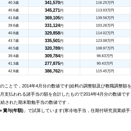
341,570
40.3歳
116.25万円
円
345,271
40.6歳
113.03万円
円
369,105
41.8歳
139.56万円
円
331,124
39.6歳
103.26万円
円
329,858
40.8歳
114.02万円
円
335,501
43.7歳
123.08万円
円
320,789
40.5歳
108.97万円
円
309,784
39.4歳
96.63万円
円
277,875
41.3歳
90.43万円
円
386,762
42.8歳
115.45万円
円
のことで，2014年4月分の数値です(給料の調整額及び教職調整額
月支払われる諸手当の額を合計したもので2014年4月分の数値です
に支給された期末勤勉手当の数値です．
＋賞与(年額)
」で試算しています(寒冷地手当，任期付研究員業績