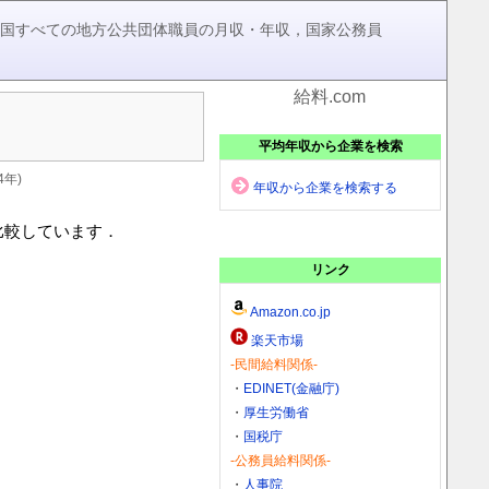
，全国すべての地方公共団体職員の月収・年収，国家公務員
給料.com
平均年収から企業を検索
年)
年収から企業を検索する
比較しています．
リンク
Amazon.co.jp
楽天市場
-民間給料関係-
・
EDINET(金融庁)
・
厚生労働省
・
国税庁
-公務員給料関係-
・
人事院