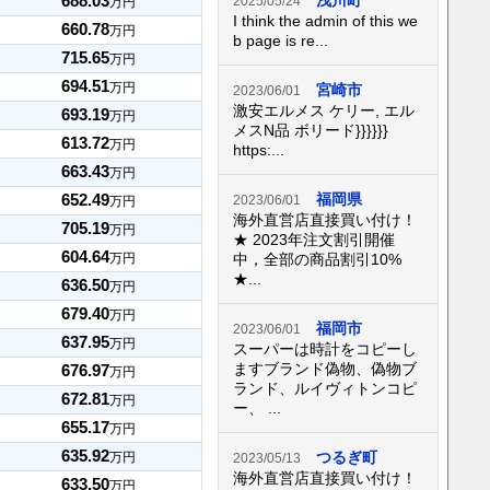
688.03
浅川町
2025/05/24
万円
I think the admin of this we
660.78
万円
b page is re...
715.65
万円
694.51
万円
宮崎市
2023/06/01
激安エルメス ケリー, エル
693.19
万円
メスN品 ボリード}}}}}}
613.72
万円
https:...
663.43
万円
652.49
福岡県
2023/06/01
万円
海外直営店直接買い付け！
705.19
万円
★ 2023年注文割引開催
604.64
万円
中，全部の商品割引10%
★...
636.50
万円
679.40
万円
福岡市
2023/06/01
637.95
万円
スーパーは時計をコピーし
ますブランド偽物、偽物ブ
676.97
万円
ランド、ルイヴィトンコピ
672.81
万円
ー、 ...
655.17
万円
635.92
つるぎ町
万円
2023/05/13
海外直営店直接買い付け！
633.50
万円