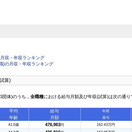
の月収・年収ランキング
職)の月収・年収ランキング
試算)
63団体)のうち，
全職種
における給与月額及び年収(試算)は次の通り
平均
給与
年間
年齢
月額
賞与
476,963
41.0歳
162.43万円
円