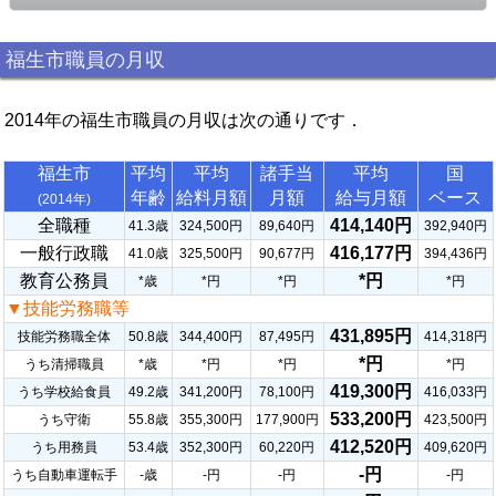
福生市職員の月収
2014年の福生市職員の月収は次の通りです．
福生市
平均
平均
諸手当
平均
国
年齢
給料月額
月額
給与月額
ベース
(2014年)
全職種
414,140円
41.3歳
324,500円
89,640円
392,940円
一般行政職
416,177円
41.0歳
325,500円
90,677円
394,436円
教育公務員
*円
*歳
*円
*円
*円
▼技能労務職等
431,895円
技能労務職全体
50.8歳
344,400円
87,495円
414,318円
*円
うち清掃職員
*歳
*円
*円
*円
419,300円
うち学校給食員
49.2歳
341,200円
78,100円
416,033円
533,200円
うち守衛
55.8歳
355,300円
177,900円
423,500円
412,520円
うち用務員
53.4歳
352,300円
60,220円
409,620円
-円
うち自動車運転手
-歳
-円
-円
-円