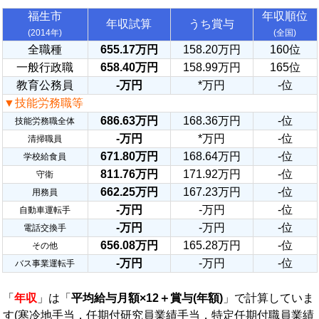
福生市
年収順位
年収試算
うち賞与
(2014年)
(全国)
全職種
655.17万円
158.20万円
160位
一般行政職
658.40万円
158.99万円
165位
教育公務員
-万円
*万円
-位
▼技能労務職等
686.63万円
168.36万円
-位
技能労務職全体
-万円
*万円
-位
清掃職員
671.80万円
168.64万円
-位
学校給食員
811.76万円
171.92万円
-位
守衛
662.25万円
167.23万円
-位
用務員
-万円
-万円
-位
自動車運転手
-万円
-万円
-位
電話交換手
656.08万円
165.28万円
-位
その他
-万円
-万円
-位
バス事業運転手
「
年収
」は「
平均給与月額×12＋賞与(年額)
」で計算していま
す(寒冷地手当，任期付研究員業績手当，特定任期付職員業績