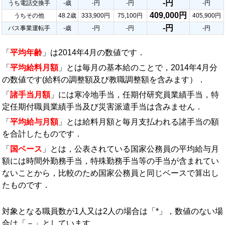
-円
うち電話交換手
-歳
-円
-円
-円
409,000円
うちその他
48.2歳
333,900円
75,100円
405,900円
-円
バス事業運転手
-歳
-円
-円
-円
「
平均年齢
」は2014年4月の数値です．
「
平均給料月額
」とは毎月の基本給のことで，2014年4月分
の数値です(給料の調整額及び教職調整額を含みます）．
「
諸手当月額
」には寒冷地手当，任期付研究員業績手当，特
定任期付職員業績手当及び災害派遣手当は含みません．
「
平均給与月額
」とは給料月額と毎月支払われる諸手当の額
を合計したものです．
「
国ベース
」とは，公表されている国家公務員の平均給与月
額には時間外勤務手当，特殊勤務手当等の手当が含まれてい
ないことから，比較のため国家公務員と同じベースで算出し
たものです．
対象となる職員数が1人又は2人の場合は「*」，数値のない場
合は「－」としています．