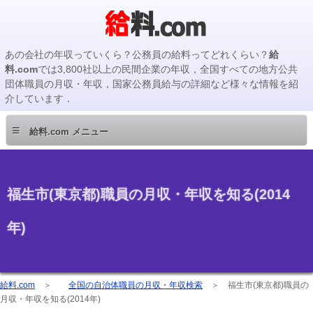
あの会社の年収っていくら？公務員の給料ってどれくらい？
給
料.com
では3,800社以上の民間企業の年収，全国すべての地方公共
団体職員の月収・年収，国家公務員給与の詳細など様々な情報を紹
介しています．
≡
給料.com メニュー
福生市(東京都)職員の月収・年収を知る(2014
年)
給料.com
＞
全国の自治体職員の月収・年収検索
＞
福生市(東京都)職員の
月収・年収を知る(2014年)