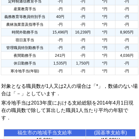
定時制通信教育手当
-円
-円
*円
-円
産業教育手当
-円
-円
*円
-円
義務教育等教員特別手当
40円
-円
*円
-円
農林漁業普及指導手当
-円
-円
*円
-円
時間外勤務手当
15,496円
16,239円
*円
8,905円
宿日直手当
-円
-円
*円
-円
管理職員特別勤務手当
-円
-円
*円
-円
夜間勤務手当
241円
-円
*円
4,036円
休日勤務手当
1,535円
1,750円
*円
-円
寒冷地手当(年額)
-円
-円
*円
-円
対象となる職員数が1人又は2人の場合は「*」，数値のない場
合は「－」としています．
寒冷地手当は2013年度における支給総額を2014年4月1日現
在の職員数で除して算出した職員1人当たり平均の年額で
す．
福生市の地域手当支給率
(国基準支給率)