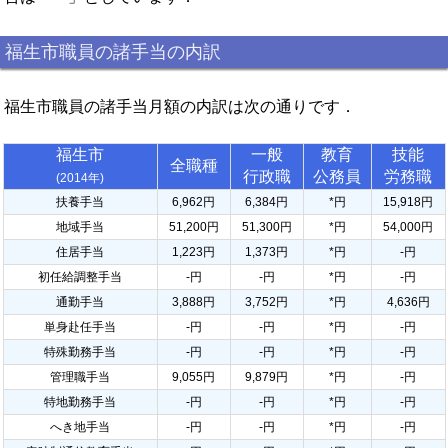
福生市職員の諸手当の内訳
福生市職員の諸手当月額の内訳は次の通りです．
福生市
一般
教育
技能
全職種
行政職
公務員
労務職
(2014年)
扶養手当
6,962円
6,384円
*円
15,918円
地域手当
51,200円
51,300円
*円
54,000円
住居手当
1,223円
1,373円
*円
-円
初任給調整手当
-円
-円
*円
-円
通勤手当
3,888円
3,752円
*円
4,636円
単身赴任手当
-円
-円
*円
-円
特殊勤務手当
-円
-円
*円
-円
管理職手当
9,055円
9,879円
*円
-円
特地勤務手当
-円
-円
*円
-円
へき地手当
-円
-円
*円
-円