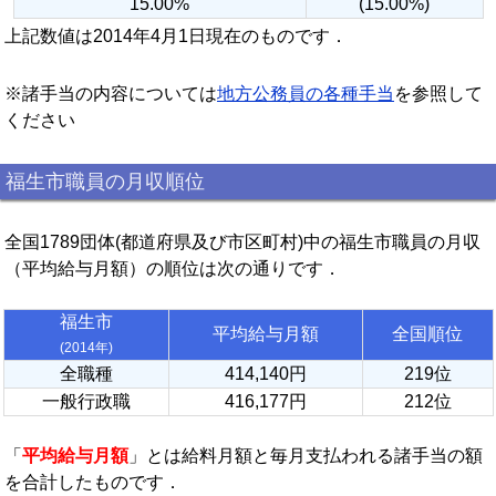
15.00%
(15.00%)
上記数値は2014年4月1日現在のものです．
※諸手当の内容については
地方公務員の各種手当
を参照して
ください
福生市職員の月収順位
全国1789団体(都道府県及び市区町村)中の福生市職員の月収
（平均給与月額）の順位は次の通りです．
福生市
平均給与月額
全国順位
(2014年)
全職種
414,140円
219位
一般行政職
416,177円
212位
「
平均給与月額
」とは給料月額と毎月支払われる諸手当の額
を合計したものです．