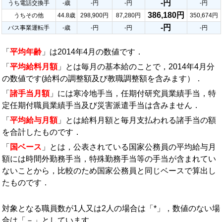
-円
うち電話交換手
-歳
-円
-円
-円
386,180円
うちその他
44.8歳
298,900円
87,280円
350,674円
-円
バス事業運転手
-歳
-円
-円
-円
「
平均年齢
」は2014年4月の数値です．
「
平均給料月額
」とは毎月の基本給のことで，2014年4月分
の数値です(給料の調整額及び教職調整額を含みます）．
「
諸手当月額
」には寒冷地手当，任期付研究員業績手当，特
定任期付職員業績手当及び災害派遣手当は含みません．
「
平均給与月額
」とは給料月額と毎月支払われる諸手当の額
を合計したものです．
「
国ベース
」とは，公表されている国家公務員の平均給与月
額には時間外勤務手当，特殊勤務手当等の手当が含まれてい
ないことから，比較のため国家公務員と同じベースで算出し
たものです．
対象となる職員数が1人又は2人の場合は「*」，数値のない場
合は「－」としています．