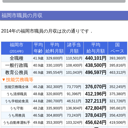
福岡市職員の月収
2014年の福岡市職員の月収は次の通りです．
福岡市
平均
平均
諸手当
平均
国
年齢
給料月額
月額
給与月額
ベース
(2014年)
全職種
440,101円
41.9歳
329,600円
110,501円
393,360円
一般行政職
438,500円
40.9歳
330,100円
108,400円
395,816円
教育公務員
496,597円
46.9歳
395,554円
101,043円
463,312円
▼技能労務職等
376,070円
技能労務職全体
46.2歳
302,300円
73,770円
352,245円
412,196円
うち清掃職員
48.8歳
320,800円
91,396円
375,380円
327,211円
うち学校給食員
44.8歳
280,700円
46,511円
321,726円
472,804円
うち守衛
48.2歳
335,900円
136,904円
395,661円
378,043円
うち用務員
46.5歳
304,800円
73,243円
356,420円
456,624円
うち自動車運転手
49.8歳
353,300円
103,324円
419,506円