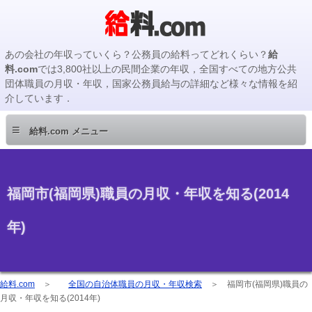
あの会社の年収っていくら？公務員の給料ってどれくらい？
給
料.com
では3,800社以上の民間企業の年収，全国すべての地方公共
団体職員の月収・年収，国家公務員給与の詳細など様々な情報を紹
介しています．
≡
給料.com メニュー
福岡市(福岡県)職員の月収・年収を知る(2014
年)
給料.com
＞
全国の自治体職員の月収・年収検索
＞
福岡市(福岡県)職員の
月収・年収を知る(2014年)