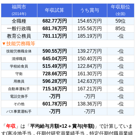
福岡市
年収順位
年収試算
うち賞与
(2014年)
(全国)
全職種
682.77万円
154.65万円
59位
一般行政職
681.76万円
155.56万円
85位
教育公務員
781.11万円
185.19万円
-位
▼技能労務職等
590.55万円
139.27万円
-位
技能労務職全体
645.04万円
150.40万円
-位
清掃職員
515.49万円
122.84万円
-位
学校給食員
728.66万円
161.30万円
-位
守衛
596.28万円
142.63万円
-位
用務員
715.16万円
167.21万円
-位
自動車運転手
-万円
-万円
-位
電話交換手
601.78万円
138.36万円
-位
その他
-万円
-万円
-位
バス事業運転手
「
年収
」は「
平均給与月額×12＋賞与(年額)
」で計算していま
す(寒冷地手当，任期付研究員業績手当，特定任期付職員業績