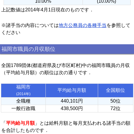
10.00%
(10.00%)
上記数値は2014年4月1日現在のものです．
※諸手当の内容については
地方公務員の各種手当
を参照して
ください
福岡市職員の月収順位
全国1789団体(都道府県及び市区町村)中の福岡市職員の月収
（平均給与月額）の順位は次の通りです．
福岡市
平均給与月額
全国順位
(2014年)
全職種
440,101円
50位
一般行政職
438,500円
72位
「
平均給与月額
」とは給料月額と毎月支払われる諸手当の額
を合計したものです．