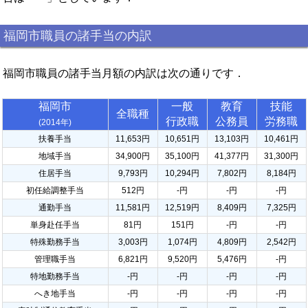
福岡市職員の諸手当の内訳
福岡市職員の諸手当月額の内訳は次の通りです．
福岡市
一般
教育
技能
全職種
行政職
公務員
労務職
(2014年)
扶養手当
11,653円
10,651円
13,103円
10,461円
地域手当
34,900円
35,100円
41,377円
31,300円
住居手当
9,793円
10,294円
7,802円
8,184円
初任給調整手当
512円
-円
-円
-円
通勤手当
11,581円
12,519円
8,409円
7,325円
単身赴任手当
81円
151円
-円
-円
特殊勤務手当
3,003円
1,074円
4,809円
2,542円
管理職手当
6,821円
9,520円
5,476円
-円
特地勤務手当
-円
-円
-円
-円
へき地手当
-円
-円
-円
-円