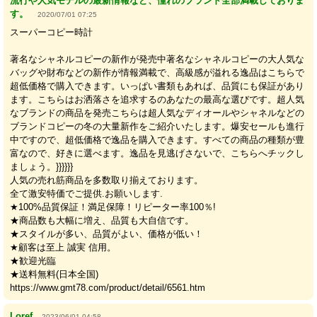
流行や人気モデルの最新情報など、憧れのブランド全部満載しておりま
す。
2020/07/01 07:25
スーパーコピー時計
著名なシャネルコピーの新作が発売中著名なシャネルコピーの大人気な
バッグや財布などの新作が情報満載で、高級感が溢れる逸品はこちらで
超低価格で購入できます。いっぱい書類もあれば、品質にも保証があり
ます。こちらはお洒落さを追求するのあなたの最高な選びです。超人気
なブランドの商品を発売こちらは超人気なディオールやシャネルなどの
ブランドコピーの冬の大量新作をご紹介いたします。爆安セールも進行
中ですので、超低価格で逸品を購入できます。すべての商品の種類が豊
富なので、好きに選べます。逸品を見逃げさないで、こちらへチックし
ましょう。}}}}}}
人気の売れ筋商品を多数取り揃えております。
全て激安特価でご提供.お願いします.
★100%品質保証！満足保障！リピーター率100％!
★商品数も大幅に増え、品質も大自信です。
★スタイルが多い、品質がよい、価格が低い！
★顧客は至上 誠実 信用。
★歓迎光臨
★送料無料(日本全国)
https://www.gmt78.com/product/detail/6561.htm
Loref
2023/06/01 04:58