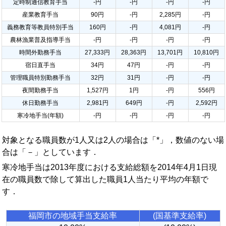
定時制通信教育手当
-円
-円
-円
-円
産業教育手当
90円
-円
2,285円
-円
義務教育等教員特別手当
160円
-円
4,081円
-円
農林漁業普及指導手当
-円
-円
-円
-円
時間外勤務手当
27,333円
28,363円
13,701円
10,810円
宿日直手当
34円
47円
-円
-円
管理職員特別勤務手当
32円
31円
-円
-円
夜間勤務手当
1,527円
1円
-円
556円
休日勤務手当
2,981円
649円
-円
2,592円
寒冷地手当(年額)
-円
-円
-円
-円
対象となる職員数が1人又は2人の場合は「*」，数値のない場
合は「－」としています．
寒冷地手当は2013年度における支給総額を2014年4月1日現
在の職員数で除して算出した職員1人当たり平均の年額で
す．
福岡市の地域手当支給率
(国基準支給率)