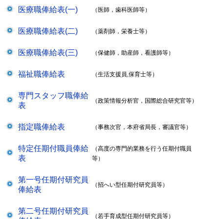
医療職俸給表(一)
（医師，歯科医師等）
医療職俸給表(二)
（薬剤師，栄養士等）
医療職俸給表(三)
（保健師，助産師，看護師等）
福祉職俸給表
（生活支援員,保育士等）
専門スタッフ職俸給
（政策情報分析官，国際総合研究官等）
表
指定職俸給表
（事務次官，本府省局長，審議官等）
特定任期付職員俸給
（高度の専門的業務を行う任期付職員
表
等）
第一号任期付研究員
（招へい型任期付研究員等）
俸給表
第二号任期付研究員
（若手育成型任期付研究員等）