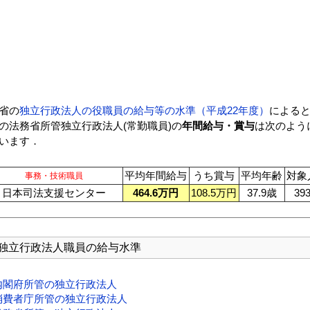
省の
独立行政法人の役職員の給与等の水準（平成22年度）
によると2
の法務省所管独立行政法人(常勤職員)の
年間給与・賞与
は次のよう
います．
平均年間給与
うち賞与
平均年齢
対象
事務・技術職員
日本司法支援センター
464.6万円
108.5万円
37.9歳
39
独立行政法人職員の給与水準
内閣府所管の独立行政法人
消費者庁所管の独立行政法人