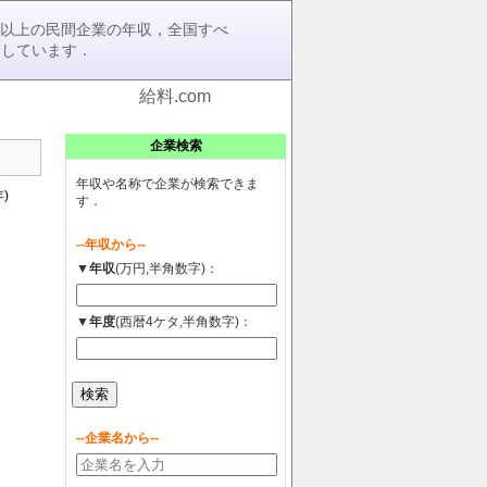
0社以上の民間企業の年収，全国すべ
介しています．
給料.com
企業検索
年収や名称で企業が検索できま
)
す．
--年収から--
▼年収
(万円,半角数字)：
▼年度
(西暦4ケタ,半角数字)：
--企業名から--