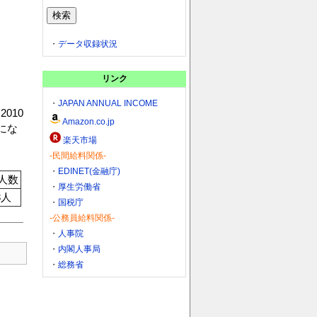
・
データ収録状況
リンク
・
JAPAN ANNUAL INCOME
010
Amazon.co.jp
にな
楽天市場
-民間給料関係-
・
EDINET(金融庁)
人数
・
厚生労働省
3人
・
国税庁
-公務員給料関係-
・
人事院
・
内閣人事局
・
総務省