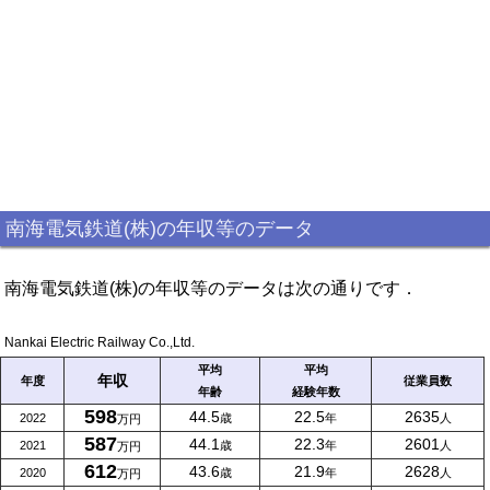
南海電気鉄道(株)の年収等のデータ
南海電気鉄道(株)の年収等のデータは次の通りです．
Nankai Electric Railway Co.,Ltd.
平均
平均
年収
年度
従業員数
年齢
経験年数
598
44.5
22.5
2635
2022
歳
年
人
万円
587
44.1
22.3
2601
2021
歳
年
人
万円
612
43.6
21.9
2628
2020
歳
年
人
万円