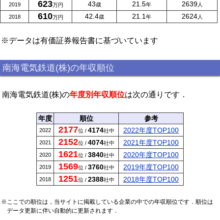
623
43
21.5
2639
2019
歳
年
人
万円
610
42.4
21.1
2624
2018
歳
年
人
万円
※データは有価証券報告書に基づいています
南海電気鉄道(株)の年収順位
南海電気鉄道(株)の
年度別年収順位
は次の通りです．
年度
順位
参考
2177
4174
2022年度TOP100
2022
位 /
社中
2152
4074
2021年度TOP100
2021
位 /
社中
1621
3840
2020年度TOP100
2020
位 /
社中
1569
3760
2019年度TOP100
2019
位 /
社中
1251
2388
2018年度TOP100
2018
位 /
社中
※ここでの順位は，当サイトに掲載している企業の中での年収順位です．順位は
データ更新に伴い自動的に更新されます．