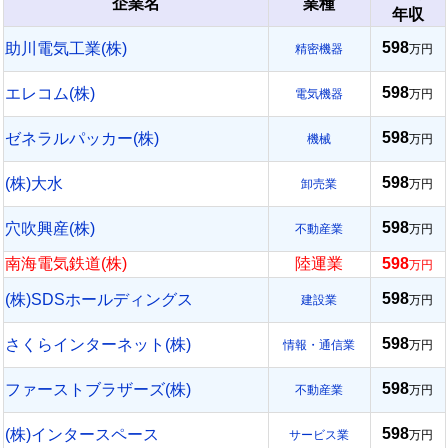
企業名
業種
年収
598
助川電気工業(株)
精密機器
万円
598
エレコム(株)
電気機器
万円
598
ゼネラルパッカー(株)
機械
万円
598
(株)大水
卸売業
万円
598
穴吹興産(株)
不動産業
万円
南海電気鉄道(株)
陸運業
598
万円
598
(株)SDSホールディングス
建設業
万円
598
さくらインターネット(株)
情報・通信業
万円
598
ファーストブラザーズ(株)
不動産業
万円
598
(株)インタースペース
サービス業
万円