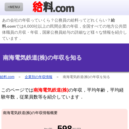
≡MENU
あの会社の年収っていくら？公務員の給料ってどれくらい？
給
料.com
では4,000社以上の民間企業の年収，全国すべての地方公共団
企業検索
体職員の月収・年収，国家公務員給与の詳細など様々な情報を紹介し
ています．
年収ランキング
業種別企業一覧
南海電気鉄道(株)の年収を知る
国家公務員編
地方公務員給料検索
給料.com
＞
企業別の年収情報
＞
南海電気鉄道(株)の年収を知る
私立大学教員編
このページでは
南海電気鉄道(株)
の年収，平均年齢，平均経
収録企業データの状況
験年数，従業員数等を紹介しています．
南海電気鉄道(株)の年収情報概要
598