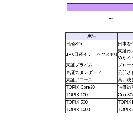
---
用語
日経225
日本を
東証市
JPX日経インデックス400
められ
東証プライム
グロー
東証スタンダード
公開さ
東証グロース
高い成
TOPIX Core30
時価総
TOPIX 100
Core
TOPIX 500
TOPI
TOPIX 1000
TOPIX