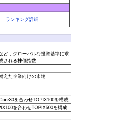
ランキング詳細
など，グローバルな投資基準に求
成される株価指数
備えた企業向けの市場
ore30を合わせTOPIX100を構成
X100を合わせTOPIX500を構成