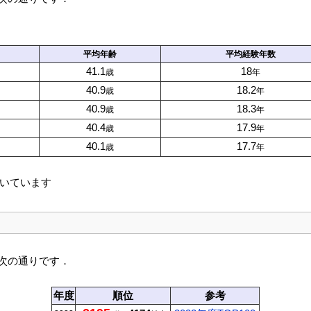
平均
年齢
平均
経験年数
41.1
18
歳
年
40.9
18.2
歳
年
40.9
18.3
歳
年
40.4
17.9
歳
年
40.1
17.7
歳
年
いています
次の通りです．
年度
順位
参考