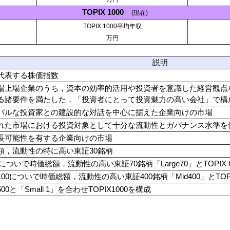
TOPIX 1000
(現在)
TOPIX 1000平均年収
万円
説明
代表する株価指数
場上場企業のうち，資本の効率的活用や投資者を意識した経営観点
る諸要件を満たした，「投資者にとって投資魅力の高い会社」で構
バルな投資家との建設的な対話を中心に据えた企業向けの市場
れた市場における投資対象として十分な流動性とガバナンス水準を
長可能性を有する企業向けの市場
額，流動性の特に高い東証30銘柄
30についで時価総額，流動性の高い東証70銘柄「Large70」とTOPIX C
X100についで時価総額，流動性の高い東証400銘柄「Mid400」とTOPI
500と「Small 1」を合わせTOPIX1000を構成