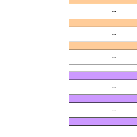
---
---
---
---
---
---