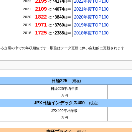
2195
4174
2022年度TOP100
2022
位 /
社中
2109
4074
2021年度TOP100
2021
位 /
社中
1822
3840
2020年度TOP100
2020
位 /
社中
1971
3760
2019年度TOP100
2019
位 /
社中
1725
2388
2018年度TOP100
2018
位 /
社中
いる企業の中での年収順位です．順位はデータ更新に伴い自動的に更新されます．
日経225
(現在)
日経225平均年収
万円
JPX日経インデックス400
(現在)
JPX400平均年収
万円
東証プライム
(現在)