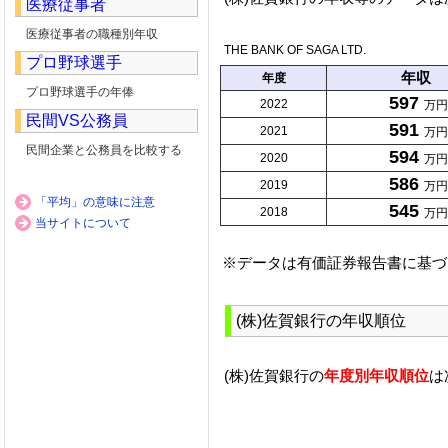
医療従事者
医療従事者の職種別年収
THE BANK OF SAGA LTD.
プロ野球選手
年収
年度
プロ野球選手の年俸
597
2022
万円
民間VS公務員
591
2021
万円
民間企業と公務員を比較する
594
2020
万円
586
2019
万円
「平均」の意味に注意
545
2018
万円
当サイトについて
※データは有価証券報告書に基づ
(株)佐賀銀行の年収順位
(株)佐賀銀行の
年度別年収順位
は