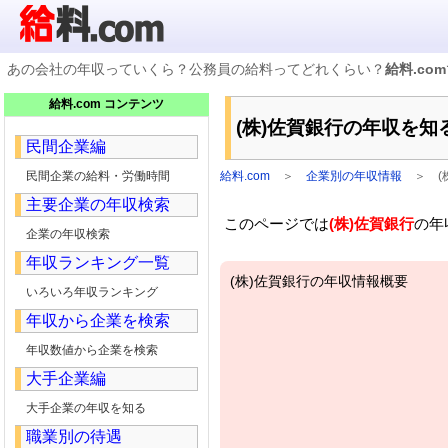
あの会社の年収っていくら？公務員の給料ってどれくらい？
給料.com
企業検索
給料.com コンテンツ
年収ランキング
(株)佐賀銀行の年収を知
業種別企業一覧
民間企業編
国家公務員編
地方公務員給料検索
民間企業の給料・労働時間
給料.com
＞
企業別の年収情報
＞
私立大学教員編
主要企業の年収検索
収録企業データの状況
このページでは
(株)佐賀銀行
の年
企業の年収検索
年収ランキング一覧
(株)佐賀銀行の年収情報概要
いろいろ年収ランキング
年収から企業を検索
年収数値から企業を検索
大手企業編
大手企業の年収を知る
職業別の待遇