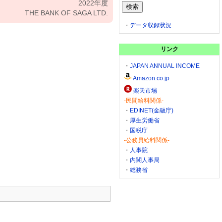
2022年度
THE BANK OF SAGA LTD.
・
データ収録状況
リンク
・
JAPAN ANNUAL INCOME
Amazon.co.jp
楽天市場
-民間給料関係-
・
EDINET(金融庁)
・
厚生労働省
・
国税庁
-公務員給料関係-
・
人事院
・
内閣人事局
・
総務省