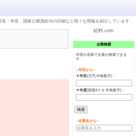
の月収・年収，国家公務員給与の詳細など様々な情報を紹介しています．
給料.com
企業検索
年収や名称で企業が検索できま
す．
--年収から--
▼年収
(万円,半角数字)：
▼年度
(西暦4ケタ,半角数字)：
--企業名から--