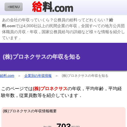
≡MENU
あの会社の年収っていくら？公務員の給料ってどれくらい？
給
料.com
では4,000社以上の民間企業の年収，全国すべての地方公共団
企業検索
体職員の月収・年収，国家公務員給与の詳細など様々な情報を紹介し
ています．
年収ランキング
業種別企業一覧
(株)プロネクサスの年収を知る
国家公務員編
地方公務員給料検索
給料.com
＞
企業別の年収情報
＞
(株)プロネクサスの年収を知る
私立大学教員編
このページでは
(株)プロネクサス
の年収，平均年齢，平均経
収録企業データの状況
験年数，従業員数等を紹介しています．
(株)プロネクサスの年収情報概要
703