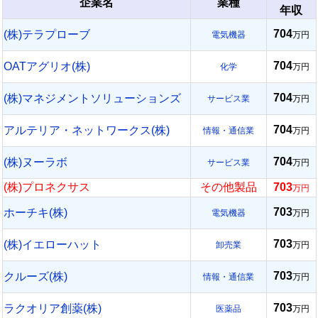
企業名
業種
年収
704
(株)テラプローブ
電気機器
万円
704
OATアグリオ(株)
化学
万円
704
(株)マネジメントソリューションズ
サービス業
万円
704
アルテリア・ネットワークス(株)
情報・通信業
万円
704
(株)ヌーラボ
サービス業
万円
(株)プロネクサス
その他製品
703
万円
703
ホーチキ(株)
電気機器
万円
703
(株)イエローハット
卸売業
万円
703
クルーズ(株)
情報・通信業
万円
703
ラクオリア創薬(株)
医薬品
万円