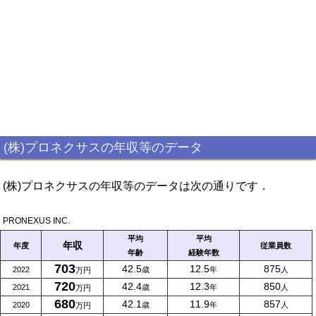
(株)プロネクサスの年収等のデータ
(株)プロネクサスの年収等のデータは次の通りです．
PRONEXUS INC.
平均
平均
年収
年度
従業員数
年齢
経験年数
703
42.5
12.5
875
2022
歳
年
人
万円
720
42.4
12.3
850
2021
歳
年
人
万円
680
42.1
11.9
857
2020
歳
年
人
万円