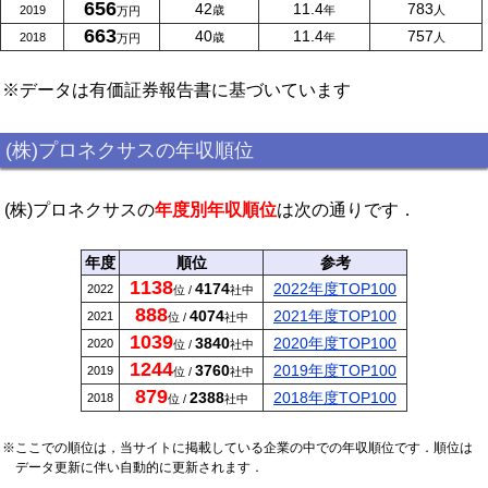
656
42
11.4
783
2019
歳
年
人
万円
663
40
11.4
757
2018
歳
年
人
万円
※データは有価証券報告書に基づいています
(株)プロネクサスの年収順位
(株)プロネクサスの
年度別年収順位
は次の通りです．
年度
順位
参考
1138
4174
2022年度TOP100
2022
位 /
社中
888
4074
2021年度TOP100
2021
位 /
社中
1039
3840
2020年度TOP100
2020
位 /
社中
1244
3760
2019年度TOP100
2019
位 /
社中
879
2388
2018年度TOP100
2018
位 /
社中
※ここでの順位は，当サイトに掲載している企業の中での年収順位です．順位は
データ更新に伴い自動的に更新されます．