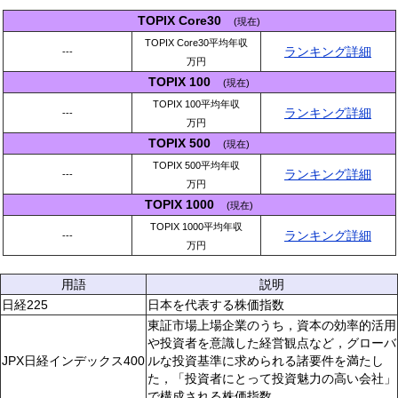
TOPIX Core30
(現在)
TOPIX Core30平均年収
ランキング詳細
---
万円
TOPIX 100
(現在)
TOPIX 100平均年収
ランキング詳細
---
万円
TOPIX 500
(現在)
TOPIX 500平均年収
ランキング詳細
---
万円
TOPIX 1000
(現在)
TOPIX 1000平均年収
ランキング詳細
---
万円
用語
説明
日経225
日本を代表する株価指数
東証市場上場企業のうち，資本の効率的活用
や投資者を意識した経営観点など，グローバ
JPX日経インデックス400
ルな投資基準に求められる諸要件を満たし
た，「投資者にとって投資魅力の高い会社」
で構成される株価指数