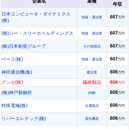
企業名
業種
年収
日本コンピュータ・ダイナミクス
607
情報・通信業
万円
(株)
607
(株)ジー・スリーホールディングス
情報・通信業
万円
607
(株)日本創発グループ
その他製品
万円
607
ベース(株)
情報・通信業
万円
606
神田通信機(株)
建設業
万円
グンゼ(株)
繊維製品
606
万円
606
(株)神戸製鋼所
鉄鋼
万円
606
特殊電極(株)
金属製品
万円
606
リバーエレテック(株)
電気機器
万円