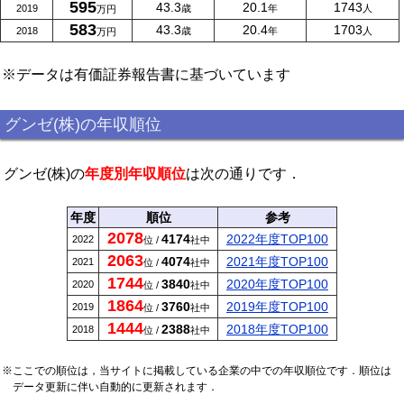
595
43.3
20.1
1743
2019
歳
年
人
万円
583
43.3
20.4
1703
2018
歳
年
人
万円
※データは有価証券報告書に基づいています
グンゼ(株)の年収順位
グンゼ(株)の
年度別年収順位
は次の通りです．
年度
順位
参考
2078
4174
2022年度TOP100
2022
位 /
社中
2063
4074
2021年度TOP100
2021
位 /
社中
1744
3840
2020年度TOP100
2020
位 /
社中
1864
3760
2019年度TOP100
2019
位 /
社中
1444
2388
2018年度TOP100
2018
位 /
社中
※ここでの順位は，当サイトに掲載している企業の中での年収順位です．順位は
データ更新に伴い自動的に更新されます．