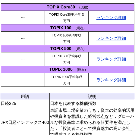
TOPIX Core30
(現在)
TOPIX Core30平均年収
ランキング詳細
---
万円
TOPIX 100
(現在)
TOPIX 100平均年収
ランキング詳細
---
万円
TOPIX 500
(現在)
TOPIX 500平均年収
ランキング詳細
---
万円
TOPIX 1000
(現在)
TOPIX 1000平均年収
ランキング詳細
---
万円
用語
説明
日経225
日本を代表する株価指数
東証市場上場企業のうち，資本の効率的活用
や投資者を意識した経営観点など，グローバ
JPX日経インデックス400
ルな投資基準に求められる諸要件を満たし
た，「投資者にとって投資魅力の高い会社」
で構成される株価指数