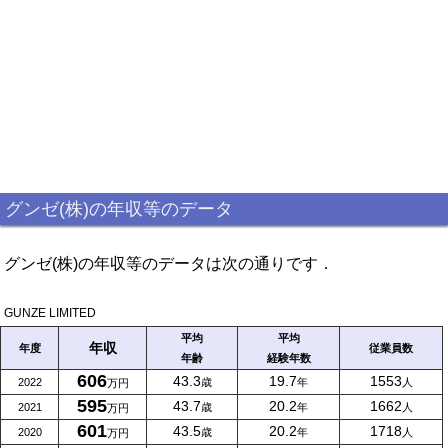
グンゼ(株)の年収等のデータ
グンゼ(株)の年収等のデータは次の通りです．
GUNZE LIMITED
平均
平均
年収
年度
従業員数
年齢
経験年数
606
43.3
19.7
1553
2022
歳
年
人
万円
595
43.7
20.2
1662
2021
歳
年
人
万円
601
43.5
20.2
1718
2020
歳
年
人
万円