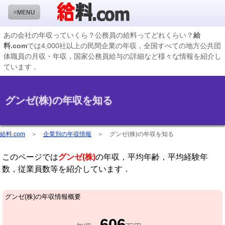
≡MENU
あの会社の年収っていくら？公務員の給料ってどれくらい？
給
料.com
では4,000社以上の民間企業の年収，全国すべての地方公共団
企業検索
体職員の月収・年収，国家公務員給与の詳細など様々な情報を紹介し
ています．
年収ランキング
業種別企業一覧
グンゼ(株)の年収を知る
国家公務員編
地方公務員給料検索
給料.com
＞
企業別の年収情報
＞
グンゼ(株)の年収を知る
私立大学教員編
このページでは
グンゼ(株)
の年収，平均年齢，平均経験年
収録企業データの状況
数，従業員数等を紹介しています．
グンゼ(株)の年収情報概要
606