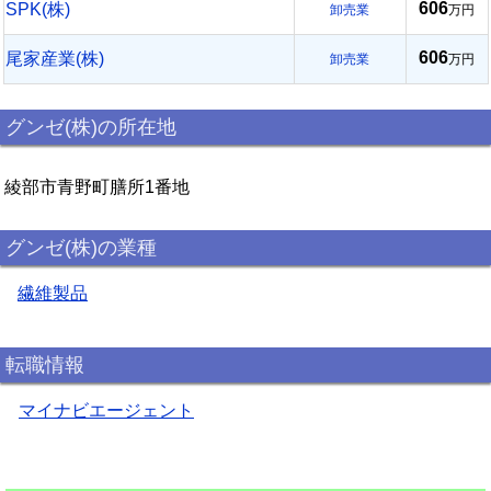
606
SPK(株)
卸売業
万円
606
尾家産業(株)
卸売業
万円
グンゼ(株)の所在地
綾部市青野町膳所1番地
グンゼ(株)の業種
繊維製品
転職情報
マイナビエージェント