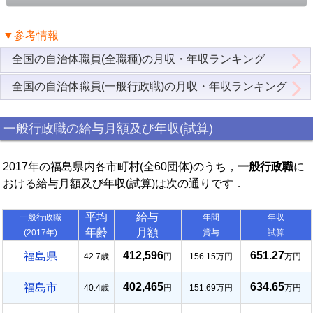
▼参考情報
全国の自治体職員(全職種)の月収・年収ランキング
全国の自治体職員(一般行政職)の月収・年収ランキング
一般行政職の給与月額及び年収(試算)
2017年の福島県内各市町村(全60団体)のうち，
一般行政職
に
おける給与月額及び年収(試算)は次の通りです．
平均
給与
一般行政職
年間
年収
年齢
月額
(2017年)
賞与
試算
412,596
651.27
福島県
42.7歳
円
156.15万円
万円
402,465
634.65
福島市
40.4歳
円
151.69万円
万円