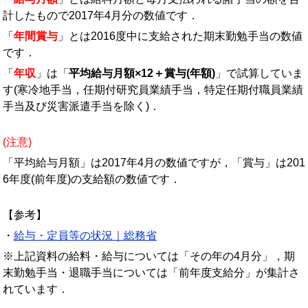
計したもので2017年4月分の数値です．
「
年間賞与
」とは2016度中に支給された期末勤勉手当の数値
です．
「
年収
」は「
平均給与月額×12＋賞与(年額)
」で試算していま
す(寒冷地手当，任期付研究員業績手当，特定任期付職員業績
手当及び災害派遣手当を除く)．
(注意)
「平均給与月額」は2017年4月の数値ですが，「賞与」は201
6年度(前年度)の支給額の数値です．
【参考】
・
給与・定員等の状況｜総務省
※上記資料の給料・給与については「その年の4月分」，期
末勤勉手当・退職手当については「前年度支給分」が集計さ
れています．