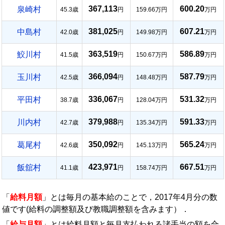
367,113
600.20
泉崎村
45.3歳
円
159.66万円
万円
381,025
607.21
中島村
42.0歳
円
149.98万円
万円
363,519
586.89
鮫川村
41.5歳
円
150.67万円
万円
366,094
587.79
玉川村
42.5歳
円
148.48万円
万円
336,067
531.32
平田村
38.7歳
円
128.04万円
万円
379,988
591.33
川内村
42.7歳
円
135.34万円
万円
350,092
565.24
葛尾村
42.6歳
円
145.13万円
万円
423,971
667.51
飯舘村
41.1歳
円
158.74万円
万円
「
給料月額
」とは毎月の基本給のことで，2017年4月分の数
値です(給料の調整額及び教職調整額を含みます）．
「
給与月額
」とは給料月額と毎月支払われる諸手当の額を合