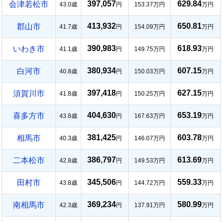
397,057
629.84
会津若松市
43.0歳
円
153.37万円
万円
413,932
650.81
郡山市
41.7歳
円
154.09万円
万円
390,983
618.93
いわき市
41.1歳
円
149.75万円
万円
380,934
607.15
白河市
40.8歳
円
150.03万円
万円
397,418
627.15
須賀川市
41.8歳
円
150.25万円
万円
404,630
653.19
喜多方市
43.8歳
円
167.63万円
万円
381,425
603.78
相馬市
40.3歳
円
146.07万円
万円
386,797
613.69
二本松市
42.8歳
円
149.53万円
万円
345,506
559.33
田村市
43.8歳
円
144.72万円
万円
369,234
580.99
南相馬市
42.3歳
円
137.91万円
万円