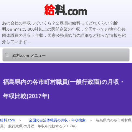
あの会社の年収っていくら？公務員の給料ってどれくらい？
給
料.com
では3,800社以上の民間企業の年収，全国すべての地方公共
団体職員の月収・年収，国家公務員給与の詳細など様々な情報を紹
介しています．
≡
給料.com メニュー
福島県内の各市町村職員(一般行政職)の月収・
年収比較(2017年)
給料.com
＞
全国の自治体職員の月収・年収検索
＞
福島県内の各市町村職
員(一般行政職)の月収・年収を比較する(2017年)