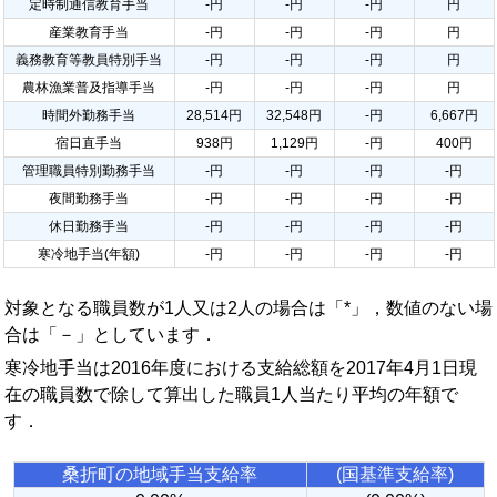
定時制通信教育手当
-円
-円
-円
円
産業教育手当
-円
-円
-円
円
義務教育等教員特別手当
-円
-円
-円
円
農林漁業普及指導手当
-円
-円
-円
円
時間外勤務手当
28,514円
32,548円
-円
6,667円
宿日直手当
938円
1,129円
-円
400円
管理職員特別勤務手当
-円
-円
-円
-円
夜間勤務手当
-円
-円
-円
-円
休日勤務手当
-円
-円
-円
-円
寒冷地手当(年額)
-円
-円
-円
-円
対象となる職員数が1人又は2人の場合は「*」，数値のない場
合は「－」としています．
寒冷地手当は2016年度における支給総額を2017年4月1日現
在の職員数で除して算出した職員1人当たり平均の年額で
す．
桑折町の地域手当支給率
(国基準支給率)