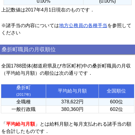
0.00%
(0.00%)
上記数値は2017年4月1日現在のものです．
※諸手当の内容については
地方公務員の各種手当
を参照して
ください
桑折町職員の月収順位
全国1788団体(都道府県及び市区町村)中の桑折町職員の月収
（平均給与月額）の順位は次の通りです．
桑折町
平均給与月額
全国順位
(2017年)
全職種
378,622円
600位
一般行政職
380,360円
602位
「
平均給与月額
」とは給料月額と毎月支払われる諸手当の額
を合計したものです．