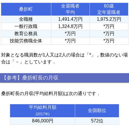
全退職者
60歳
桑折町
平均
定年退職者
全職種
1,491.4万円
1,975.2万円
一般行政職
1,324.8万円
*万円
教育公務員
*万円
*万円
技能労務職全体
*万円
*万円
対象となる職員数が1人又は2人の場合は「*」，数値のない場
合は「－」としています．
【参考】桑折町長の月収
桑折町長の月収(平均給料月額)は次の通りです．
平均給料月額
全国順位
(2017年)
846,000円
572位