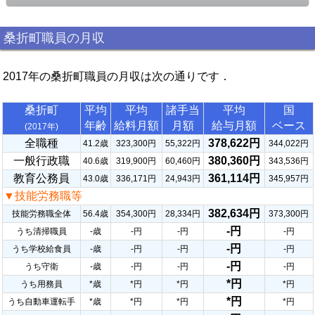
桑折町職員の月収
2017年の桑折町職員の月収は次の通りです．
桑折町
平均
平均
諸手当
平均
国
年齢
給料月額
月額
給与月額
ベース
(2017年)
全職種
378,622円
41.2歳
323,300円
55,322円
344,022円
一般行政職
380,360円
40.6歳
319,900円
60,460円
343,536円
教育公務員
361,114円
43.0歳
336,171円
24,943円
345,957円
▼技能労務職等
382,634円
技能労務職全体
56.4歳
354,300円
28,334円
373,300円
-円
うち清掃職員
-歳
-円
-円
-円
-円
うち学校給食員
-歳
-円
-円
-円
-円
うち守衛
-歳
-円
-円
-円
*円
うち用務員
*歳
*円
*円
*円
*円
うち自動車運転手
*歳
*円
*円
*円