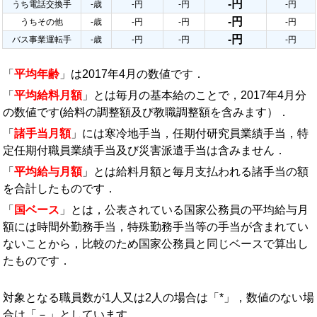
-円
うち電話交換手
-歳
-円
-円
-円
-円
うちその他
-歳
-円
-円
-円
-円
バス事業運転手
-歳
-円
-円
-円
「
平均年齢
」は2017年4月の数値です．
「
平均給料月額
」とは毎月の基本給のことで，2017年4月分
の数値です(給料の調整額及び教職調整額を含みます）．
「
諸手当月額
」には寒冷地手当，任期付研究員業績手当，特
定任期付職員業績手当及び災害派遣手当は含みません．
「
平均給与月額
」とは給料月額と毎月支払われる諸手当の額
を合計したものです．
「
国ベース
」とは，公表されている国家公務員の平均給与月
額には時間外勤務手当，特殊勤務手当等の手当が含まれてい
ないことから，比較のため国家公務員と同じベースで算出し
たものです．
対象となる職員数が1人又は2人の場合は「*」，数値のない場
合は「－」としています．