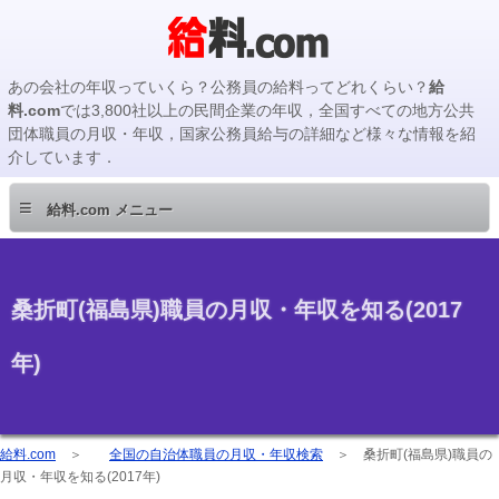
あの会社の年収っていくら？公務員の給料ってどれくらい？
給
料.com
では3,800社以上の民間企業の年収，全国すべての地方公共
団体職員の月収・年収，国家公務員給与の詳細など様々な情報を紹
介しています．
≡
給料.com メニュー
桑折町(福島県)職員の月収・年収を知る(2017
年)
給料.com
＞
全国の自治体職員の月収・年収検索
＞
桑折町(福島県)職員の
月収・年収を知る(2017年)