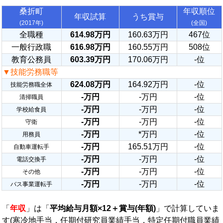
桑折町
年収順位
年収試算
うち賞与
(2017年)
(全国)
全職種
614.98万円
160.63万円
467位
一般行政職
616.98万円
160.55万円
508位
教育公務員
603.39万円
170.06万円
-位
▼技能労務職等
624.08万円
164.92万円
-位
技能労務職全体
-万円
-万円
-位
清掃職員
-万円
-万円
-位
学校給食員
-万円
-万円
-位
守衛
-万円
*万円
-位
用務員
-万円
165.51万円
-位
自動車運転手
-万円
-万円
-位
電話交換手
-万円
-万円
-位
その他
-万円
-万円
-位
バス事業運転手
「
年収
」は「
平均給与月額×12＋賞与(年額)
」で計算していま
す(寒冷地手当，任期付研究員業績手当，特定任期付職員業績