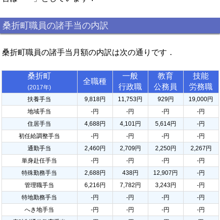
桑折町職員の諸手当の内訳
桑折町職員の諸手当月額の内訳は次の通りです．
桑折町
一般
教育
技能
全職種
行政職
公務員
労務職
(2017年)
扶養手当
9,818円
11,753円
929円
19,000円
地域手当
-円
-円
-円
-円
住居手当
4,688円
4,101円
5,614円
-円
初任給調整手当
-円
-円
-円
-円
通勤手当
2,460円
2,709円
2,250円
2,267円
単身赴任手当
-円
-円
-円
-円
特殊勤務手当
2,688円
438円
12,907円
-円
管理職手当
6,216円
7,782円
3,243円
-円
特地勤務手当
-円
-円
-円
-円
へき地手当
-円
-円
-円
-円