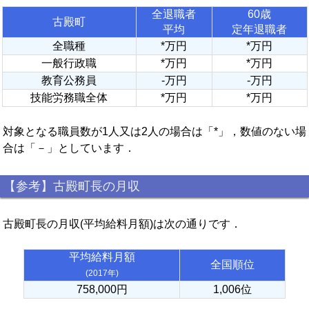
全退職者
60歳
古殿町
平均
定年退職者
全職種
*万円
*万円
一般行政職
*万円
*万円
教育公務員
-万円
-万円
技能労務職全体
*万円
*万円
対象となる職員数が1人又は2人の場合は「*」，数値のない場
合は「－」としています．
【参考】古殿町長の月収
古殿町長の月収(平均給料月額)は次の通りです．
平均給料月額
全国順位
(2017年)
758,000円
1,006位