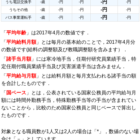
-円
うち電話交換手
-歳
-円
-円
-円
-円
うちその他
-歳
-円
-円
-円
-円
バス事業運転手
-歳
-円
-円
-円
「
平均年齢
」は2017年4月の数値です．
「
平均給料月額
」とは毎月の基本給のことで，2017年4月分
の数値です(給料の調整額及び教職調整額を含みます）．
「
諸手当月額
」には寒冷地手当，任期付研究員業績手当，特
定任期付職員業績手当及び災害派遣手当は含みません．
「
平均給与月額
」とは給料月額と毎月支払われる諸手当の額
を合計したものです．
「
国ベース
」とは，公表されている国家公務員の平均給与月
額には時間外勤務手当，特殊勤務手当等の手当が含まれてい
ないことから，比較のため国家公務員と同じベースで算出し
たものです．
対象となる職員数が1人又は2人の場合は「*」，数値のない場
合は「－」としています．