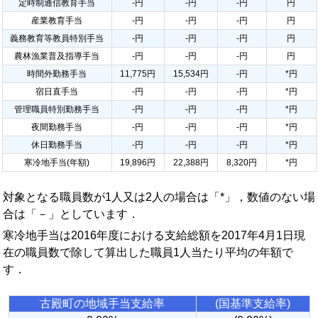
定時制通信教育手当
-円
-円
-円
円
産業教育手当
-円
-円
-円
円
義務教育等教員特別手当
-円
-円
-円
円
農林漁業普及指導手当
-円
-円
-円
円
時間外勤務手当
11,775円
15,534円
-円
*円
宿日直手当
-円
-円
-円
*円
管理職員特別勤務手当
-円
-円
-円
*円
夜間勤務手当
-円
-円
-円
*円
休日勤務手当
-円
-円
-円
*円
寒冷地手当(年額)
19,896円
22,388円
8,320円
*円
対象となる職員数が1人又は2人の場合は「*」，数値のない場
合は「－」としています．
寒冷地手当は2016年度における支給総額を2017年4月1日現
在の職員数で除して算出した職員1人当たり平均の年額で
す．
古殿町の地域手当支給率
(国基準支給率)