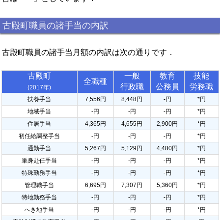
古殿町職員の諸手当の内訳
古殿町職員の諸手当月額の内訳は次の通りです．
古殿町
一般
教育
技能
全職種
行政職
公務員
労務職
(2017年)
扶養手当
7,556円
8,448円
-円
*円
地域手当
-円
-円
-円
*円
住居手当
4,365円
4,655円
2,900円
*円
初任給調整手当
-円
-円
-円
*円
通勤手当
5,267円
5,129円
4,480円
*円
単身赴任手当
-円
-円
-円
*円
特殊勤務手当
-円
-円
-円
*円
管理職手当
6,695円
7,307円
5,360円
*円
特地勤務手当
-円
-円
-円
*円
へき地手当
-円
-円
-円
*円