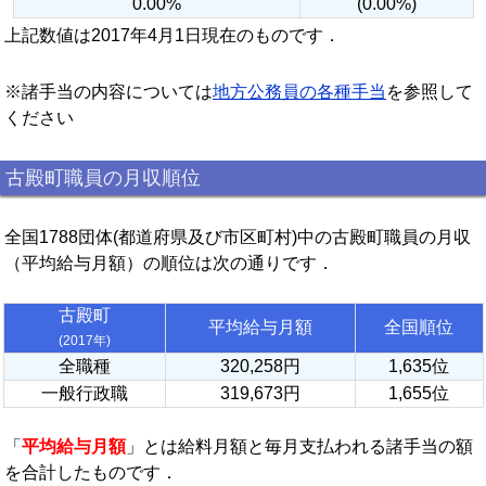
0.00%
(0.00%)
上記数値は2017年4月1日現在のものです．
※諸手当の内容については
地方公務員の各種手当
を参照して
ください
古殿町職員の月収順位
全国1788団体(都道府県及び市区町村)中の古殿町職員の月収
（平均給与月額）の順位は次の通りです．
古殿町
平均給与月額
全国順位
(2017年)
全職種
320,258円
1,635位
一般行政職
319,673円
1,655位
「
平均給与月額
」とは給料月額と毎月支払われる諸手当の額
を合計したものです．