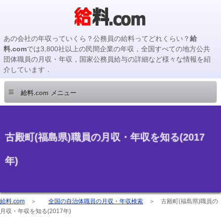
あの会社の年収っていくら？公務員の給料ってどれくらい？
給
料.com
では3,800社以上の民間企業の年収，全国すべての地方公共
団体職員の月収・年収，国家公務員給与の詳細など様々な情報を紹
介しています．
≡
給料.com メニュー
古殿町(福島県)職員の月収・年収を知る(2017
年)
給料.com
＞
全国の自治体職員の月収・年収検索
＞
古殿町(福島県)職員の
月収・年収を知る(2017年)