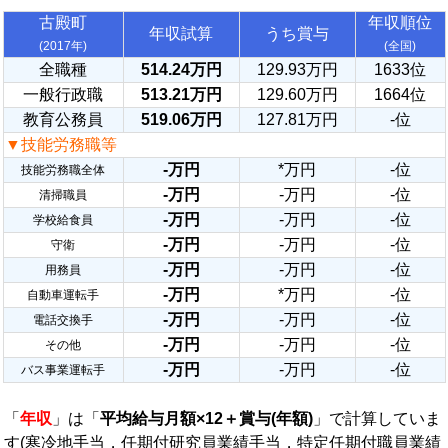
古殿町
年収順位
年収試算
うち賞与
(2017年)
(全国)
全職種
514.24万円
129.93万円
1633位
一般行政職
513.21万円
129.60万円
1664位
教育公務員
519.06万円
127.81万円
-位
▼技能労務職等
-万円
*万円
-位
技能労務職全体
-万円
-万円
-位
清掃職員
-万円
-万円
-位
学校給食員
-万円
-万円
-位
守衛
-万円
-万円
-位
用務員
-万円
*万円
-位
自動車運転手
-万円
-万円
-位
電話交換手
-万円
-万円
-位
その他
-万円
-万円
-位
バス事業運転手
「
年収
」は「
平均給与月額×12＋賞与(年額)
」で計算していま
す(寒冷地手当，任期付研究員業績手当，特定任期付職員業績