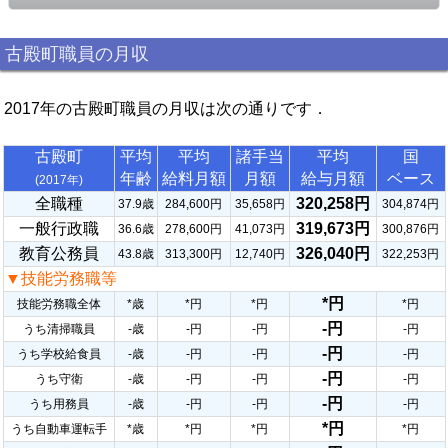
古殿町職員の月収
2017年の古殿町職員の月収は次の通りです．
古殿町
平均
平均
諸手当
平均
国
年齢
給料月額
月額
給与月額
ベース
(2017年)
全職種
320,258円
37.9歳
284,600円
35,658円
304,874円
一般行政職
319,673円
36.6歳
278,600円
41,073円
300,876円
教育公務員
326,040円
43.8歳
313,300円
12,740円
322,253円
▼技能労務職等
*円
技能労務職全体
*歳
*円
*円
*円
-円
うち清掃職員
-歳
-円
-円
-円
-円
うち学校給食員
-歳
-円
-円
-円
-円
うち守衛
-歳
-円
-円
-円
-円
うち用務員
-歳
-円
-円
-円
*円
うち自動車運転手
*歳
*円
*円
*円