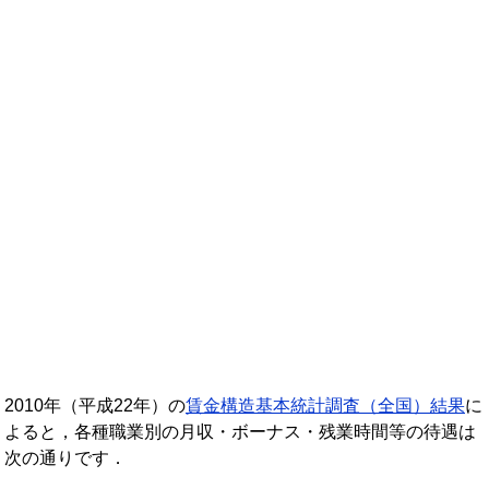
年収ランキング一覧
年収から企業を検索
法人職員編
大学職員・教員編
私立大学教員編
医療従事者
プロ野球選手
2010年（平成22年）の
賃金構造基本統計調査（全国）結果
に
よると，各種職業別の月収・ボーナス・残業時間等の待遇は
次の通りです．