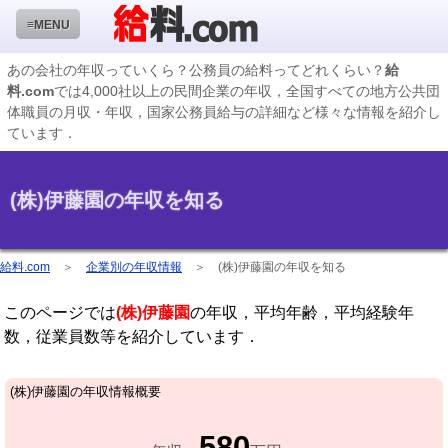
≡MENU
あの会社の年収っていくら？公務員の給料ってどれくらい？
給
料.com
では4,000社以上の民間企業の年収，全国すべての地方公共団
企業検索
体職員の月収・年収，国家公務員給与の詳細など様々な情報を紹介し
ています．
年収ランキング
業種別企業一覧
(株)伊藤園の年収を知る
国家公務員編
地方公務員給料検索
給料.com
＞
企業別の年収情報
＞
(株)伊藤園の年収を知る
私立大学教員編
このページでは
(株)伊藤園
の年収，平均年齢，平均経験年
収録企業データの状況
数，従業員数等を紹介しています．
(株)伊藤園の年収情報概要
580