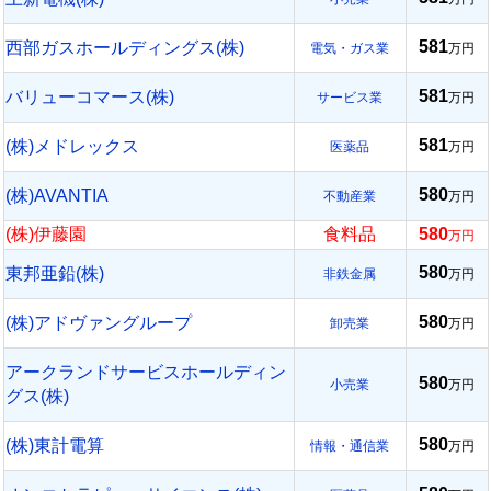
581
西部ガスホールディングス(株)
電気・ガス業
万円
581
バリューコマース(株)
サービス業
万円
581
(株)メドレックス
医薬品
万円
580
(株)AVANTIA
不動産業
万円
(株)伊藤園
食料品
580
万円
580
東邦亜鉛(株)
非鉄金属
万円
580
(株)アドヴァングループ
卸売業
万円
アークランドサービスホールディン
580
小売業
万円
グス(株)
580
(株)東計電算
情報・通信業
万円