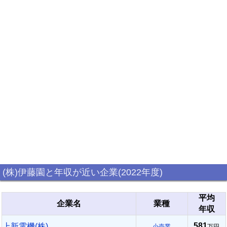
(株)伊藤園と年収が近い企業(2022年度)
平均
企業名
業種
年収
581
上新電機(株)
小売業
万円