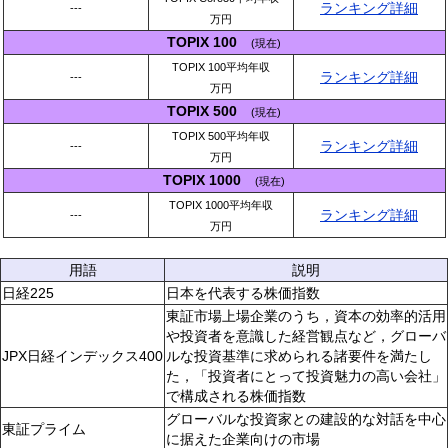
ランキング詳細
---
万円
TOPIX 100
(現在)
TOPIX 100平均年収
ランキング詳細
---
万円
TOPIX 500
(現在)
TOPIX 500平均年収
ランキング詳細
---
万円
TOPIX 1000
(現在)
TOPIX 1000平均年収
ランキング詳細
---
万円
用語
説明
日経225
日本を代表する株価指数
東証市場上場企業のうち，資本の効率的活用
や投資者を意識した経営観点など，グローバ
JPX日経インデックス400
ルな投資基準に求められる諸要件を満たし
た，「投資者にとって投資魅力の高い会社」
で構成される株価指数
グローバルな投資家との建設的な対話を中心
東証プライム
に据えた企業向けの市場