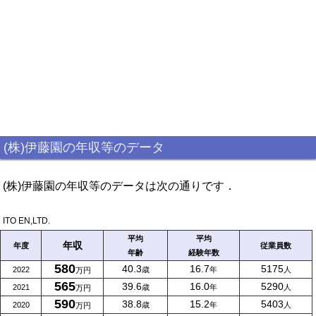
(株)伊藤園の年収等のデータ
(株)伊藤園の年収等のデータは次の通りです．
ITO EN,LTD.
平均
平均
年収
年度
従業員数
年齢
経験年数
580
40.3
16.7
5175
2022
歳
年
人
万円
565
39.6
16.0
5290
2021
歳
年
人
万円
590
38.8
15.2
5403
2020
歳
年
人
万円