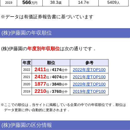
566
38.3
14.7
5409
2019
歳
年
人
万円
※データは有価証券報告書に基づいています
(株)伊藤園の年収順位
(株)伊藤園の
年度別年収順位
は次の通りです．
年度
順位
参考
2411
4174
2022年度TOP100
2022
位 /
社中
2412
4074
2021年度TOP100
2021
位 /
社中
1877
3840
2020年度TOP100
2020
位 /
社中
2210
3760
2019年度TOP100
2019
位 /
社中
※ここでの順位は，当サイトに掲載している企業の中での年収順位です．順位は
データ更新に伴い自動的に更新されます．
(株)伊藤園の区分情報