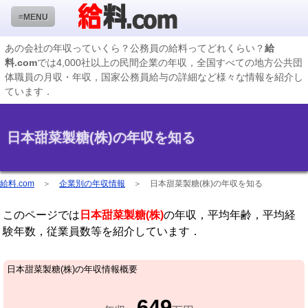
≡MENU
あの会社の年収っていくら？公務員の給料ってどれくらい？
給
料.com
では4,000社以上の民間企業の年収，全国すべての地方公共団
企業検索
体職員の月収・年収，国家公務員給与の詳細など様々な情報を紹介し
ています．
年収ランキング
業種別企業一覧
日本甜菜製糖(株)の年収を知る
国家公務員編
地方公務員給料検索
給料.com
＞
企業別の年収情報
＞
日本甜菜製糖(株)の年収を知る
私立大学教員編
このページでは
日本甜菜製糖(株)
の年収，平均年齢，平均経
収録企業データの状況
験年数，従業員数等を紹介しています．
日本甜菜製糖(株)の年収情報概要
649