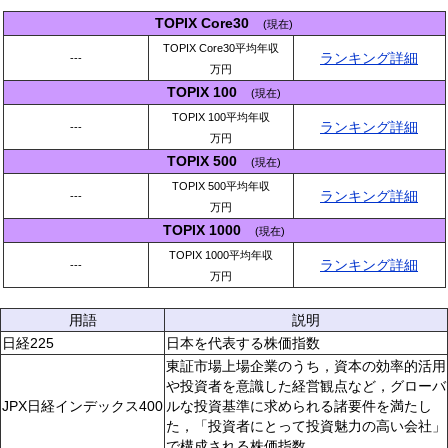
TOPIX Core30
(現在)
TOPIX Core30平均年収
ランキング詳細
---
万円
TOPIX 100
(現在)
TOPIX 100平均年収
ランキング詳細
---
万円
TOPIX 500
(現在)
TOPIX 500平均年収
ランキング詳細
---
万円
TOPIX 1000
(現在)
TOPIX 1000平均年収
ランキング詳細
---
万円
用語
説明
日経225
日本を代表する株価指数
東証市場上場企業のうち，資本の効率的活用
や投資者を意識した経営観点など，グローバ
JPX日経インデックス400
ルな投資基準に求められる諸要件を満たし
た，「投資者にとって投資魅力の高い会社」
で構成される株価指数