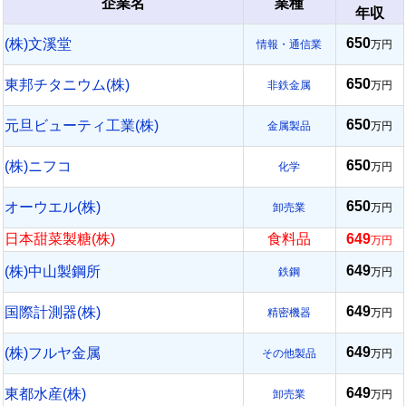
企業名
業種
年収
650
(株)文溪堂
情報・通信業
万円
650
東邦チタニウム(株)
非鉄金属
万円
650
元旦ビューティ工業(株)
金属製品
万円
650
(株)ニフコ
化学
万円
650
オーウエル(株)
卸売業
万円
日本甜菜製糖(株)
食料品
649
万円
649
(株)中山製鋼所
鉄鋼
万円
649
国際計測器(株)
精密機器
万円
649
(株)フルヤ金属
その他製品
万円
649
東都水産(株)
卸売業
万円