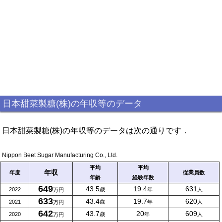
日本甜菜製糖(株)の年収等のデータ
日本甜菜製糖(株)の年収等のデータは次の通りです．
Nippon Beet Sugar Manufacturing Co., Ltd.
平均
平均
年収
年度
従業員数
年齢
経験年数
649
43.5
19.4
631
2022
歳
年
人
万円
633
43.4
19.7
620
2021
歳
年
人
万円
642
43.7
20
609
2020
歳
年
人
万円