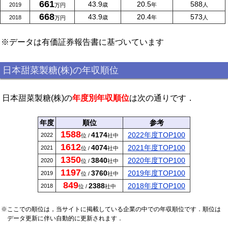
661
43.9
20.5
588
2019
歳
年
人
万円
668
43.9
20.4
573
2018
歳
年
人
万円
※データは有価証券報告書に基づいています
日本甜菜製糖(株)の年収順位
日本甜菜製糖(株)の
年度別年収順位
は次の通りです．
年度
順位
参考
1588
4174
2022年度TOP100
2022
位 /
社中
1612
4074
2021年度TOP100
2021
位 /
社中
1350
3840
2020年度TOP100
2020
位 /
社中
1197
3760
2019年度TOP100
2019
位 /
社中
849
2388
2018年度TOP100
2018
位 /
社中
※ここでの順位は，当サイトに掲載している企業の中での年収順位です．順位は
データ更新に伴い自動的に更新されます．