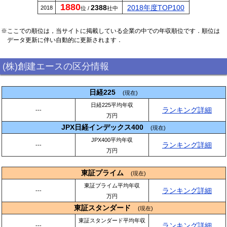
1880
2388
2018年度TOP100
2018
位 /
社中
※ここでの順位は，当サイトに掲載している企業の中での年収順位です．順位は
データ更新に伴い自動的に更新されます．
(株)創建エースの区分情報
日経225
(現在)
日経225平均年収
ランキング詳細
---
万円
JPX日経インデックス400
(現在)
JPX400平均年収
ランキング詳細
---
万円
東証プライム
(現在)
東証プライム平均年収
ランキング詳細
---
万円
東証スタンダード
(現在)
東証スタンダード平均年収
ランキング詳細
---