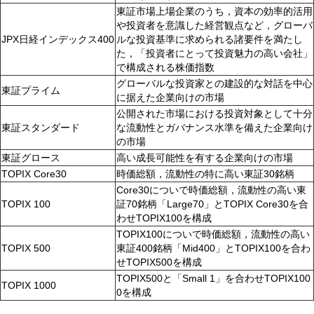
東証市場上場企業のうち，資本の効率的活用
や投資者を意識した経営観点など，グローバ
JPX日経インデックス400
ルな投資基準に求められる諸要件を満たし
た，「投資者にとって投資魅力の高い会社」
で構成される株価指数
グローバルな投資家との建設的な対話を中心
東証プライム
に据えた企業向けの市場
公開された市場における投資対象として十分
東証スタンダード
な流動性とガバナンス水準を備えた企業向け
の市場
東証グロース
高い成長可能性を有する企業向けの市場
TOPIX Core30
時価総額，流動性の特に高い東証30銘柄
Core30についで時価総額，流動性の高い東
TOPIX 100
証70銘柄「Large70」とTOPIX Core30を合
わせTOPIX100を構成
TOPIX100についで時価総額，流動性の高い
TOPIX 500
東証400銘柄「Mid400」とTOPIX100を合わ
せTOPIX500を構成
TOPIX500と「Small 1」を合わせTOPIX100
TOPIX 1000
0を構成