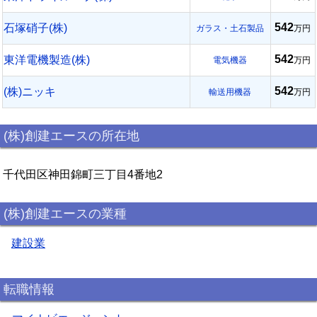
542
石塚硝子(株)
ガラス・土石製品
万円
542
東洋電機製造(株)
電気機器
万円
542
(株)ニッキ
輸送用機器
万円
(株)創建エースの所在地
千代田区神田錦町三丁目4番地2
(株)創建エースの業種
建設業
転職情報