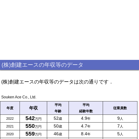
(株)創建エースの年収等のデータ
(株)創建エースの年収等のデータは次の通りです．
Souken Ace Co., Ltd.
平均
平均
年収
年度
従業員数
年齢
経験年数
542
52
4.9
9
2022
歳
年
人
万円
550
50
4.7
7
2021
歳
年
人
万円
559
46
8.4
5
2020
歳
年
人
万円