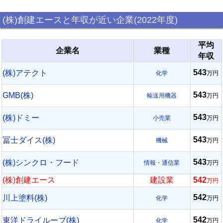
(株)創建エースと年収が近い企業(2022年度)
平均
企業名
業種
年収
543
(株)アテクト
化学
万円
543
GMB(株)
輸送用機器
万円
543
(株)ドミー
小売業
万円
543
冨士ダイス(株)
機械
万円
543
(株)シンクロ・フード
情報・通信業
万円
(株)創建エース
建設業
542
万円
542
川上塗料(株)
化学
万円
542
東洋ドライルーブ(株)
化学
万円