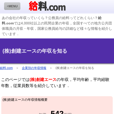
≡MENU
あの会社の年収っていくら？公務員の給料ってどれくらい？
給
料.com
では4,000社以上の民間企業の年収，全国すべての地方公共団
企業検索
体職員の月収・年収，国家公務員給与の詳細など様々な情報を紹介し
ています．
年収ランキング
業種別企業一覧
(株)創建エースの年収を知る
国家公務員編
地方公務員給料検索
給料.com
＞
企業別の年収情報
＞
(株)創建エースの年収を知る
私立大学教員編
このページでは
(株)創建エース
の年収，平均年齢，平均経験
収録企業データの状況
年数，従業員数等を紹介しています．
(株)創建エースの年収情報概要
542