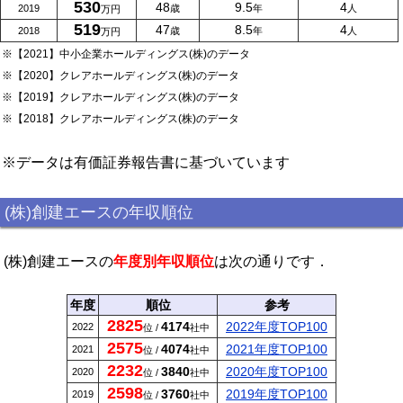
530
48
9.5
4
2019
歳
年
人
万円
519
47
8.5
4
2018
歳
年
人
万円
※【2021】中小企業ホールディングス(株)のデータ
※【2020】クレアホールディングス(株)のデータ
※【2019】クレアホールディングス(株)のデータ
※【2018】クレアホールディングス(株)のデータ
※データは有価証券報告書に基づいています
(株)創建エースの年収順位
(株)創建エースの
年度別年収順位
は次の通りです．
年度
順位
参考
2825
4174
2022年度TOP100
2022
位 /
社中
2575
4074
2021年度TOP100
2021
位 /
社中
2232
3840
2020年度TOP100
2020
位 /
社中
2598
3760
2019年度TOP100
2019
位 /
社中