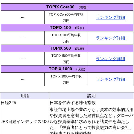
TOPIX Core30
(現在)
TOPIX Core30平均年収
ランキング詳細
---
万円
TOPIX 100
(現在)
TOPIX 100平均年収
ランキング詳細
---
万円
TOPIX 500
(現在)
TOPIX 500平均年収
ランキング詳細
---
万円
TOPIX 1000
(現在)
TOPIX 1000平均年収
ランキング詳細
---
万円
用語
説明
日経225
日本を代表する株価指数
東証市場上場企業のうち，資本の効率的活用
や投資者を意識した経営観点など，グローバ
JPX日経インデックス400
ルな投資基準に求められる諸要件を満たし
た，「投資者にとって投資魅力の高い会社」
で構成される株価指数