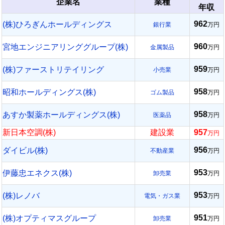
企業名
業種
年収
962
(株)ひろぎんホールディングス
銀行業
万円
960
宮地エンジニアリンググループ(株)
金属製品
万円
959
(株)ファーストリテイリング
小売業
万円
958
昭和ホールディングス(株)
ゴム製品
万円
958
あすか製薬ホールディングス(株)
医薬品
万円
新日本空調(株)
建設業
957
万円
956
ダイビル(株)
不動産業
万円
953
伊藤忠エネクス(株)
卸売業
万円
953
(株)レノバ
電気・ガス業
万円
951
(株)オプティマスグループ
卸売業
万円