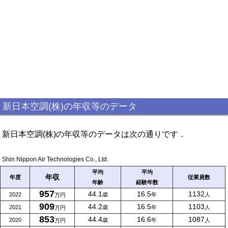
新日本空調(株)の年収等のデータ
新日本空調(株)の年収等のデータは次の通りです．
Shin Nippon Air Technologies Co., Ltd.
平均
平均
年収
年度
従業員数
年齢
経験年数
957
44.1
16.5
1132
2022
歳
年
人
万円
909
44.2
16.5
1103
2021
歳
年
人
万円
853
44.4
16.6
1087
2020
歳
年
人
万円