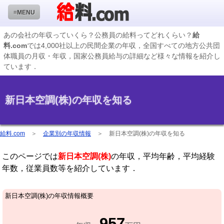
≡MENU
あの会社の年収っていくら？公務員の給料ってどれくらい？
給
料.com
では4,000社以上の民間企業の年収，全国すべての地方公共団
企業検索
体職員の月収・年収，国家公務員給与の詳細など様々な情報を紹介し
ています．
年収ランキング
業種別企業一覧
新日本空調(株)の年収を知る
国家公務員編
地方公務員給料検索
給料.com
＞
企業別の年収情報
＞
新日本空調(株)の年収を知る
私立大学教員編
このページでは
新日本空調(株)
の年収，平均年齢，平均経験
収録企業データの状況
年数，従業員数等を紹介しています．
新日本空調(株)の年収情報概要
957