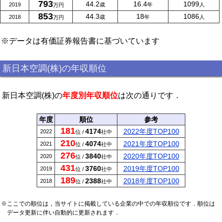
793
44.2
16.4
1099
2019
歳
年
人
万円
853
44.3
18
1086
2018
歳
年
人
万円
※データは有価証券報告書に基づいています
新日本空調(株)の年収順位
新日本空調(株)の
年度別年収順位
は次の通りです．
年度
順位
参考
181
4174
2022年度TOP100
2022
位 /
社中
210
4074
2021年度TOP100
2021
位 /
社中
276
3840
2020年度TOP100
2020
位 /
社中
431
3760
2019年度TOP100
2019
位 /
社中
189
2388
2018年度TOP100
2018
位 /
社中
※ここでの順位は，当サイトに掲載している企業の中での年収順位です．順位は
データ更新に伴い自動的に更新されます．