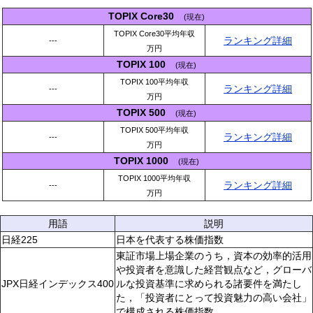
TOPIX Core30
(現在)
TOPIX Core30平均年収
ランキング詳細
---
万円
TOPIX 100
(現在)
TOPIX 100平均年収
ランキング詳細
---
万円
TOPIX 500
(現在)
TOPIX 500平均年収
ランキング詳細
---
万円
TOPIX 1000
(現在)
TOPIX 1000平均年収
ランキング詳細
---
万円
用語
説明
日経225
日本を代表する株価指数
東証市場上場企業のうち，資本の効率的活用
や投資者を意識した経営観点など，グローバ
JPX日経インデックス400
ルな投資基準に求められる諸要件を満たし
た，「投資者にとって投資魅力の高い会社」
で構成される株価指数