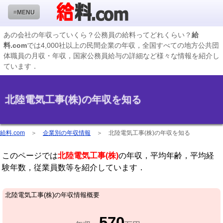
≡MENU
あの会社の年収っていくら？公務員の給料ってどれくらい？
給
料.com
では4,000社以上の民間企業の年収，全国すべての地方公共団
企業検索
体職員の月収・年収，国家公務員給与の詳細など様々な情報を紹介し
ています．
年収ランキング
業種別企業一覧
北陸電気工事(株)の年収を知る
国家公務員編
地方公務員給料検索
給料.com
＞
企業別の年収情報
＞
北陸電気工事(株)の年収を知る
私立大学教員編
このページでは
北陸電気工事(株)
の年収，平均年齢，平均経
収録企業データの状況
験年数，従業員数等を紹介しています．
北陸電気工事(株)の年収情報概要
570