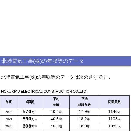
北陸電気工事(株)の年収等のデータ
北陸電気工事(株)の年収等のデータは次の通りです．
HOKURIKU ELECTRICAL CONSTRUCTION CO.,LTD.
平均
平均
年収
年度
従業員数
年齢
経験年数
570
40.4
17.9
1140
2022
歳
年
人
万円
590
40.5
18.2
1108
2021
歳
年
人
万円
608
40.5
18.9
1089
2020
歳
年
人
万円