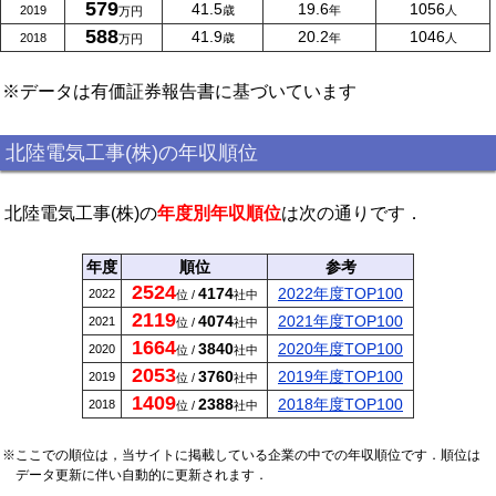
579
41.5
19.6
1056
2019
歳
年
人
万円
588
41.9
20.2
1046
2018
歳
年
人
万円
※データは有価証券報告書に基づいています
北陸電気工事(株)の年収順位
北陸電気工事(株)の
年度別年収順位
は次の通りです．
年度
順位
参考
2524
4174
2022年度TOP100
2022
位 /
社中
2119
4074
2021年度TOP100
2021
位 /
社中
1664
3840
2020年度TOP100
2020
位 /
社中
2053
3760
2019年度TOP100
2019
位 /
社中
1409
2388
2018年度TOP100
2018
位 /
社中
※ここでの順位は，当サイトに掲載している企業の中での年収順位です．順位は
データ更新に伴い自動的に更新されます．