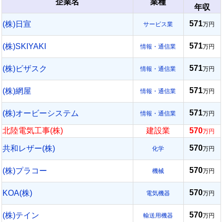
企業名
業種
年収
571
(株)日宣
サービス業
万円
571
(株)SKIYAKI
情報・通信業
万円
571
(株)ビザスク
情報・通信業
万円
571
(株)網屋
情報・通信業
万円
571
(株)オービーシステム
情報・通信業
万円
北陸電気工事(株)
建設業
570
万円
570
共和レザー(株)
化学
万円
570
(株)プラコー
機械
万円
570
KOA(株)
電気機器
万円
570
(株)テイン
輸送用機器
万円