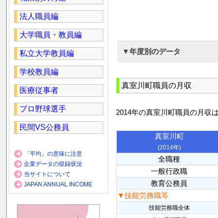
法人職員編
大学職員・教員編
▼年度別のデータ
私立大学教員編
学校教員編
真室川町職員の月収
医療従事者
プロ野球選手
2014年の真室川町職員の月収
民間VS公務員
真室川町
(2014年)
「平均」の意味に注意
全職種
企業データの収録状況
一般行政職
当サイトについて
教育公務員
JAPAN ANNUAL INCOME
▼技能労務職等
技能労務職全体