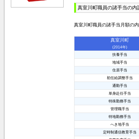
真室川町職員の諸手当の内
真室川町職員の諸手当月額の
真室川町
(2014年)
扶養手当
地域手当
住居手当
初任給調整手当
通勤手当
単身赴任手当
特殊勤務手当
管理職手当
特地勤務手当
へき地手当
定時制通信教育手当