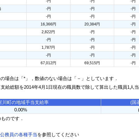
-円
-円
-円
当
-円
-円
-円
-円
-円
-円
16,366円
20,384円
-円
2,822円
-円
-円
-円
-円
-円
1,787円
-円
-円
-円
-円
-円
67,012円
69,515円
-円
人の場合は「*」，数値のない場合は「－」としています．
る支給総額を2014年4月1日現在の職員数で除して算出した職員1人
室川町の地域手当支給率
(国
0.00%
のものです．
方公務員の各種手当
を参照してください