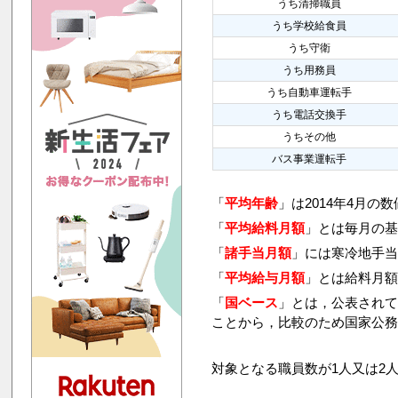
うち清掃職員
うち学校給食員
うち守衛
うち用務員
うち自動車運転手
うち電話交換手
うちその他
バス事業運転手
「
平均年齢
」は2014年4月の
「
平均給料月額
」とは毎月の基
「
諸手当月額
」には寒冷地手
「
平均給与月額
」とは給料月
「
国ベース
」とは，公表され
ことから，比較のため国家公
対象となる職員数が1人又は2