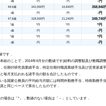
-円
-歳
-円
-円
358,840
49.6歳
342,000円
16,840円
-円
-歳
-円
-円
349,740
47.8歳
328,500円
21,240円
*円
*歳
*円
*円
-円
-歳
-円
-円
*円
*歳
*円
*円
-円
-歳
-円
-円
数値です．
本給のことで，2014年4月分の数値です(給料の調整額及び教職調
当，任期付研究員業績手当，特定任期付職員業績手当及び災害派遣
額と毎月支払われる諸手当の額を合計したものです．
ている国家公務員の平均給与月額には時間外勤務手当，特殊勤務手
務員と同じベースで算出したものです．
人の場合は「*」，数値のない場合は「－」としています．