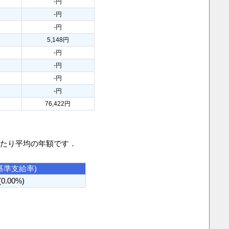
-円
-円
-円
5,148円
-円
-円
-円
-円
76,422円
当たり平均の年額です．
基準支給率)
(0.00%)