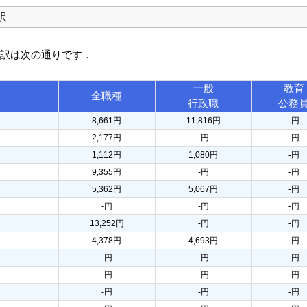
訳
内訳は次の通りです．
一般
教育
全職種
行政職
公務
8,661円
11,816円
-円
2,177円
-円
-円
1,112円
1,080円
-円
9,355円
-円
-円
5,362円
5,067円
-円
-円
-円
-円
13,252円
-円
-円
4,378円
4,693円
-円
-円
-円
-円
-円
-円
-円
-円
-円
-円