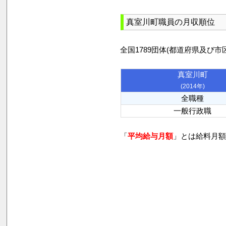
真室川町職員の月収順位
全国1789団体(都道府県及
真室川町
(2014年)
全職種
一般行政職
「
平均給与月額
」とは給料月