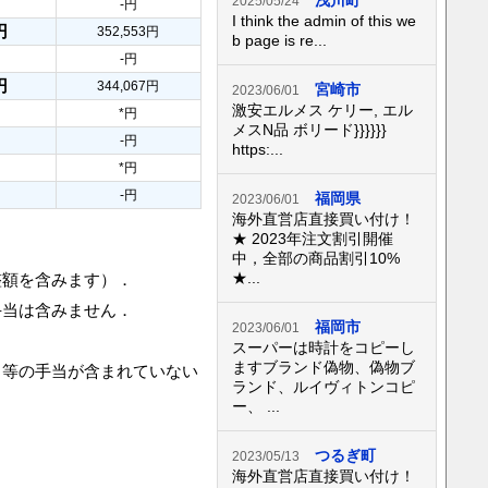
浅川町
2025/05/24
-円
I think the admin of this we
円
352,553円
b page is re...
-円
円
344,067円
宮崎市
2023/06/01
激安エルメス ケリー, エル
*円
メスN品 ボリード}}}}}}
-円
https:...
*円
-円
福岡県
2023/06/01
海外直営店直接買い付け！
★ 2023年注文割引開催
中，全部の商品割引10%
★...
整額を含みます）．
手当は含みません．
福岡市
2023/06/01
スーパーは時計をコピーし
ますブランド偽物、偽物ブ
当等の手当が含まれていない
ランド、ルイヴィトンコピ
ー、 ...
つるぎ町
2023/05/13
海外直営店直接買い付け！