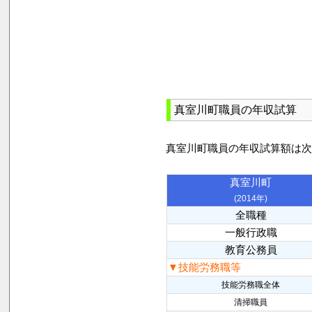
真室川町職員の年収試算
真室川町職員の年収試算額は
真室川町
(2014年)
全職種
一般行政職
教育公務員
▼技能労務職等
技能労務職全体
清掃職員