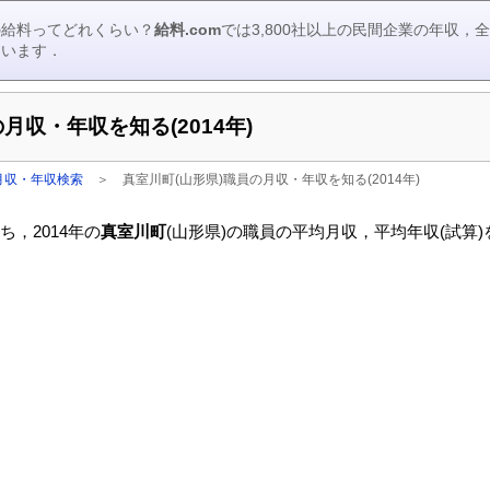
の給料ってどれくらい？
給料.com
では3,800社以上の民間企業の年収
ています．
月収・年収を知る(2014年)
月収・年収検索
＞
真室川町(山形県)職員の月収・年収を知る(2014年)
，2014年の
真室川町
(山形県)の職員の平均月収，平均年収(試算