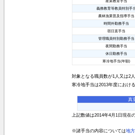
産業教育手当
義務教育等教員特別手
農林漁業普及指導手当
時間外勤務手当
宿日直手当
管理職員特別勤務手当
夜間勤務手当
休日勤務手当
寒冷地手当(年額)
対象となる職員数が1人又は2
寒冷地手当は2013年度におけ
真
上記数値は2014年4月1日現在
※諸手当の内容については
地