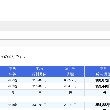
は次の通りです．
平均
平均
諸手当
平均
年齢
給料月額
月額
給与月
380,672
42.6歳
315,400円
65,272円
359,440
42.2歳
316,400円
43,040円
-円
-歳
-円
-円
354,882
48.5歳
333,700円
21,182円