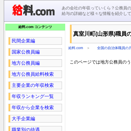
あの会社の年収っていくら？公務員
給与の詳細など様々な情報を紹介し
給料.com コンテンツ
真室川町(山形県)職員の
民間企業編
給料.com
＞
全国の自治体職員の
国家公務員編
このページでは地方公務員のうち
地方公務員編
地方公務員給料検索
主要企業の年収検索
年収ランキング一覧
年収から企業を検索
大手企業編
職業別の待遇