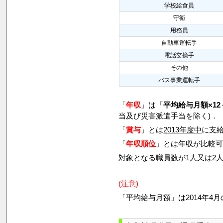
学校給食員
守衛
用務員
自動車運転手
電話交換手
その他
バス事業運転手
「
年収
」は「
平均給与月額×12
当及び災害派遣手当を除く)．
「
賞与
」とは
2013年度中
に支給
「
年収順位
」とは年収が比較
対象となる職員数が1人又は2
(注意)
「平均給与月額」は2014年4