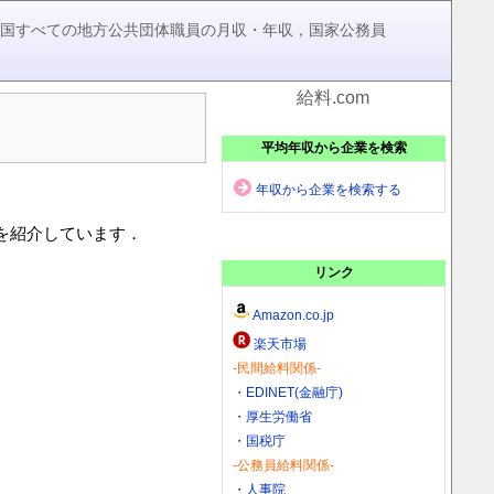
，全国すべての地方公共団体職員の月収・年収，国家公務員
給料.com
平均年収から企業を検索
年収から企業を検索する
)を紹介しています．
リンク
Amazon.co.jp
楽天市場
-民間給料関係-
・
EDINET(金融庁)
・
厚生労働省
・
国税庁
-公務員給料関係-
・
人事院