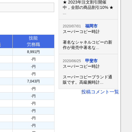
★ 2023年注文割引開催
中，全部の商品割引10% ★
...
福岡市
2020/07/01
スーパーコピー時計
技能
著名なシャネルコピーの新
員
労務職
作が発売中著名な...
8,991円
-円
甲斐市
2020/06/25
スーパーコピー時計
-円
-円
スーパーコピーブランド通
7,043円
販です。高級腕時計...
-円
投稿コメント一覧
-円
-円
-円
-円
-円