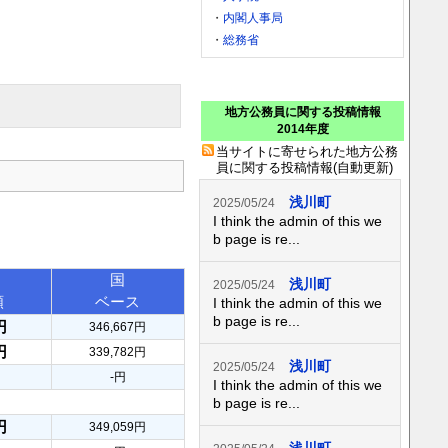
・
内閣人事局
・
総務省
地方公務員に関する投稿情報
2014年度
当サイトに寄せられた地方公務
員に関する投稿情報(自動更新)
浅川町
2025/05/24
I think the admin of this we
b page is re...
国
浅川町
2025/05/24
額
ベース
I think the admin of this we
b page is re...
円
346,667円
円
339,782円
浅川町
2025/05/24
-円
I think the admin of this we
b page is re...
円
349,059円