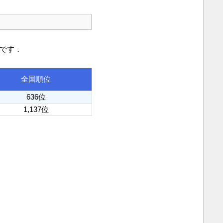
りです．
全国順位
636位
1,137位