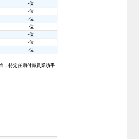
-位
-位
-位
-位
-位
-位
-位
手当，特定任期付職員業績手