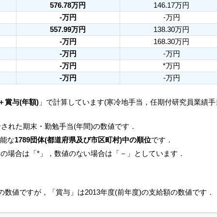
576.78万円
146.17万円
-万円
-万円
557.99万円
138.30万円
-万円
168.30万円
-万円
-万円
-万円
*万円
-万円
-万円
＋賞与(年額)
」で計算しています(寒冷地手当，任期付研究員業績
された期末・勤勉手当(年間)の数値です．
可能な
1789団体(都道府県及び市区町村)中の順位
です．
人の場合は「*」，数値のない場合は「－」としています．
月の数値ですが，「賞与」は2013年度(前年度)の支給額の数値です．